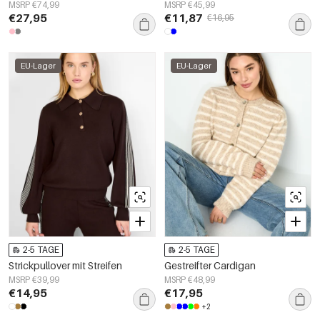
MSRP €74,99
MSRP €45,99
€27,95
€11,87
€16,95
EU-Lager
EU-Lager
2-5 TAGE
2-5 TAGE
Strickpullover mit Streifen
Gestreifter Cardigan
MSRP €39,99
MSRP €48,99
€14,95
€17,95
+2