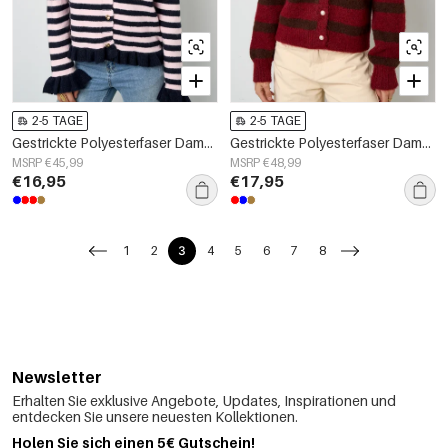
2-5 TAGE
2-5 TAGE
Gestrickte Polyesterfaser Damen-Cardigan Casual Streifen
Gestrickte Polyesterfaser Damen-Cardigan Casual Streifen
MSRP €45,99
MSRP €48,99
€16,95
€17,95
1
2
3
4
5
6
7
8
Newsletter
Erhalten Sie exklusive Angebote, Updates, Inspirationen und
entdecken Sie unsere neuesten Kollektionen.
Holen Sie sich einen 5€ Gutschein!