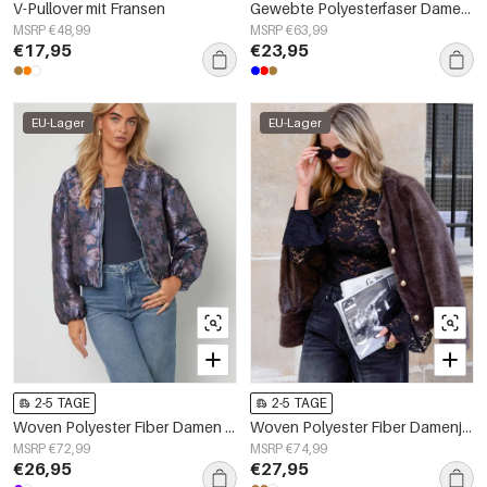
V-Pullover mit Fransen
Gewebte Polyesterfaser Damenjacke Sportlich Farbkontrast 2-teiliges Set
MSRP €48,99
MSRP €63,99
€17,95
€23,95
EU-Lager
EU-Lager
2-5 TAGE
2-5 TAGE
Woven Polyester Fiber Damen Bomberjacke Casual Blumenmuster
Woven Polyester Fiber Damenjacke Elegant Solid Color Fall/Winter
MSRP €72,99
MSRP €74,99
€26,95
€27,95