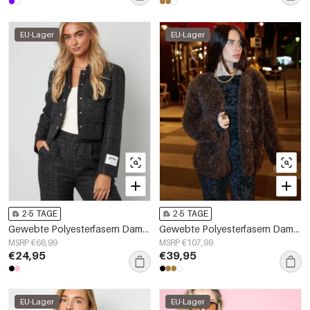
EU-Lager
EU-Lager
2-5 TAGE
2-5 TAGE
Gewebte Polyesterfasern Damenjacke Elegantes Karomuster Statement
Gewebte Polyesterfasern Damenjacke Elegante Einfarbige Farbe Herbst/Winter
MSRP €66,99
MSRP €107,99
€24,95
€39,95
EU-Lager
EU-Lager