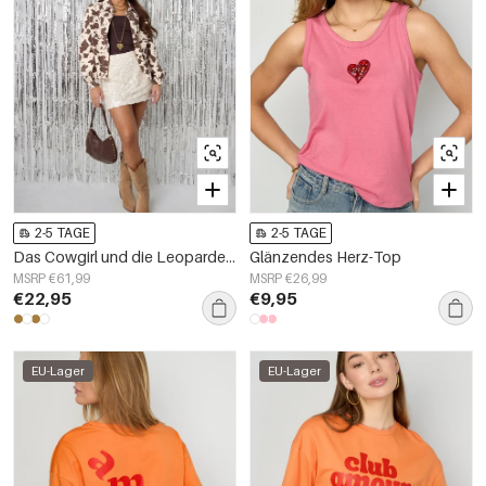
2-5 TAGE
2-5 TAGE
Das Cowgirl und die Leopardenjeans lieben
Glänzendes Herz-Top
MSRP €61,99
MSRP €26,99
€22,95
€9,95
EU-Lager
EU-Lager