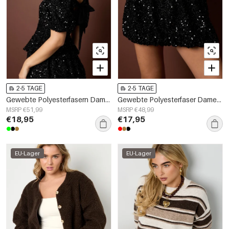
2-5 TAGE
2-5 TAGE
Gewebte Polyesterfasern Damen Kurzarm Oberteile Elegante Pailletten
Gewebte Polyesterfaser Damen Minirock Elegant Pailletten
MSRP €51,99
MSRP €48,99
€18,95
€17,95
EU-Lager
EU-Lager