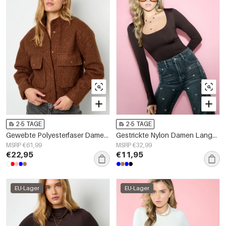
2-5 TAGE
2-5 TAGE
Gewebte Polyesterfaser Damenjacke Casual Einfarbig Herbst/Winter
Gestrickte Nylon Damen Langarm-Oberteil Basis Einfarbige Farbe
MSRP €61,99
MSRP €32,99
€22,95
€11,95
EU-Lager
EU-Lager