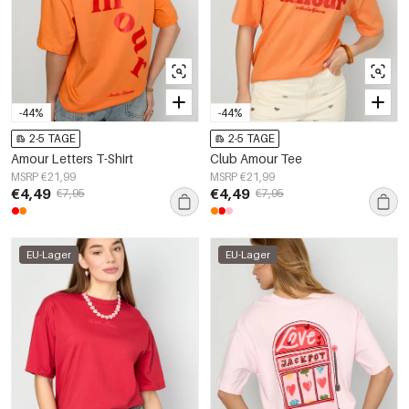
-44%
-44%
2-5 TAGE
2-5 TAGE
Amour Letters T-Shirt
Club Amour Tee
MSRP €21,99
MSRP €21,99
€4,49
€4,49
€7,95
€7,95
EU-Lager
EU-Lager