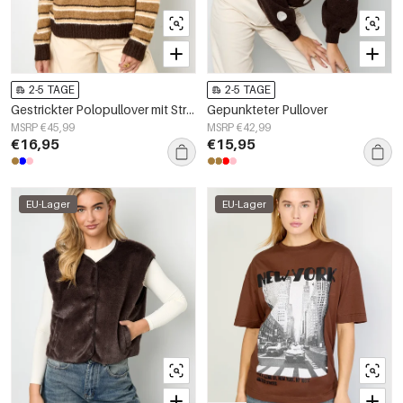
2-5 TAGE
2-5 TAGE
Gestrickter Polopullover mit Streifen
Gepunkteter Pullover
MSRP €45,99
MSRP €42,99
€16,95
€15,95
EU-Lager
EU-Lager