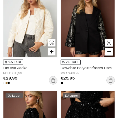
2-5 TAGE
2-5 TAGE
Die Ava-Jacke
Gewebte Polyesterfasern Damenanzug Eleganter Blumenmuster 3-teiliges Set
MSRP €80,99
MSRP €69,99
€29,95
€25,95
EU-Lager
EU-Lager