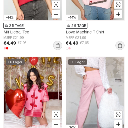
-44%
-44%
2-5 TAGE
2-5 TAGE
Mit Liebe, Tee
Love Machine T-Shirt
MSRP €21,99
MSRP €21,99
€4,49
€4,49
€7,95
€7,95
EU-Lager
EU-Lager
-30%