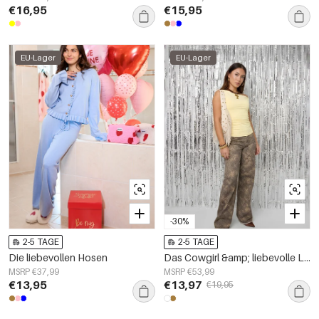
€16,95
€15,95
EU-Lager
EU-Lager
-30%
2-5 TAGE
2-5 TAGE
Die liebevollen Hosen
Das Cowgirl &amp; liebevolle Leopardenjeans
MSRP €37,99
MSRP €53,99
€13,95
€13,97
€19,95