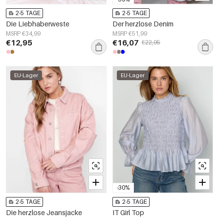
2-5 TAGE
2-5 TAGE
Die Liebhaberweste
Der herzlose Denim
MSRP €34,99
MSRP €51,99
€12,95
€16,07
€22,95
EU-Lager
EU-Lager
-30%
2-5 TAGE
2-5 TAGE
Die herzlose Jeansjacke
IT Girl Top