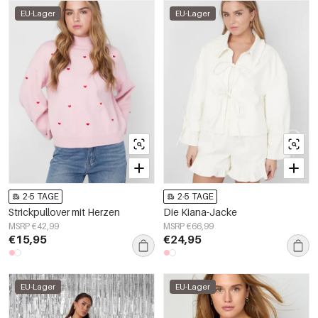
EU-Lager
EU-Lager
2-5 TAGE
2-5 TAGE
Strickpullover mit Herzen
Die Kiana-Jacke
MSRP €42,99
MSRP €66,99
€15,95
€24,95
EU-Lager
EU-Lager