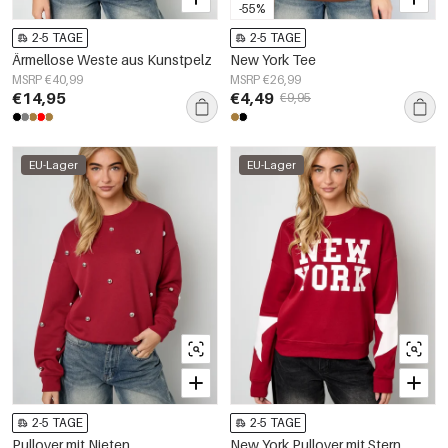
-55%
2-5 TAGE
2-5 TAGE
Ärmellose Weste aus Kunstpelz
New York Tee
MSRP €40,99
MSRP €26,99
€14,95
€4,49
€9,95
EU-Lager
EU-Lager
2-5 TAGE
2-5 TAGE
Pullover mit Nieten
New York Pullover mit Stern