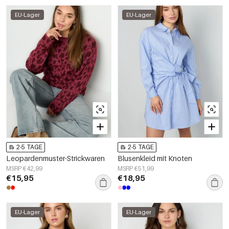
EU-Lager
EU-Lager
2-5 TAGE
2-5 TAGE
Leopardenmuster-Strickwaren
Blusenkleid mit Knoten
MSRP €42,99
MSRP €51,99
€15,95
€18,95
EU-Lager
EU-Lager