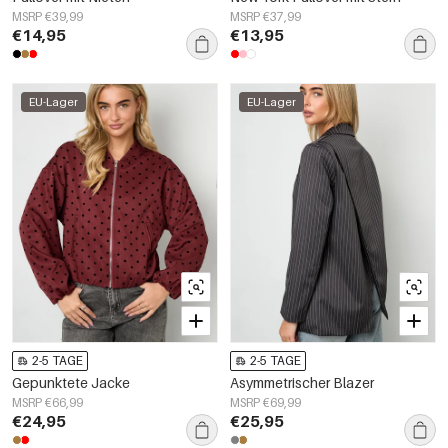
MSRP €39,99
MSRP €37,99
€14,95
€13,95
EU-Lager
EU-Lager
2-5 TAGE
2-5 TAGE
Gepunktete Jacke
Asymmetrischer Blazer
MSRP €66,99
MSRP €69,99
€24,95
€25,95