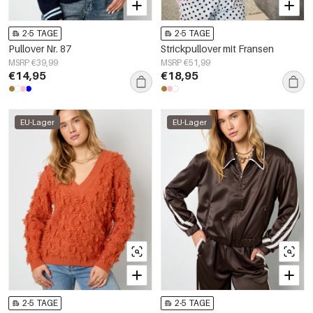
2-5 TAGE
2-5 TAGE
Pullover Nr. 87
Strickpullover mit Fransen
MSRP €39,99
MSRP €51,99
€14,95
€18,95
EU-Lager
EU-Lager
2-5 TAGE
2-5 TAGE