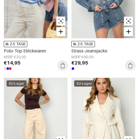
2-5 TAGE
2-5 TAGE
Polo-Top Strickwaren
Strass-Jeansjacke
MSRP €39,99
MSRP €80,99
€14,95
€29,95
EU-Lager
EU-Lager