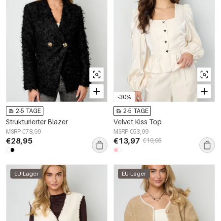
-30%
2-5 TAGE
2-5 TAGE
Strukturierter Blazer
Velvet Kiss Top
MSRP €78,99
MSRP €53,99
€28,95
€13,97
€19,95
EU-Lager
EU-Lager