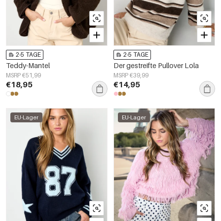
2-5 TAGE
2-5 TAGE
Teddy-Mantel
Der gestreifte Pullover Lola
MSRP €51,99
MSRP €39,99
€18,95
€14,95
EU-Lager
EU-Lager