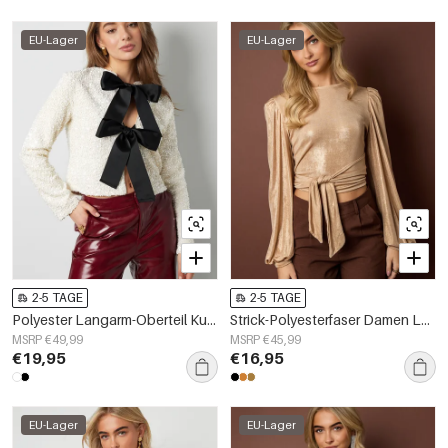
EU-Lager
EU-Lager
2-5 TAGE
2-5 TAGE
Polyester Langarm-Oberteil Kurz mit Schleifen-Detail
Strick-Polyesterfaser Damen Langarm-Oberteil Sexy Einfarbige Farbe
MSRP €49,99
MSRP €45,99
€19,95
€16,95
EU-Lager
EU-Lager