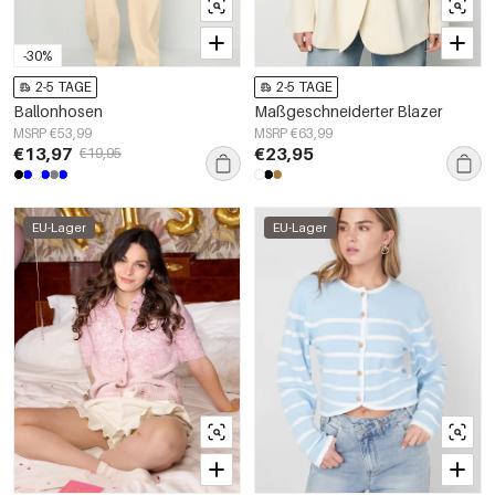
-30%
2-5 TAGE
2-5 TAGE
Ballonhosen
Maßgeschneiderter Blazer
MSRP €53,99
MSRP €63,99
€13,97
€23,95
€19,95
EU-Lager
EU-Lager