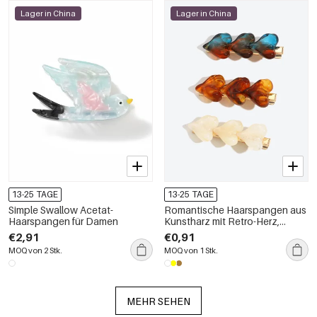
Lager in China
Lager in China
13-25 TAGE
13-25 TAGE
Simple Swallow Acetat-
Romantische Haarspangen aus
Haarspangen für Damen
Kunstharz mit Retro-Herz,
einfarbig, mit Farbverlauf
€2,91
€0,91
MOQ von 2 Stk.
MOQ von 1 Stk.
MEHR SEHEN