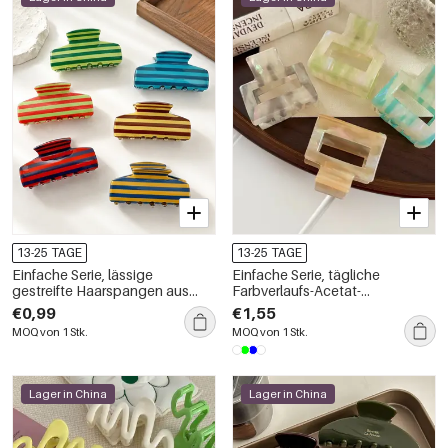
13-25 TAGE
13-25 TAGE
Einfache Serie, lässige
Einfache Serie, tägliche
gestreifte Haarspangen aus
Farbverlaufs-Acetat-
Acryl in verschiedenen Farben
Haarspangen
€0,99
€1,55
MOQ von 1 Stk.
MOQ von 1 Stk.
Lager in China
Lager in China