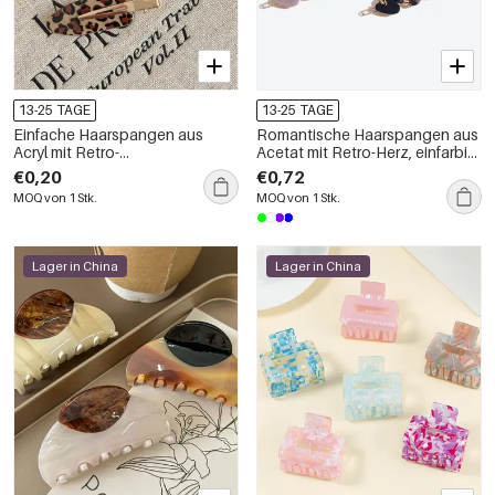
13-25 TAGE
13-25 TAGE
Einfache Haarspangen aus
Romantische Haarspangen aus
Acryl mit Retro-
Acetat mit Retro-Herz, einfarbig,
Leopardenmuster
mit Farbverlauf
€0,20
€0,72
MOQ von 1 Stk.
MOQ von 1 Stk.
Lager in China
Lager in China