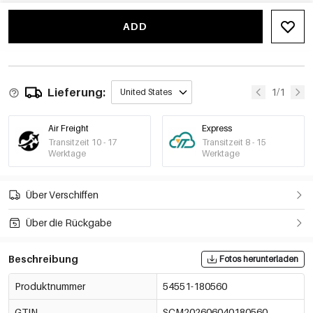
6# Grün
€0,99
54551-180565
MOQ von 2 Stk.
ADD
7# Blumencafé
€0,99
54551-180566
MOQ von 2 Stk.
8# Rosa Weiß
Lieferung:
1/1
United States
€0,99
54551-180567
MOQ von 2 Stk.
9# Transparente
Air Freight
Express
€0,99
magische Farbe
Transitzeit 10 - 17
Transitzeit 8 - 15
MOQ von 2 Stk.
54551-180568
Werktage
Werktage
10# Gelb
€0,99
54551-180569
MOQ von 2 Stk.
Über Verschiffen
Über die Rückgabe
Beschreibung
Fotos herunterladen
Produktnummer
54551-180560
GTIN
SCM202606040180560