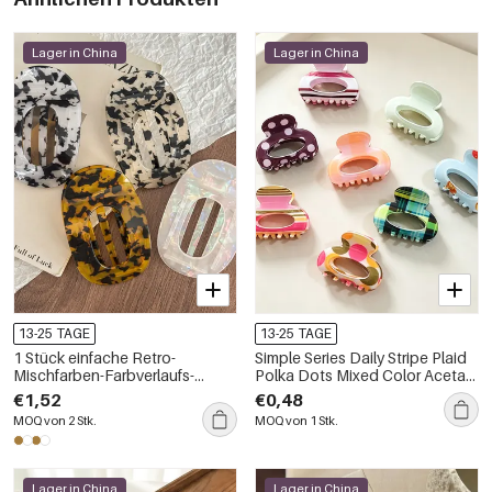
Lager in China
Lager in China
13-25 TAGE
13-25 TAGE
1 Stück einfache Retro-
Simple Series Daily Stripe Plaid
Mischfarben-Farbverlaufs-
Polka Dots Mixed Color Acetat
Acetat-Haarspangen für Damen
Haarspangen
€1,52
€0,48
MOQ von 2 Stk.
MOQ von 1 Stk.
Lager in China
Lager in China