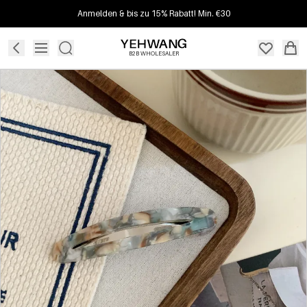
Anmelden & bis zu 15% Rabatt! Min. €30
B2B WHOLESALER