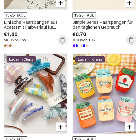
13-25 TAGE
13-25 TAGE
Einfache Haarspangen aus
Simple Series Haarspangen für
Acetat mit Farbverlauf für
den täglichen Gebrauch,
Damen
gemischte Farben, Farbverlauf,
€1,80
€0,70
Acetat, Unisex
MOQ von 1 Stk.
MOQ von 1 Stk.
Lager in China
Lager in China
13-25 TAGE
13-25 TAGE