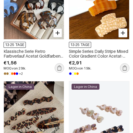
13-25 TAGE
13-25 TAGE
Klassische Serie Retro
Simple Series Daily Stripe Mixed
Farbverlauf Acetat Goldfarbene
Color Gradient Color Acetat-
Haarspangen für Damen
Haarkrallen
€1,56
€2,91
MOQ von 2 Stk.
MOQ von 1 Stk.
+2
Lager in China
Lager in China