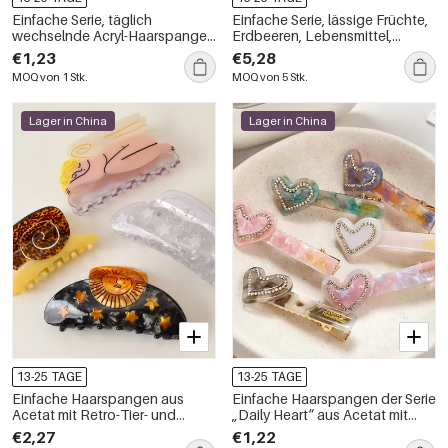
Einfache Serie, täglich
Einfache Serie, lässige Früchte,
wechselnde Acryl-Haarspangen
Erdbeeren, Lebensmittel,
mit Farbverlauf
Acetat, Haarkrallen
€1,23
€5,28
MOQ von 1 Stk.
MOQ von 5 Stk.
Lager in China
Lager in China
13-25 TAGE
13-25 TAGE
Einfache Haarspangen aus
Einfache Haarspangen der Serie
Acetat mit Retro-Tier- und
„Daily Heart“ aus Acetat mit
Sonnenmotiven für Damen
Strasssteinen in Unifarben und
€2,27
€1,22
Farbverlauf, Unisex.