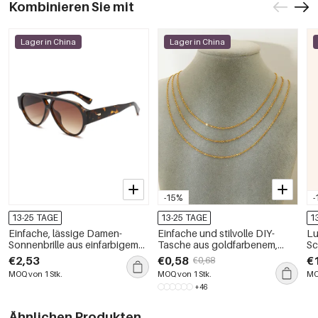
Kombinieren Sie mit
Lager in China
Lager in China
-15%
-
13-25 TAGE
13-25 TAGE
1
Einfache, lässige Damen-
Einfache und stilvolle DIY-
Lu
Sonnenbrille aus einfarbigem
Tasche aus goldfarbenem,
Sc
Leopardenmuster mit
wasserdichtem Edelstahl
oz
€2,53
€0,58
€
€0,68
Farbverlauf
Mu
MOQ von 1 Stk.
MOQ von 1 Stk.
MO
+46
Ähnlichen Produkten