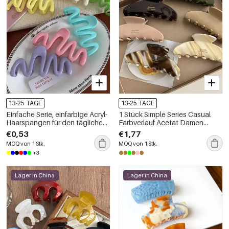
13-25 TAGE
13-25 TAGE
Einfache Serie, einfarbige Acryl-
1 Stück Simple Series Casual
Haarspangen für den täglichen
Farbverlauf Acetat Damen
Gebrauch
Haarklammern
€0,53
€1,77
MOQ von 1 Stk.
MOQ von 1 Stk.
+3
Lager in China
Lager in China