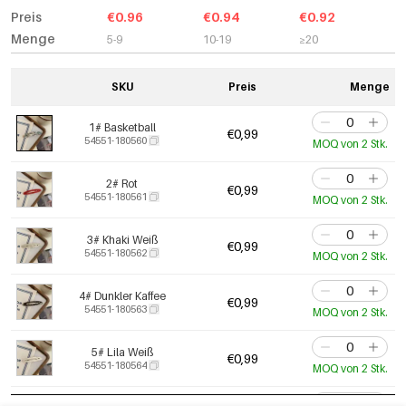
Preis
€0.96
€0.94
€0.92
Menge
5-9
10-19
≥20
SKU
Preis
Menge
1# Basketball
€0,99
54551-180560
MOQ von 2 Stk.
2# Rot
€0,99
54551-180561
MOQ von 2 Stk.
3# Khaki Weiß
€0,99
54551-180562
MOQ von 2 Stk.
4# Dunkler Kaffee
€0,99
54551-180563
MOQ von 2 Stk.
5# Lila Weiß
€0,99
54551-180564
MOQ von 2 Stk.