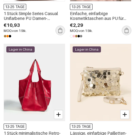
13-25 TAGE
13-25 TAGE
1 Stück Simple Series Casual
Einfache, einfarbige
Unifarbene PU Damen-
Kosmetiktaschen aus PU für
Schultertasche
Damen
€10,93
€2,29
MOQ von 1 Stk.
MOQ von 1 Stk.
Lager in China
Lager in China
13-25 TAGE
13-25 TAGE
1 Stück minimalistische Retro-
Lässige, einfarbige Pailletten-