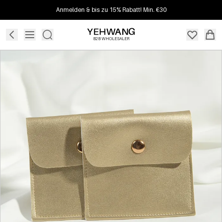
Anmelden & bis zu 15% Rabatt! Min. €30
B2B WHOLESALER