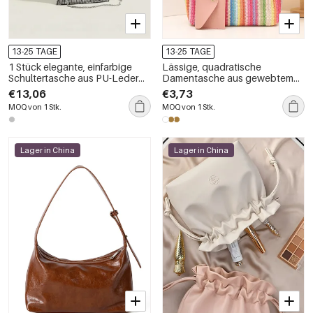
13-25 TAGE
13-25 TAGE
1 Stück elegante, einfarbige
Lässige, quadratische
Schultertasche aus PU-Leder
Damentasche aus gewebtem
der Luxusserie für Damen
PU-Leder mit gewebten Streifen
€13,06
€3,73
und gemischten Farben
MOQ von 1 Stk.
MOQ von 1 Stk.
Lager in China
Lager in China