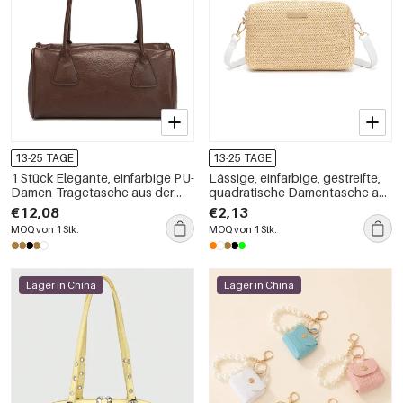
13-25 TAGE
13-25 TAGE
1 Stück Elegante, einfarbige PU-
Lässige, einfarbige, gestreifte,
Damen-Tragetasche aus der
quadratische Damentasche aus
Simple Series
PU-Leder
€12,08
€2,13
MOQ von 1 Stk.
MOQ von 1 Stk.
Lager in China
Lager in China