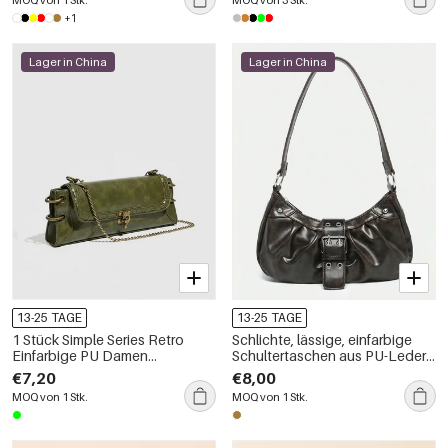
+1
Lager in China
Lager in China
13-25 TAGE
13-25 TAGE
1 Stück Simple Series Retro
Schlichte, lässige, einfarbige
Einfarbige PU Damen
Schultertaschen aus PU-Leder
Umhängetaschen
mit Nieten
€7,20
€8,00
MOQ von 1 Stk.
MOQ von 1 Stk.