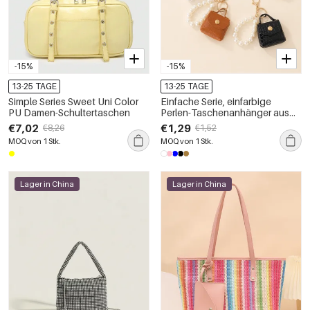
-15%
-15%
13-25 TAGE
13-25 TAGE
Simple Series Sweet Uni Color
Einfache Serie, einfarbige
PU Damen-Schultertaschen
Perlen-Taschenanhänger aus
PU-Leder für den täglichen
€7,02
€1,29
€8,26
€1,52
Gebrauch
MOQ von 1 Stk.
MOQ von 1 Stk.
Lager in China
Lager in China