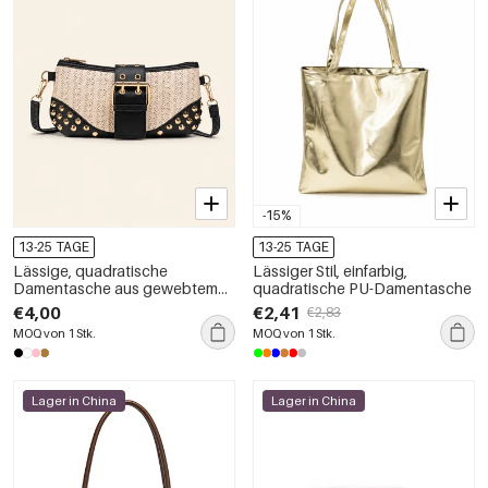
-15%
13-25 TAGE
13-25 TAGE
Lässige, quadratische
Lässiger Stil, einfarbig,
Damentasche aus gewebtem
quadratische PU-Damentasche
PU-Leder mit Metallbeschlägen
€4,00
€2,41
€2,83
in Unifarbe.
MOQ von 1 Stk.
MOQ von 1 Stk.
Lager in China
Lager in China