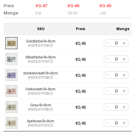
Preis
€0.47
€0.46
€0.45
Menge
5-9
10-19
≥20
SKU
Preis
Menge
Goldfarbe/8*8cm
€0,48
61373-211726
Silberfarbe/8*8cm
€0,48
61373-211727
dunkelviolett/8*8cm
€0,48
61373-211728
Hellviolett/8*8cm
€0,48
61373-211729
Grau/8*8cm
€0,48
61373-211730
Aprikose/8*8cm
€0,48
61373-211731