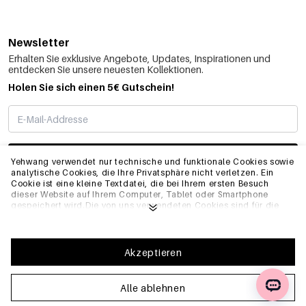
Newsletter
Erhalten Sie exklusive Angebote, Updates, Inspirationen und
entdecken Sie unsere neuesten Kollektionen.
Holen Sie sich einen 5€ Gutschein!
ABONNIEREN
Yehwang verwendet nur technische und funktionale Cookies sowie
analytische Cookies, die Ihre Privatsphäre nicht verletzen. Ein
Cookie ist eine kleine Textdatei, die bei Ihrem ersten Besuch
dieser Website auf Ihrem Computer, Tablet oder Smartphone
INFO
gespeichert wird.Die von uns verwendeten Cookies sind für die
technische Funktionalität der Website und Ihre
Benutzerfreundlichkeit notwendig. Sie ermöglichen es der
Website, ordnungsgemäß zu funktionieren und z.B. Ihre
ALLGEMEIN
bevorzugten Einstellungen zu speichern. Sie ermöglichen es uns
Akzeptieren
auch, unsere Website zu optimieren.Um sicherzustellen, dass Sie
eine gute Browsing- und Einkaufserfahrung auf Yehwang haben,
empfehlen wir Ihnen, unserer Sammlung und Verwendung von
Alle ablehnen
FAQ
Cookies zuzustimmen. Sie können sich von Cookies abmelden,
indem Sie die Einstellungen Ihres Internetbrowsers anpassen,