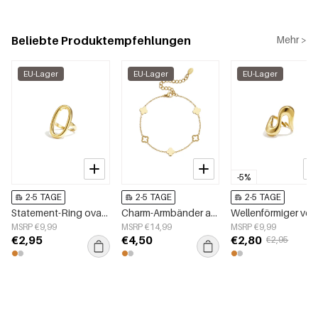
Beliebte Produktempfehlungen
Mehr >
EU-Lager
EU-Lager
EU-Lager
-5%
2-5 TAGE
2-5 TAGE
2-5 TAGE
Statement-Ring oval und minimalistisch
Charm-Armbänder aus 14-karätig vergoldetem Edelstahl, Clover Simple Daily Simple Serie, Damenschmuck
MSRP €9,99
MSRP €14,99
MSRP €9,99
€2,95
€4,50
€2,80
€2,95