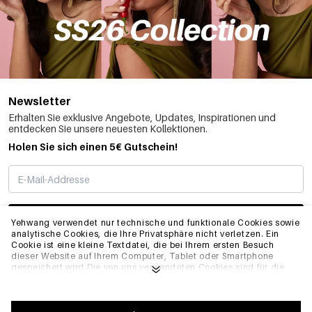
Newsletter
Erhalten Sie exklusive Angebote, Updates, Inspirationen und
entdecken Sie unsere neuesten Kollektionen.
Holen Sie sich einen 5€ Gutschein!
ABONNIEREN
Yehwang verwendet nur technische und funktionale Cookies sowie
analytische Cookies, die Ihre Privatsphäre nicht verletzen. Ein
Cookie ist eine kleine Textdatei, die bei Ihrem ersten Besuch
dieser Website auf Ihrem Computer, Tablet oder Smartphone
INFO
gespeichert wird.Die von uns verwendeten Cookies sind für die
technische Funktionalität der Website und Ihre
Benutzerfreundlichkeit notwendig. Sie ermöglichen es der
Website, ordnungsgemäß zu funktionieren und z.B. Ihre
ALLGEMEIN
bevorzugten Einstellungen zu speichern. Sie ermöglichen es uns