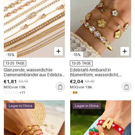
-15%
-15%
13-25 TAGE
13-25 TAGE
Glänzende, wasserdichte
Edelstahl-Armband in
Damenarmbänder aus Edelstahl
Blumenform, wasserdicht,
in Goldfarbe mit Strasssteinen
goldfarben mit Strasssteinen
€1,81
€2,04
€2,13
€2,40
MOQ von 1 Stk.
MOQ von 1 Stk.
+11
Lager in China
Lager in China