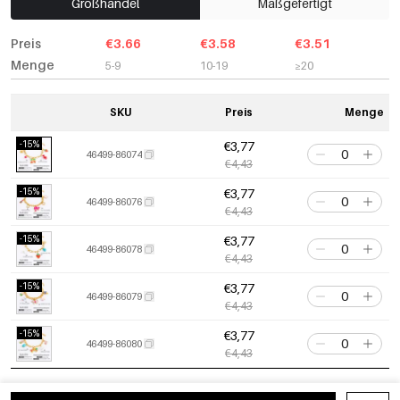
Großhandel
Maßgefertigt
Preis
€3.66
€3.58
€3.51
Menge
5-9
10-19
≥20
SKU
Preis
Menge
-15%
€3,77
46499-86074
€4,43
-15%
€3,77
46499-86076
€4,43
-15%
€3,77
46499-86078
€4,43
-15%
€3,77
46499-86079
€4,43
-15%
€3,77
46499-86080
€4,43