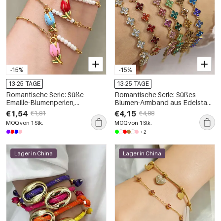
-15%
-15%
13-25 TAGE
13-25 TAGE
Romantische Serie: Süße
Romantische Serie: Süßes
Emaille-Blumenperlen,
Blumen-Armband aus Edelstahl,
Edelstahl, wasserdicht,
wasserdicht, goldfarben mit
€1,54
€4,15
€1,81
€4,88
goldfarbenes Damen-Charm-
Strasssteinen
MOQ von 1 Stk.
MOQ von 1 Stk.
Armband
+2
Lager in China
Lager in China