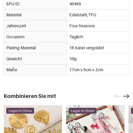
SPU ID
46499
Material
Edelstahl,TPU
Jahreszeit
Four Seasons
Occasion
Täglich
Plating Material
18 Karat vergoldet
Gewicht
16g
Maße
17cm x 5cm x 2cm
Kombinieren Sie mit
Lager in China
Lager in China