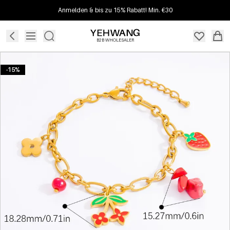
Anmelden & bis zu 15% Rabatt! Min. €30
B2B WHOLESALER
-15%