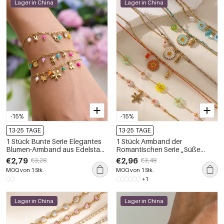
Lager in China
Lager in China
-15%
-15%
13-25 TAGE
13-25 TAGE
1 Stück Bunte Serie Elegantes
1 Stück Armband der
Blumen-Armband aus Edelstahl,
Romantischen Serie „Süße
wasserdicht, goldfarben,
Blume“, Edelstahl, wasserdicht,
€2,79
€2,96
€3,28
€3,48
Damen-Charm-Armband
goldfarben, geflochten
MOQ von 1 Stk.
MOQ von 1 Stk.
+1
Lager in China
Lager in China