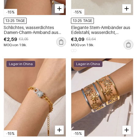
-15%
-15%
13-25 TAGE
13-25 TAGE
Schlichtes, wasserdichtes
Elegante Stern-Armbänder aus
Damen-Charm-Armband aus
Edelstahl, wasserdicht,
Edelstahl in Goldfarbe mit
goldfarben, aus der Serie
€2,59
€3,09
€3,05
€3,64
Zirkonia
„Romantic“
MOQ von 1 Stk.
MOQ von 1 Stk.
Lager in China
Lager in China
-15%
-15%