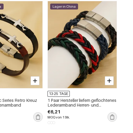
a
Lager in China
13-25 TAGE
c Series Retro Kreuz
1 Paar Hersteller liefern geflochtenes
rrenarmband
Lederarmband Herren- und
Damenmodearmband
€6,21
grenzüberschreitend Schmuck
MOQ von 1 Stk.
Unisex Herrenarmband