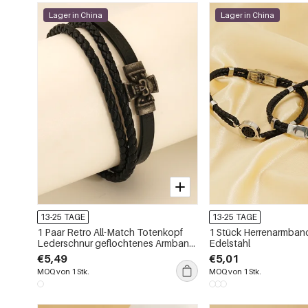
Lager in China
Lager in China
13-25 TAGE
13-25 TAGE
1 Paar Retro All-Match Totenkopf
1 Stück Herrenarmban
Lederschnur geflochtenes Armband
Edelstahl
Herren Titan Stahl Magnetverschluss
€5,49
€5,01
Armband Zubehör Herren
MOQ von 1 Stk.
MOQ von 1 Stk.
Herrenarmband