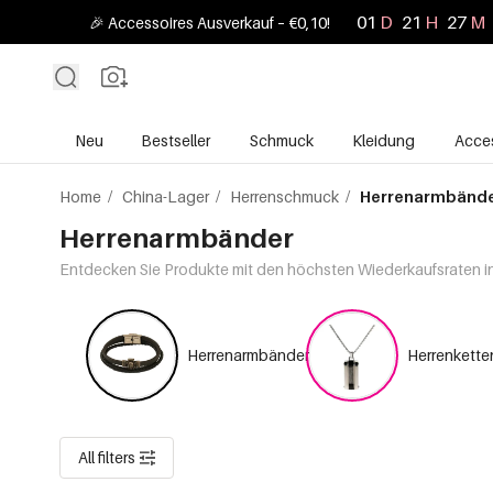
01
D
21
H
27
M
🎉 Accessoires Ausverkauf – €0,10!
Neu
Bestseller
Schmuck
Kleidung
Acces
Home
/
China-Lager
/
Herrenschmuck
/
Herrenarmbänd
Herrenarmbänder
Entdecken Sie Produkte mit den höchsten Wiederkaufsraten in 
Herrenarmbänder
Herrenkette
All filters