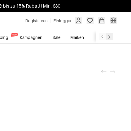
 bis zu 15% Rabatt! Min. €30
Registrieren
Einloggen
ping
Kampagnen
Sale
Marken
Grosshandelsdien