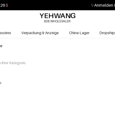
25
S
✨
Anmelden &
B2B WHOLESALER
soires
Verpackung & Anzeige
China-Lager
Dropship
er
ihrer Kategorie.
n