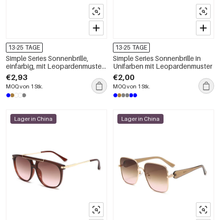
13-25 TAGE
13-25 TAGE
Simple Series Sonnenbrille,
Simple Series Sonnenbrille in
einfarbig, mit Leopardenmuster
Unifarben mit Leopardenmuster
und Farbverlauf, Unisex
€2,93
€2,00
MOQ von 1 Stk.
MOQ von 1 Stk.
Lager in China
Lager in China