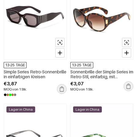
13-25 TAGE
13-25 TAGE
Simple Series Retro-Sonnenbrille
Sonnenbrille der Simple Series im
in einfarbigen Kreisen
Retro-Stil, einfarbig, mit
Leopardenmuster und
€3,87
€3,07
Farbverlauf
MOQ von 1 Stk.
MOQ von 1 Stk.
Lager in China
Lager in China