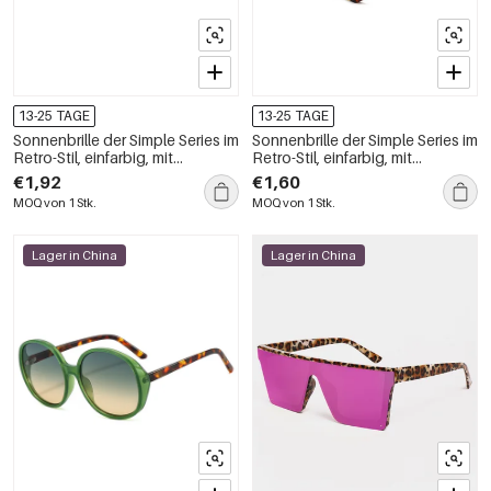
13-25 TAGE
13-25 TAGE
Sonnenbrille der Simple Series im
Sonnenbrille der Simple Series im
Retro-Stil, einfarbig, mit
Retro-Stil, einfarbig, mit
Leopardenmuster und
Leopardenmuster und
€1,92
€1,60
Farbverlauf
Farbverlauf
MOQ von 1 Stk.
MOQ von 1 Stk.
Lager in China
Lager in China