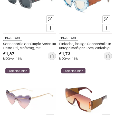
13-25 TAGE
13-25 TAGE
Sonnenbrille der Simple Series im
Einfache, lässige Sonnenbrille in
Retro-Stil, einfarbig, mit
unregelmäßiger Form, einfarbig
Leopardenmuster und Farbmix
und mehrfarbig
€1,87
€1,73
MOQ von 1 Stk.
MOQ von 1 Stk.
Lager in China
Lager in China