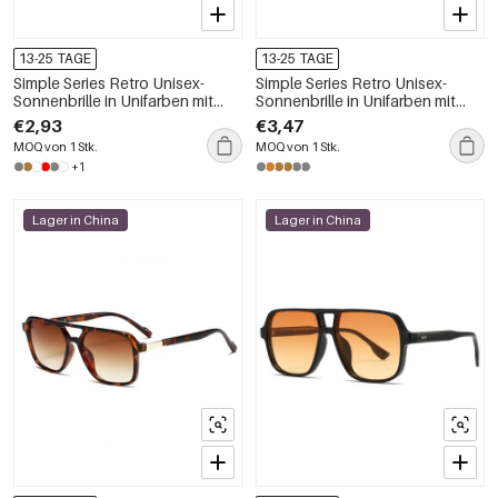
13-25 TAGE
13-25 TAGE
Simple Series Retro Unisex-
Simple Series Retro Unisex-
Sonnenbrille in Unifarben mit
Sonnenbrille in Unifarben mit
Farbverlauf
Farbverlauf
€2,93
€3,47
MOQ von 1 Stk.
MOQ von 1 Stk.
+1
Lager in China
Lager in China