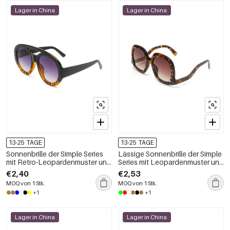
Lager in China
Lager in China
13-25 TAGE
13-25 TAGE
Sonnenbrille der Simple Series
Lässige Sonnenbrille der Simple
mit Retro-Leopardenmuster und
Series mit Leopardenmuster und
Farbverlauf
Farbverlauf
€2,40
€2,53
MOQ von 1 Stk.
MOQ von 1 Stk.
+1
+1
Lager in China
Lager in China