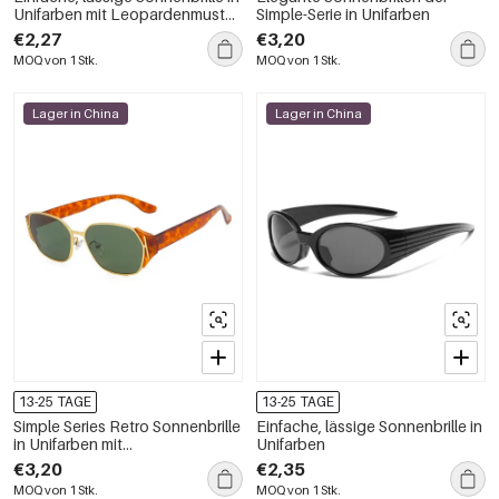
Unifarben mit Leopardenmuster
Simple-Serie in Unifarben
und Farbverlauf
€2,27
€3,20
MOQ von 1 Stk.
MOQ von 1 Stk.
Lager in China
Lager in China
13-25 TAGE
13-25 TAGE
Simple Series Retro Sonnenbrille
Einfache, lässige Sonnenbrille in
in Unifarben mit
Unifarben
Leopardenmuster
€3,20
€2,35
MOQ von 1 Stk.
MOQ von 1 Stk.