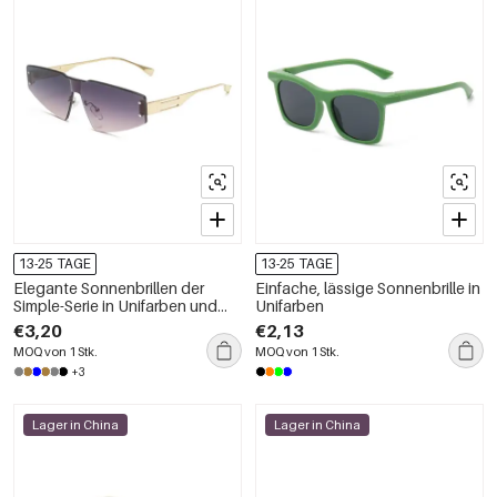
13-25 TAGE
13-25 TAGE
Elegante Sonnenbrillen der
Einfache, lässige Sonnenbrille in
Simple-Serie in Unifarben und
Unifarben
Farbverlauf
€3,20
€2,13
MOQ von 1 Stk.
MOQ von 1 Stk.
+3
Lager in China
Lager in China