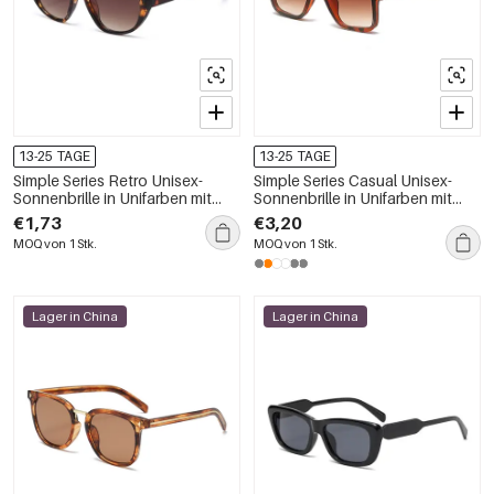
13-25 TAGE
13-25 TAGE
Simple Series Retro Unisex-
Simple Series Casual Unisex-
Sonnenbrille in Unifarben mit
Sonnenbrille in Unifarben mit
Leopardenmuster und
Leopardenmuster und
€1,73
€3,20
Farbverlauf
Farbverlauf
MOQ von 1 Stk.
MOQ von 1 Stk.
Lager in China
Lager in China