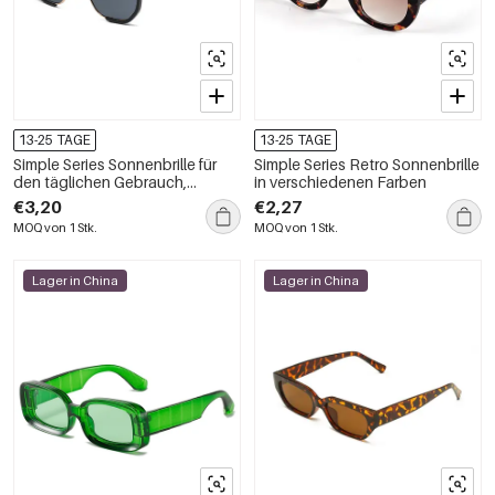
13-25 TAGE
13-25 TAGE
Simple Series Sonnenbrille für
Simple Series Retro Sonnenbrille
den täglichen Gebrauch,
in verschiedenen Farben
einfarbig mit Farbverlauf
€3,20
€2,27
MOQ von 1 Stk.
MOQ von 1 Stk.
Lager in China
Lager in China