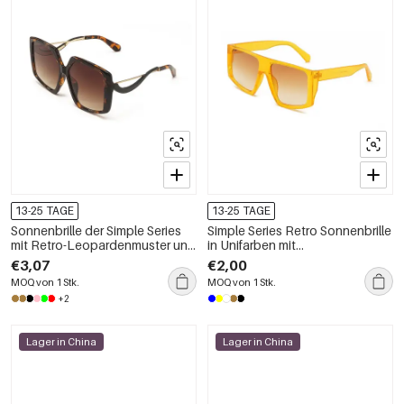
13-25 TAGE
13-25 TAGE
Sonnenbrille der Simple Series
Simple Series Retro Sonnenbrille
mit Retro-Leopardenmuster und
in Unifarben mit
Farbverlauf
Leopardenmuster
€3,07
€2,00
MOQ von 1 Stk.
MOQ von 1 Stk.
+2
Lager in China
Lager in China