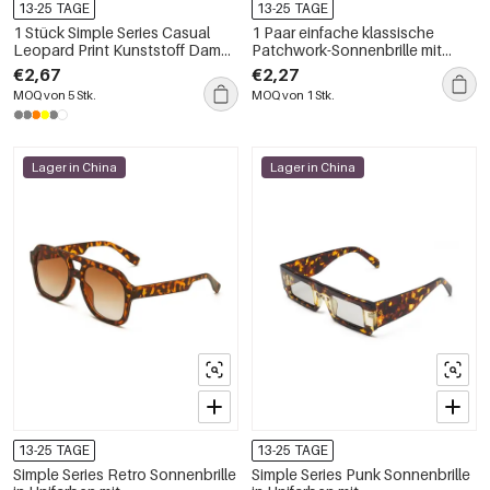
13-25 TAGE
13-25 TAGE
1 Stück Simple Series Casual
1 Paar einfache klassische
Leopard Print Kunststoff Damen
Patchwork-Sonnenbrille mit
Sonnenbrille
Leopardenmuster und
€2,67
€2,27
gemischten Farben für Damen
MOQ von 5 Stk.
MOQ von 1 Stk.
Lager in China
Lager in China
13-25 TAGE
13-25 TAGE
Simple Series Retro Sonnenbrille
Simple Series Punk Sonnenbrille