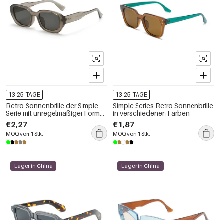
13-25 TAGE
13-25 TAGE
Retro-Sonnenbrille der Simple-
Simple Series Retro Sonnenbrille
Serie mit unregelmäßiger Form
in verschiedenen Farben
und einfarbigen Details
€2,27
€1,87
MOQ von 1 Stk.
MOQ von 1 Stk.
Lager in China
Lager in China