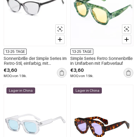
13-25 TAGE
13-25 TAGE
Sonnenbrille der Simple Series im
Simple Series Retro Sonnenbrille
Retro-Stil, einfarbig, mit
in Unifarben mit Farbverlauf
Leopardenmuster und
€3,60
€3,60
Farbverlauf
MOQ von 1 Stk.
MOQ von 1 Stk.
Lager in China
Lager in China