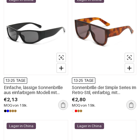
13-25 TAGE
13-25 TAGE
Einfache, lässige Sonnenbrille
Sonnenbrille der Simple Series im
aus einfarbigem Modell mit
Retro-Stil, einfarbig, mit
Farbverlauf
Leopardenmuster und
€2,13
€2,80
Farbverlauf
MOQ von 1 Stk.
MOQ von 1 Stk.
Lager in China
Lager in China