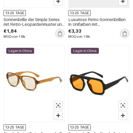
13-25 TAGE
13-25 TAGE
Sonnenbrille der Simple Series
Luxuriöse Retro-Sonnenbrillen
mit Retro-Leopardenmuster und
in Unifarben mit
Farbverlauf
Leopardenmuster und
€1,84
€3,33
Farbverlauf
MOQ von 1 Stk.
MOQ von 1 Stk.
Lager in China
Lager in China
13-25 TAGE
13-25 TAGE