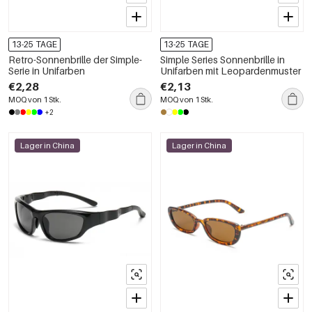
13-25 TAGE
13-25 TAGE
Retro-Sonnenbrille der Simple-
Simple Series Sonnenbrille in
Serie in Unifarben
Unifarben mit Leopardenmuster
€2,28
€2,13
MOQ von 1 Stk.
MOQ von 1 Stk.
+2
Lager in China
Lager in China