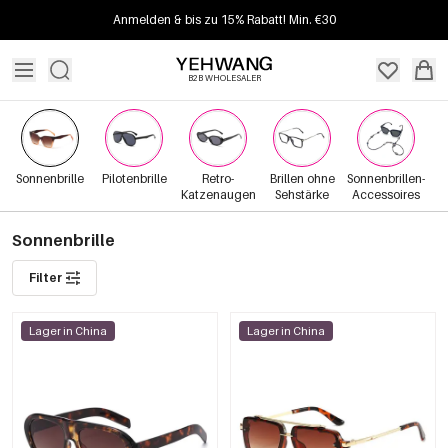
Anmelden & bis zu 15% Rabatt! Min. €30
B2B WHOLESALER
Sonnenbrille
Pilotenbrille
Retro-
Brillen ohne
Sonnenbrillen-
Katzenaugen
Sehstärke
Accessoires
Sonnenbrille
Filter
Lager in China
Lager in China