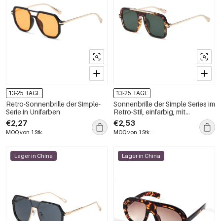
13-25 TAGE
13-25 TAGE
Retro-Sonnenbrille der Simple-
Sonnenbrille der Simple Series im
Serie in Unifarben
Retro-Stil, einfarbig, mit
Leopardenmuster und
€2,27
€2,53
Farbverlauf
MOQ von 1 Stk.
MOQ von 1 Stk.
Lager in China
Lager in China