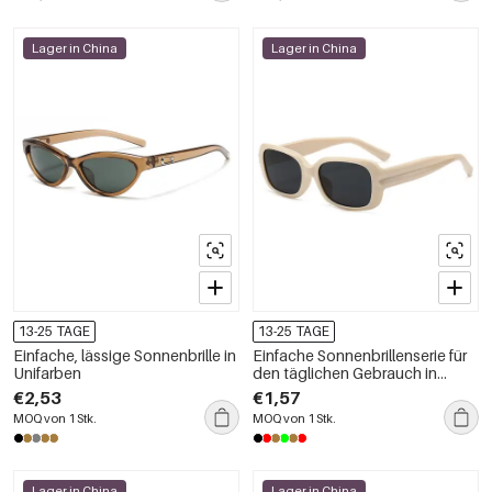
Lager in China
Lager in China
13-25 TAGE
13-25 TAGE
Einfache, lässige Sonnenbrille in
Einfache Sonnenbrillenserie für
Unifarben
den täglichen Gebrauch in
Unifarben
€2,53
€1,57
MOQ von 1 Stk.
MOQ von 1 Stk.
Lager in China
Lager in China