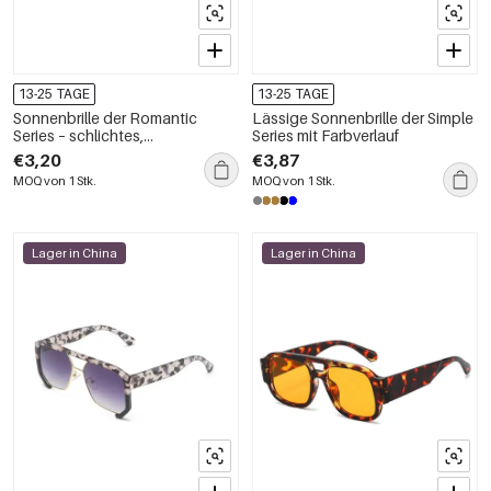
13-25 TAGE
13-25 TAGE
Sonnenbrille der Romantic
Lässige Sonnenbrille der Simple
Series – schlichtes,
Series mit Farbverlauf
unregelmäßig geformtes Herz
€3,20
€3,87
mit Farbverlauf
MOQ von 1 Stk.
MOQ von 1 Stk.
Lager in China
Lager in China