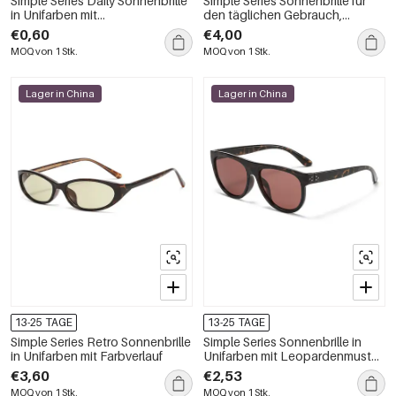
Simple Series Daily Sonnenbrille
Simple Series Sonnenbrille für
in Unifarben mit
den täglichen Gebrauch,
Leopardenmuster und
einfarbig mit Farbverlauf
€0,60
€4,00
Farbverlauf, faltbar
MOQ von 1 Stk.
MOQ von 1 Stk.
Lager in China
Lager in China
13-25 TAGE
13-25 TAGE
Simple Series Retro Sonnenbrille
Simple Series Sonnenbrille in
in Unifarben mit Farbverlauf
Unifarben mit Leopardenmuster
und Farbverlauf
€3,60
€2,53
MOQ von 1 Stk.
MOQ von 1 Stk.