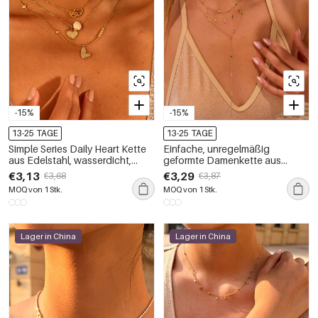
-15%
-15%
13-25 TAGE
13-25 TAGE
Simple Series Daily Heart Kette
Einfache, unregelmäßig
aus Edelstahl, wasserdicht,
geformte Damenkette aus
goldfarben, Damenhalskette
Edelstahl, wasserdicht,
€3,13
€3,29
€3,68
€3,87
goldfarben
MOQ von 1 Stk.
MOQ von 1 Stk.
Lager in China
Lager in China