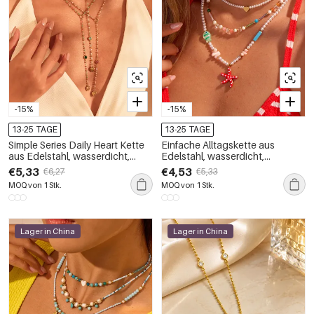
-15%
-15%
13-25 TAGE
13-25 TAGE
Simple Series Daily Heart Kette
Einfache Alltagskette aus
aus Edelstahl, wasserdicht,
Edelstahl, wasserdicht,
goldfarben, Damenhalskette
goldfarben
€5,33
€4,53
€6,27
€5,33
MOQ von 1 Stk.
MOQ von 1 Stk.
Lager in China
Lager in China