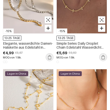
-15%
-15%
13-25 TAGE
13-25 TAGE
Elegante, wasserdichte Damen-
Simple Series Daily Droplet
Halskette aus Edelstahl in
Chain Edelstahl Wasserdicht
Goldfarbe mit Strasssteinen
Goldfarbene Damenkette
€4,99
€5,69
€5,87
€6,69
MOQ von 1 Stk.
MOQ von 1 Stk.
Lager in China
Lager in China