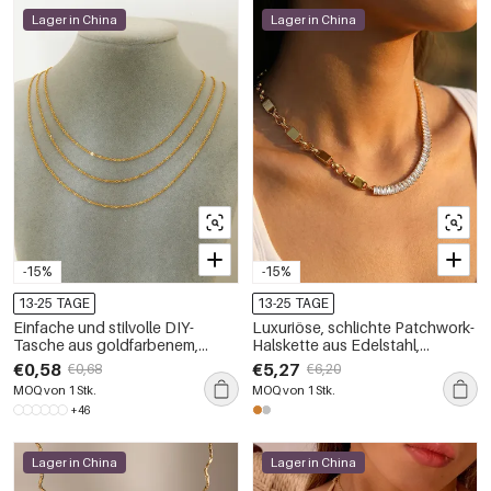
Lager in China
Lager in China
-15%
-15%
13-25 TAGE
13-25 TAGE
Einfache und stilvolle DIY-
Luxuriöse, schlichte Patchwork-
Tasche aus goldfarbenem,
Halskette aus Edelstahl,
wasserdichtem Edelstahl
wasserdicht, goldfarben, mit
€0,58
€5,27
€0,68
€6,20
Zirkonia
MOQ von 1 Stk.
MOQ von 1 Stk.
+46
Lager in China
Lager in China