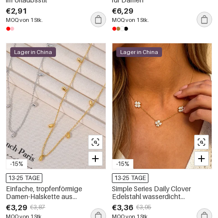
€2,91
€6,29
MOQ von 1 Stk.
MOQ von 1 Stk.
Lager in China
Lager in China
-15%
-15%
13-25 TAGE
13-25 TAGE
Einfache, tropfenförmige
Simple Series Daily Clover
Damen-Halskette aus
Edelstahl wasserdicht
wasserdichtem Edelstahl in
goldfarbene Zirkonia-
€3,29
€3,36
€3,87
€3,95
Goldfarbe
Damenketten
MOQ von 1 Stk.
MOQ von 1 Stk.