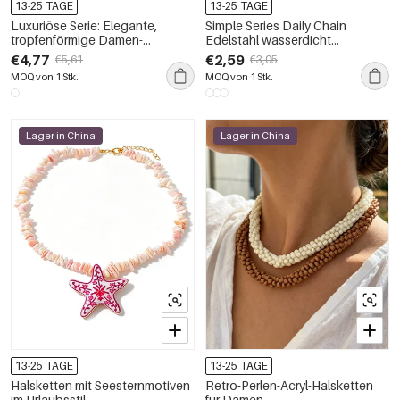
13-25 TAGE
13-25 TAGE
Luxuriöse Serie: Elegante,
Simple Series Daily Chain
tropfenförmige Damen-
Edelstahl wasserdicht
Halskette aus wasserdichtem
goldfarbene Damenkette
€4,77
€2,59
€5,61
€3,05
Edelstahl in Goldfarbe mit
MOQ von 1 Stk.
MOQ von 1 Stk.
Zirkonia
Lager in China
Lager in China
13-25 TAGE
13-25 TAGE
Halsketten mit Seesternmotiven
Retro-Perlen-Acryl-Halsketten
im Urlaubsstil
für Damen