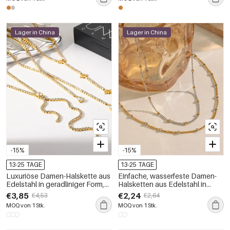
Lager in China
Lager in China
-15%
-15%
13-25 TAGE
13-25 TAGE
Luxuriöse Damen-Halskette aus
Einfache, wasserfeste Damen-
Edelstahl in geradliniger Form,
Halsketten aus Edelstahl in
wasserdicht, goldfarben, mit
verschiedenen Farben
€3,85
€2,24
€4,53
€2,64
Strasssteinen
MOQ von 1 Stk.
MOQ von 1 Stk.