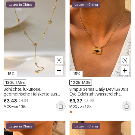
Lager in China
Lager in China
-15%
-15%
13-25 TAGE
13-25 TAGE
Schlichte, luxuriöse,
Simple Series Daily Devil&#39;s
geometrische Halskette aus
Eye Edelstahl wasserdicht
wasserdichtem Edelstahl in
goldfarbene Damen-Anhänger-
€3,43
€3,37
€4,04
€3,96
Goldfarbe mit Zirkonia-Kette für
Halskette
MOQ von 1 Stk.
MOQ von 1 Stk.
Damen
Lager in China
Lager in China