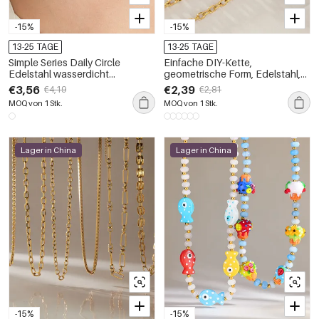
-15%
-15%
13-25 TAGE
13-25 TAGE
Simple Series Daily Circle
Einfache DIY-Kette,
Edelstahl wasserdicht
geometrische Form, Edelstahl,
goldfarbene Zirkonia-
wasserdicht, goldfarben,
€3,56
€2,39
€4,19
€2,81
Damenketten
Damen-Halskette
MOQ von 1 Stk.
MOQ von 1 Stk.
Lager in China
Lager in China
-15%
-15%