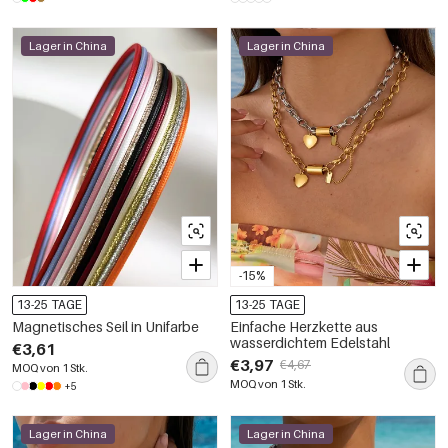
Lager in China
Lager in China
-15%
13-25 TAGE
13-25 TAGE
Magnetisches Seil in Unifarbe
Einfache Herzkette aus
wasserdichtem Edelstahl
€3,61
€3,97
€4,67
MOQ von 1 Stk.
MOQ von 1 Stk.
+5
Lager in China
Lager in China