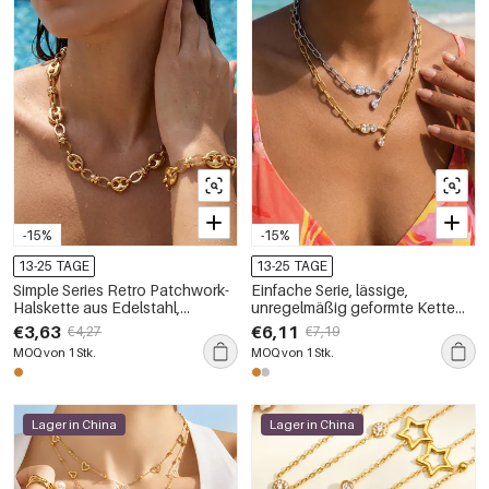
-15%
-15%
13-25 TAGE
13-25 TAGE
Simple Series Retro Patchwork-
Einfache Serie, lässige,
Halskette aus Edelstahl,
unregelmäßig geformte Kette
wasserdicht, goldfarben, mit
aus Edelstahl, wasserdicht,
€3,63
€6,11
€4,27
€7,19
unregelmäßiger Form
goldfarben, mit Zirkonia-
MOQ von 1 Stk.
MOQ von 1 Stk.
Anhänger für Damen
Lager in China
Lager in China