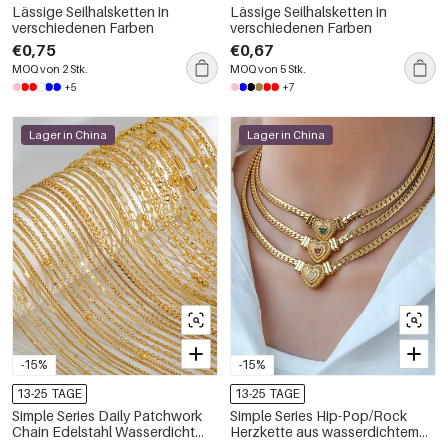
Lässige Seilhalsketten in
Lässige Seilhalsketten in
verschiedenen Farben
verschiedenen Farben
€0,75
€0,67
MOQ von 2 Stk.
MOQ von 5 Stk.
+5
+7
Lager in China
Lager in China
-15%
-15%
13-25 TAGE
13-25 TAGE
Simple Series Daily Patchwork
Simple Series Hip-Pop/Rock
Chain Edelstahl Wasserdicht
Herzkette aus wasserdichtem
Goldfarbene Damenkette
Edelstahl für Damen