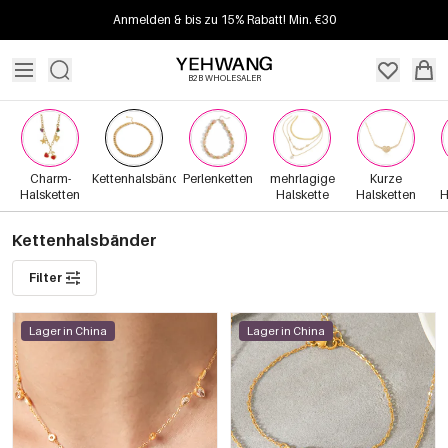
Anmelden & bis zu 15% Rabatt! Min. €30
B2B WHOLESALER
Charm-
Kettenhalsbänder
Perlenketten
mehrlagige
Kurze
Halsketten
Halskette
Halsketten
H
Kettenhalsbänder
Filter
Lager in China
Lager in China