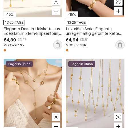
-15%
-15%
13-25 TAGE
13-25 TAGE
Elegante Damen-Halskette aus
Luxuriöse Serie: Elegante,
Edelstahl in Stern-Ellipsenform,
unregelmäßig geformte Kette
wasserdicht, goldfarben, mit
aus Edelstahl, wasserdicht,
€4,39
€4,94
€5,17
€5,81
Zirkonia
goldfarben, Damenhalskette
MOQ von 1 Stk.
MOQ von 1 Stk.
Lager in China
Lager in China