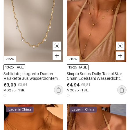
-15%
-15%
13-25 TAGE
13-25 TAGE
Schlichte, elegante Damen-
Simple Series Daily Tassel Star
Halskette aus wasserdichtem
Chain Edelstahl Wasserdicht
Edelstahl in Goldfarbe mit
Kalte Farben Damenketten
€3,09
€4,94
€3,64
€5,81
Zirkonia
MOQ von 1 Stk.
MOQ von 1 Stk.
Lager in China
Lager in China