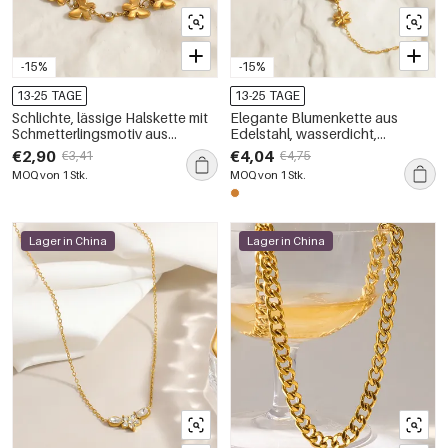
-15%
-15%
13-25 TAGE
13-25 TAGE
Schlichte, lässige Halskette mit
Elegante Blumenkette aus
Schmetterlingsmotiv aus
Edelstahl, wasserdicht,
Edelstahl, wasserdicht,
goldfarben, schlichte Serie für
€2,90
€4,04
€3,41
€4,75
goldfarben, für Damen
Damen
MOQ von 1 Stk.
MOQ von 1 Stk.
Lager in China
Lager in China