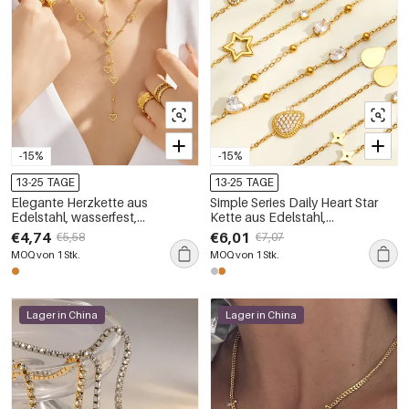
-15%
-15%
13-25 TAGE
13-25 TAGE
Elegante Herzkette aus
Simple Series Daily Heart Star
Edelstahl, wasserfest,
Kette aus Edelstahl,
goldfarben, schlichte Serie –
wasserdicht, goldfarben,
€4,74
€6,01
€5,58
€7,07
Damenhalskette
Damenhalskette
MOQ von 1 Stk.
MOQ von 1 Stk.
Lager in China
Lager in China