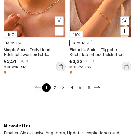
-15%
-15%
13-25 TAGE
13-25 TAGE
Simple Series Daily Heart
Einfache Serie – Tägliche
Edelstahl wasserdicht
Buchstabenherz-Halsketten-
goldfarbene Zirkonia-
Sets aus Edelstahl, wasserdicht,
€3,51
€3,22
€4,13
€3,79
Damenketten
goldfarben, für Damen
MOQ von 1 Stk.
MOQ von 1 Stk.
1
2
3
4
5
6
Newsletter
Erhalten Sie exklusive Angebote, Updates, Inspirationen und