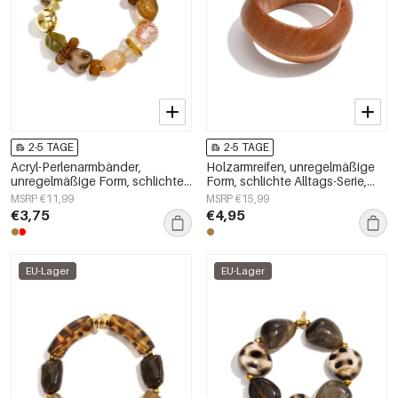
2-5 TAGE
2-5 TAGE
Acryl-Perlenarmbänder,
Holzarmreifen, unregelmäßige
unregelmäßige Form, schlichte
Form, schlichte Alltags-Serie,
Alltagsserie, Damenschmuck
Damenschmuck
MSRP €11,99
MSRP €15,99
€3,75
€4,95
EU-Lager
EU-Lager