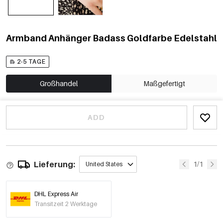
Armband Anhänger Badass Goldfarbe Edelstahl
2-5 TAGE
Großhandel
Maßgefertigt
ADD
Lieferung:
1/1
United States
DHL Express Air
Transitzeit 2 Werktage