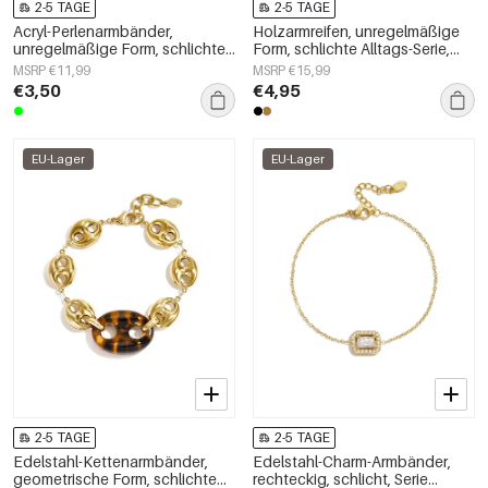
2-5 TAGE
2-5 TAGE
Acryl-Perlenarmbänder,
Holzarmreifen, unregelmäßige
unregelmäßige Form, schlichte
Form, schlichte Alltags-Serie,
Alltagsserie, Damenschmuck
Damenschmuck
MSRP €11,99
MSRP €15,99
€3,50
€4,95
EU-Lager
EU-Lager
2-5 TAGE
2-5 TAGE
Edelstahl-Kettenarmbänder,
Edelstahl-Charm-Armbänder,
geometrische Form, schlichte
rechteckig, schlicht, Serie