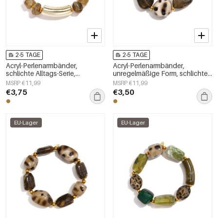
2-5 TAGE
2-5 TAGE
Acryl-Perlenarmbänder,
Acryl-Perlenarmbänder,
schlichte Alltags-Serie,
unregelmäßige Form, schlichte
Damenschmuck
Alltagsserie, Damenschmuck
MSRP €11,99
MSRP €11,99
€3,75
€3,50
EU-Lager
EU-Lager