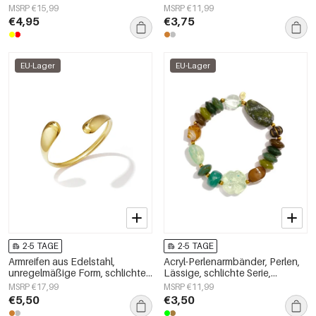
Alltagsserie, Damenschmuck
„Damenschmuck“
MSRP €15,99
MSRP €11,99
€4,95
€3,75
EU-Lager
EU-Lager
2-5 TAGE
2-5 TAGE
Armreifen aus Edelstahl,
Acryl-Perlenarmbänder, Perlen,
unregelmäßige Form, schlichte
Lässige, schlichte Serie,
Alltagsserie, Damenschmuck
Damenschmuck
MSRP €17,99
MSRP €11,99
€5,50
€3,50