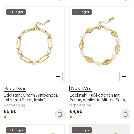
EU-Lager
EU-Lager
2-5 TAGE
2-5 TAGE
Edelstahl-Charm-Armbänder,
Edelstahl-Fußkettchen mit
schlichte Serie „Kreis“,
Perlen, schlichte Alltags-Serie,
Damenschmuck
Damenschmuck
MSRP €19,99
MSRP €15,99
€5,95
€4,95
EU-Lager
EU-Lager