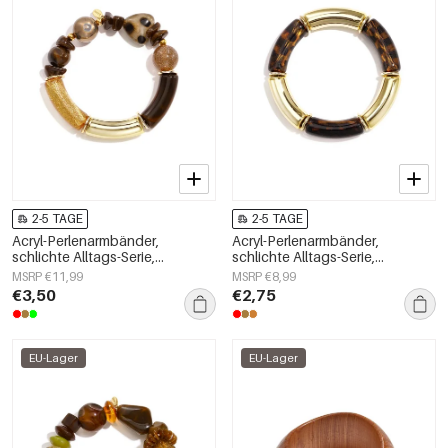
2-5 TAGE
2-5 TAGE
Acryl-Perlenarmbänder,
Acryl-Perlenarmbänder,
schlichte Alltags-Serie,
schlichte Alltags-Serie,
Damenschmuck
Damenschmuck
MSRP €11,99
MSRP €8,99
€3,50
€2,75
EU-Lager
EU-Lager