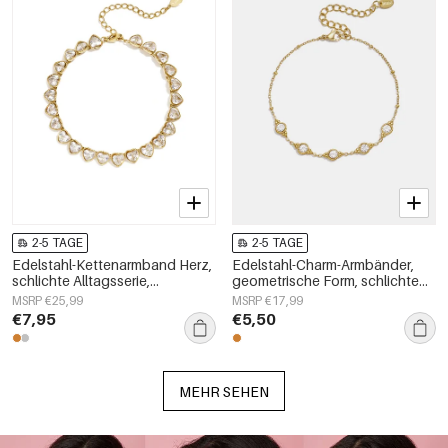
2-5 TAGE
2-5 TAGE
Edelstahl-Kettenarmband Herz,
Edelstahl-Charm-Armbänder,
schlichte Alltagsserie,
geometrische Form, schlichte
Damenschmuck
Alltagsserie, Damenschmuck
MSRP €25,99
MSRP €17,99
€7,95
€5,50
MEHR SEHEN