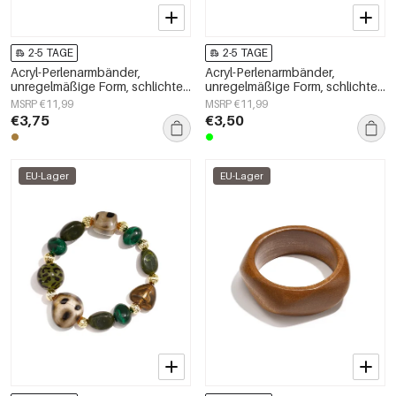
2-5 TAGE
2-5 TAGE
Acryl-Perlenarmbänder,
Acryl-Perlenarmbänder,
unregelmäßige Form, schlichte
unregelmäßige Form, schlichte
Alltagsserie, Damenschmuck
Alltagsserie, Damenschmuck
MSRP €11,99
MSRP €11,99
€3,75
€3,50
EU-Lager
EU-Lager