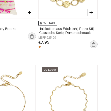
2-5 TAGE
2-5
asy Breeze
Halsketten aus Edelstahl, Retro-Stil,
Ohrrin
Klassische Serie, Damenschmuck
Herzfor
Damen
MSRP €25,99
MSRP €
€7,95
€6,50
EU-Lager