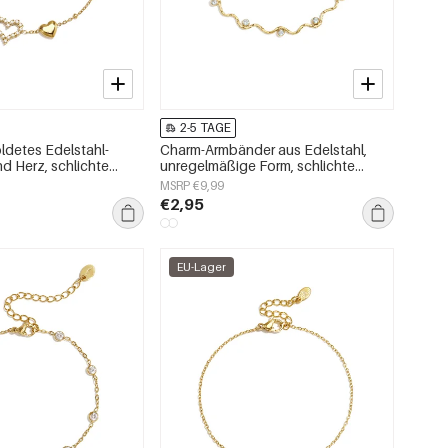
2-5 TAGE
ldetes Edelstahl-
Charm-Armbänder aus Edelstahl,
 Herz, schlichte
unregelmäßige Form, schlichte
, Damenschmuck
Alltagsserie, Damenschmuck
MSRP €9,99
€2,95
EU-Lager