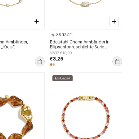
2-5 TAGE
arm-Armbänder,
Edelstahl-Charm-Armbänder in
 „Kreis“,
Ellipsenform, schlichte Serie
ck
„Alltagsschmuck“, Damenschmuck
MSRP €10,99
€3,25
EU-Lager