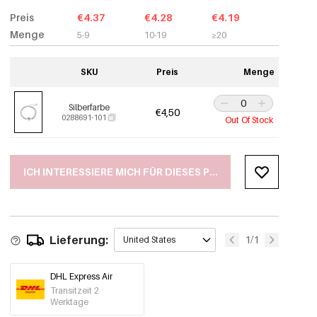
Preis
€4.37
€4.28
€4.19
Menge
5-9
10-19
≥20
SKU
Preis
Menge
Silberfarbe
€4,50
0288691-101
Out Of Stock
ICH INTERESSIERE MICH FÜR DIESES PRODUKT
Lieferung:
1/1
United States
DHL Express Air
Transitzeit 2
Werktage