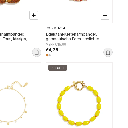
2-5 TAGE
lenarmbänder,
Edelstahl-Kettenarmbänder,
 Form, lässige,
geometrische Form, schlichte
ie, Damenschmuck
Alltagsserie, Damenschmuck
MSRP €15,99
€4,75
EU-Lager