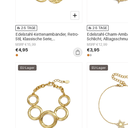
2-5 TAGE
2-5 TAGE
Edelstahl-Kettenarmbänder, Retro-
Edelstahl-Charm-Armbä
Stil, Klassische Serie,
Schlicht, Alltagsschmu
Damenschmuck
Damenschmuck
MSRP €15,99
MSRP €12,99
€4,95
€3,95
EU-Lager
EU-Lager