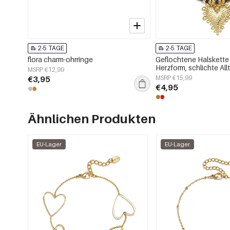
2-5 TAGE
2-5 TAGE
flora charm-ohrringe
Geflochtene Halskette 
Herzform, schlichte All
MSRP €12,99
Damenschmuck
€3,95
MSRP €15,99
€4,95
Ähnlichen Produkten
EU-Lager
EU-Lager