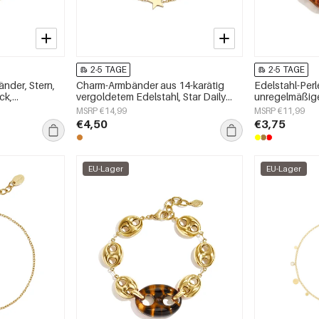
2-5 TAGE
2-5 TAGE
nder, Stern,
Charm-Armbänder aus 14-karätig
Edelstahl-Per
ck,
vergoldetem Edelstahl, Star Daily
unregelmäßige
Simple Serie, Damenschmuck
schlichte Ser
MSRP €14,99
MSRP €11,99
€4,50
€3,75
EU-Lager
EU-Lager