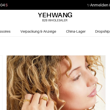
02
S
✨
Anmelden &
B2B WHOLESALER
soires
Verpackung & Anzeige
China-Lager
Dropship