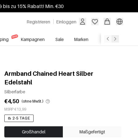
 bis zu 15% Rabatt! Min. €30
Registrieren
Einloggen
ping
Kampagnen
Sale
Marken
Grosshandelsdien
Armband Chained Heart Silber
Edelstahl
Silberfarbe
€4,50
(ohne MwSt.)
MSRP €13,99
2-5 TAGE
Großhandel
Maßgefertigt