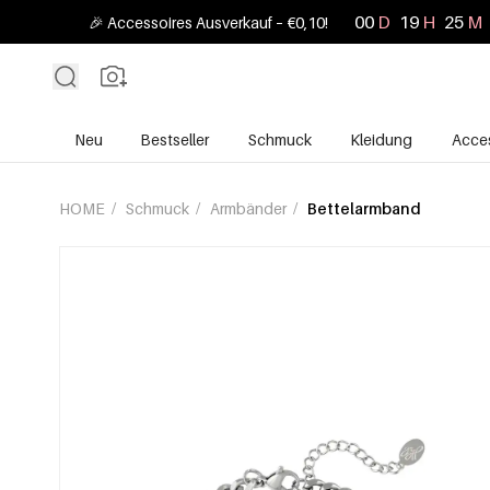
00
D
19
H
25
M
🎉 Accessoires Ausverkauf – €0,10!
Neu
Bestseller
Schmuck
Kleidung
Acces
HOME
/
Schmuck
/
Armbänder
/
Bettelarmband