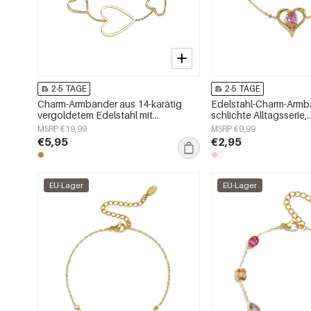
2-5 TAGE
2-5 TAGE
Charm-Armbänder aus 14-karätig
Edelstahl-Charm-Armbä
vergoldetem Edelstahl mit
schlichte Alltagsserie,
Herzmotiv, schlichte Alltags-Serie,
Damenschmuck
MSRP €19,99
MSRP €9,99
Damenschmuck
€5,95
€2,95
EU-Lager
EU-Lager