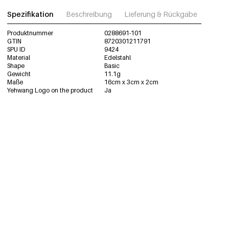
Spezifikation
Beschreibung
Lieferung & Rückgabe
Fotos
Produktnummer
0288691-101
GTIN
8720301211791
SPU ID
9424
Material
Edelstahl
Shape
Basic
Gewicht
11.1g
Maße
16cm x 3cm x 2cm
Yehwang Logo on the product
Ja