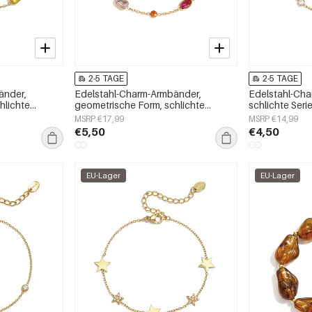
2-5 TAGE
2-5 TAGE
änder,
Edelstahl-Charm-Armbänder,
Edelstahl-Ch
hlichte
geometrische Form, schlichte
schlichte Serie
chmuck
Alltagsserie, Damenschmuck
Damenschmu
MSRP €17,99
MSRP €14,99
€5,50
€4,50
EU-Lager
EU-Lager