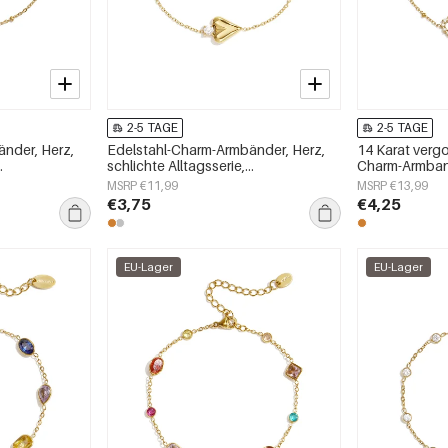
2-5 TAGE
2-5 TAGE
nder, Herz,
Edelstahl-Charm-Armbänder, Herz,
14 Karat vergo
schlichte Alltagsserie,
Charm-Armband
Damenschmuck
Alltagsserie
MSRP €11,99
MSRP €13,99
€3,75
€4,25
EU-Lager
EU-Lager