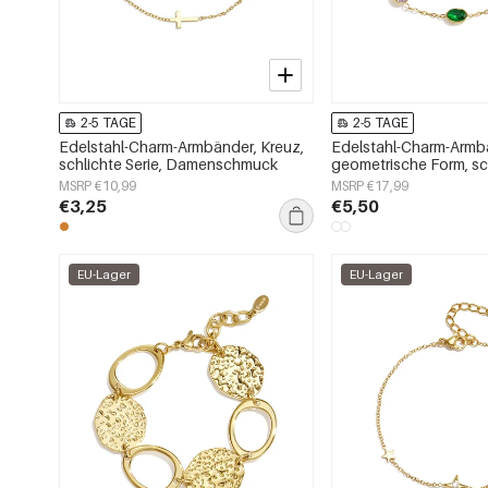
2-5 TAGE
2-5 TAGE
Edelstahl-Charm-Armbänder, Kreuz,
Edelstahl-Charm-Armb
schlichte Serie, Damenschmuck
geometrische Form, sc
Alltagsserie, Damens
MSRP €10,99
MSRP €17,99
€3,25
€5,50
EU-Lager
EU-Lager