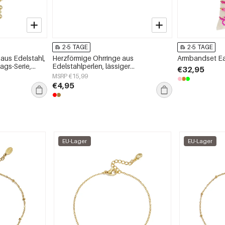
2-5 TAGE
2-5 TAGE
aus Edelstahl,
Herzförmige Ohrringe aus
Armbandset E
tags-Serie,
Edelstahlperlen, lässiger
€32,95
Alltagsschmuck für Damen
MSRP €15,99
€4,95
EU-Lager
EU-Lager