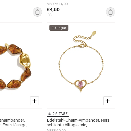
, Damenschmuck
Damenschmuck
MSRP €14,99
€4,50
EU-Lager
2-5 TAGE
lenarmbänder,
Edelstahl-Charm-Armbänder, Herz,
 Form, lässige,
schlichte Alltagsserie,
ie, Damenschmuck
Damenschmuck
MSRP €9,99