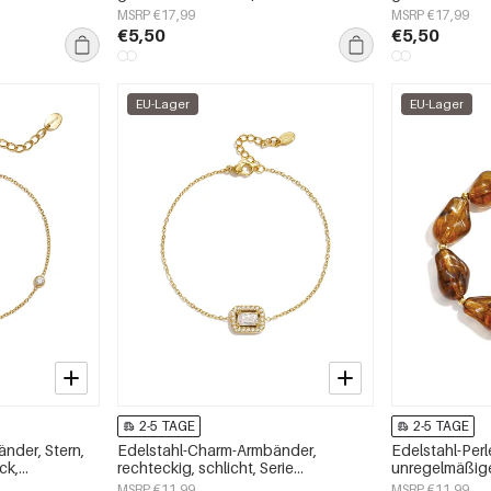
ltags-Serie,
Alltagsserie, Damenschmuck
Alltagsserie
MSRP €17,99
MSRP €17,99
€5,50
€5,50
EU-Lager
EU-Lager
2-5 TAGE
2-5 TAGE
nder, Stern,
Edelstahl-Charm-Armbänder,
Edelstahl-Per
ck,
rechteckig, schlicht, Serie
unregelmäßige
„Damenschmuck“
schlichte Ser
MSRP €11,99
MSRP €11,99