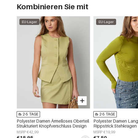
Kombinieren Sie mit
EU-Lager
EU-Lager
2-5 TAGE
2-5 TAGE
Polyester Damen Ärmelloses Oberteil
Polyester Damen Lang
Strukturiert Knopfverschluss Design
Rippstrick Stehkragen
MSRP €42,99
MSRP €19,99
€15,95
€7,50