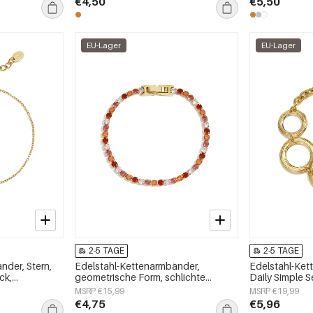
€4,50
€5,50
EU-Lager
EU-Lager
2-5 TAGE
2-5 TAGE
nder, Stern,
Edelstahl-Kettenarmbänder,
Edelstahl-Ket
ck,
geometrische Form, schlichte
Daily Simple 
Alltagsserie, Damenschmuck
MSRP €15,99
MSRP €19,99
€4,75
€5,96