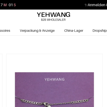
16
M
59
S
✨
Anmelden &
B2B WHOLESALER
soires
Verpackung & Anzeige
China-Lager
Dropship