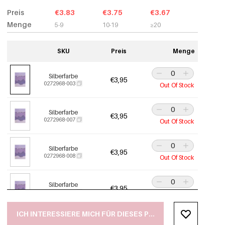
Preis
€3.83
€3.75
€3.67
Menge
5-9
10-19
≥20
SKU
Preis
Menge
Silberfarbe
€3,95
0272968-003
Out Of Stock
Silberfarbe
€3,95
0272968-007
Out Of Stock
Silberfarbe
€3,95
0272968-008
Out Of Stock
Silberfarbe
€3,95
0272968-009
Out Of Stock
ICH INTERESSIERE MICH FÜR DIESES PRODUKT
Silberfarbe
€3,95