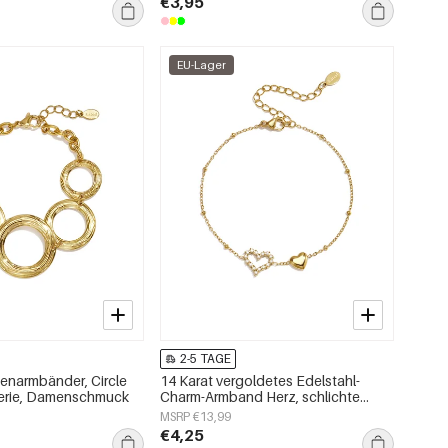
€3,95
EU-Lager
2-5 TAGE
tenarmbänder, Circle
14 Karat vergoldetes Edelstahl-
Serie, Damenschmuck
Charm-Armband Herz, schlichte
Alltagsserie, Damenschmuck
MSRP €13,99
€4,25