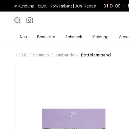
01
D
09
H
🎉 Kleidung– €0,99 | 75% Rabatt | 30% Rabatt
Neu
Bestseller
Schmuck
Kleidung
Acces
HOME
/
Schmuck
/
Armbänder
/
Bettelarmband