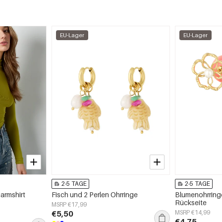
EU-Lager
EU-Lager
2-5 TAGE
2-5 TAGE
armshirt
Fisch und 2 Perlen Ohrringe
Blumenohrringe
Rückseite
MSRP €17,99
€5,50
MSRP €14,99
€4,75