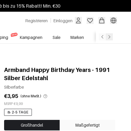
 bis zu 15% Rabatt! Min. €30
Registrieren
Einloggen
ping
Kampagnen
Sale
Marken
Grosshandelsdien
Armband Happy Birthday Years - 1991
Silber Edelstahl
Silberfarbe
€3,95
(ohne MwSt.)
MSRP €9,99
2-5 TAGE
Großhandel
Maßgefertigt