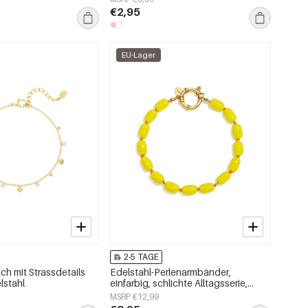
€2,95
EU-Lager
2-5 TAGE
ch mit Strassdetails
Edelstahl-Perlenarmbänder,
lstahl
einfarbig, schlichte Alltagsserie,
Damenschmuck
MSRP €12,99