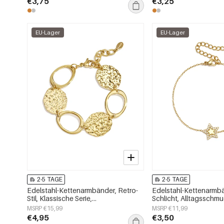
€3,75
€3,25
EU-Lager
EU-Lager
2-5 TAGE
2-5 TAGE
Edelstahl-Kettenarmbänder, Retro-
Edelstahl-Kettenarmbä
Stil, Klassische Serie,
Schlicht, Alltagsschmu
Damenschmuck
Damenschmuck
MSRP €15,99
MSRP €11,99
€4,95
€3,50