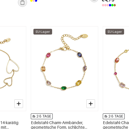
EU-Lager
EU-Lager
2-5 TAGE
2-5 TAGE
14-karätig
Edelstahl-Charm-Armbänder,
Edelstahl-Ch
 mit
geometrische Form, schlichte
geometrische 