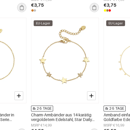
€3,75
€3,75
EU-Lager
EU-Lager
2-5 TAGE
2-5 TAGE
änder in
Charm-Armbänder aus 14-karätig
Armband einfa
 Serie
vergoldetem Edelstahl, Star Daily
Goldfarbe Ede
amenschmuck
Simple Serie, Damenschmuck
MSRP €14,99
MSRP €16,99