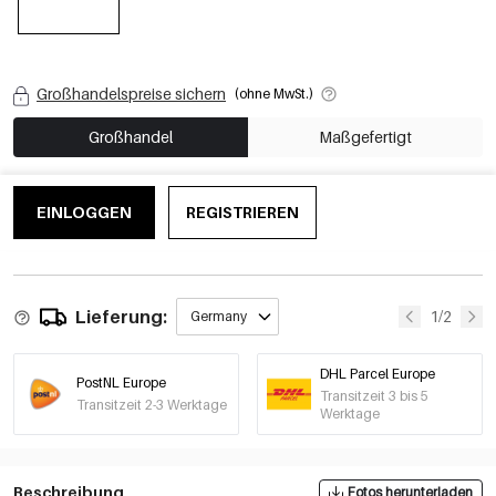
Großhandelspreise sichern
(ohne MwSt.)
Großhandel
Maßgefertigt
EINLOGGEN
REGISTRIEREN
Lieferung:
1/2
Germany
DHL Parcel Europe
PostNL Europe
Transitzeit 3 bis 5
Transitzeit 2-3 Werktage
Werktage
Beschreibung
Fotos herunterladen