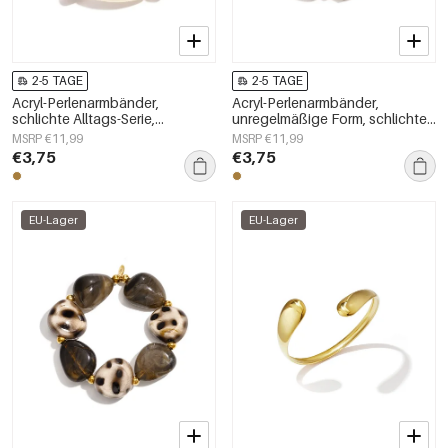
2-5 TAGE
2-5 TAGE
Acryl-Perlenarmbänder,
Acryl-Perlenarmbänder,
schlichte Alltags-Serie,
unregelmäßige Form, schlichte
Damenschmuck
Alltagsserie, Damenschmuck
MSRP €11,99
MSRP €11,99
€3,75
€3,75
EU-Lager
EU-Lager