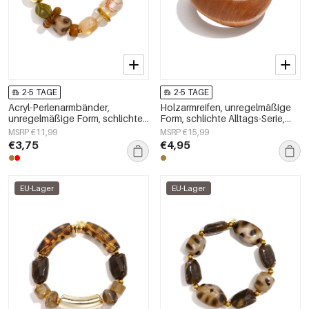
2-5 TAGE
2-5 TAGE
Acryl-Perlenarmbänder,
Holzarmreifen, unregelmäßige
unregelmäßige Form, schlichte
Form, schlichte Alltags-Serie,
Alltagsserie, Damenschmuck
Damenschmuck
MSRP €11,99
MSRP €15,99
€3,75
€4,95
EU-Lager
EU-Lager