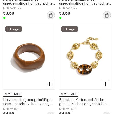
unregelmäßige Form, schlichte
unregelmäßige Form, schlichte
Alltagsserie, Damenschmuck
Alltagsserie, Damenschmuck
MSRP €11,99
MSRP €11,99
€3,50
€3,50
EU-Lager
EU-Lager
2-5 TAGE
2-5 TAGE
Holzarmreifen, unregelmäßige
Edelstahl-Kettenarmbänder,
Form, schlichte Alltags-Serie,
geometrische Form, schlichte
Damenschmuck
Alltagsserie, Damenschmuck
MSRP €15,99
MSRP €15,99
€4,95
€4,95