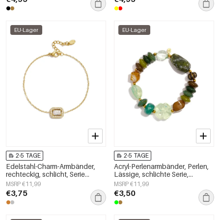
EU-Lager
EU-Lager
2-5 TAGE
2-5 TAGE
Edelstahl-Charm-Armbänder,
Acryl-Perlenarmbänder, Perlen,
rechteckig, schlicht, Serie
Lässige, schlichte Serie,
„Damenschmuck“
Damenschmuck
MSRP €11,99
MSRP €11,99
€3,75
€3,50