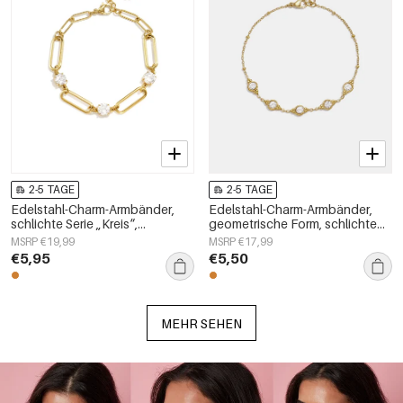
2-5 TAGE
2-5 TAGE
Edelstahl-Charm-Armbänder,
Edelstahl-Charm-Armbänder,
schlichte Serie „Kreis“,
geometrische Form, schlichte
Damenschmuck
Alltagsserie, Damenschmuck
MSRP €19,99
MSRP €17,99
€5,95
€5,50
MEHR SEHEN