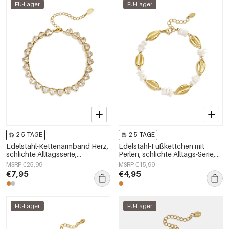
EU-Lager
EU-Lager
2-5 TAGE
2-5 TAGE
Edelstahl-Kettenarmband Herz,
Edelstahl-Fußkettchen mit
schlichte Alltagsserie,
Perlen, schlichte Alltags-Serie,
Damenschmuck
Damenschmuck
MSRP €25,99
MSRP €15,99
€7,95
€4,95
EU-Lager
EU-Lager