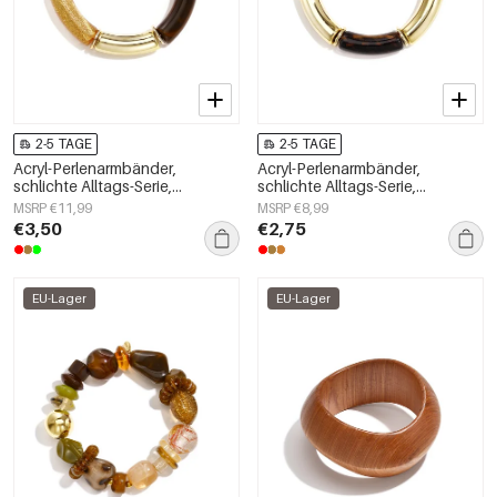
2-5 TAGE
2-5 TAGE
Acryl-Perlenarmbänder,
Acryl-Perlenarmbänder,
schlichte Alltags-Serie,
schlichte Alltags-Serie,
Damenschmuck
Damenschmuck
MSRP €11,99
MSRP €8,99
€3,50
€2,75
EU-Lager
EU-Lager