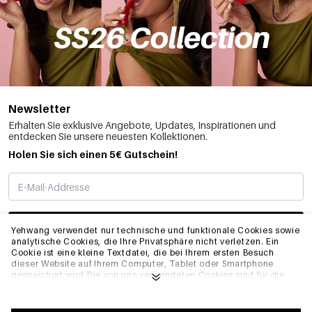
Newsletter
Erhalten Sie exklusive Angebote, Updates, Inspirationen und
entdecken Sie unsere neuesten Kollektionen.
Holen Sie sich einen 5€ Gutschein!
ABONNIEREN
Yehwang verwendet nur technische und funktionale Cookies sowie
analytische Cookies, die Ihre Privatsphäre nicht verletzen. Ein
Cookie ist eine kleine Textdatei, die bei Ihrem ersten Besuch
dieser Website auf Ihrem Computer, Tablet oder Smartphone
INFO
gespeichert wird.Die von uns verwendeten Cookies sind für die
technische Funktionalität der Website und Ihre
Benutzerfreundlichkeit notwendig. Sie ermöglichen es der
Website, ordnungsgemäß zu funktionieren und z.B. Ihre