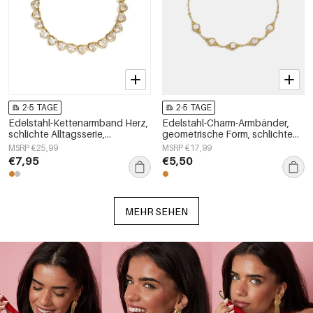
2-5 TAGE
2-5 TAGE
Edelstahl-Kettenarmband Herz,
Edelstahl-Charm-Armbänder,
schlichte Alltagsserie,
geometrische Form, schlichte
Damenschmuck
Alltagsserie, Damenschmuck
MSRP €25,99
MSRP €17,99
€7,95
€5,50
MEHR SEHEN