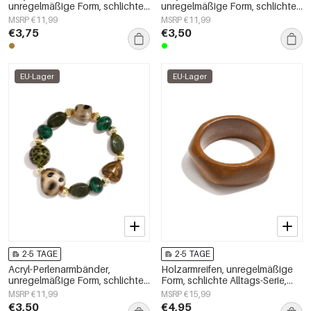
unregelmäßige Form, schlichte
unregelmäßige Form, schlichte
Alltagsserie, Damenschmuck
Alltagsserie, Damenschmuck
MSRP €11,99
MSRP €11,99
€3,75
€3,50
EU-Lager
EU-Lager
2-5 TAGE
2-5 TAGE
Acryl-Perlenarmbänder,
Holzarmreifen, unregelmäßige
unregelmäßige Form, schlichte
Form, schlichte Alltags-Serie,
Alltagsserie, Damenschmuck
Damenschmuck
MSRP €11,99
MSRP €15,99
€3,50
€4,95