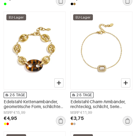
EU-Lager
EU-Lager
2-5 TAGE
2-5 TAGE
Edelstahl-Kettenarmbänder,
Edelstahl-Charm-Armbänder,
geometrische Form, schlichte
rechteckig, schlicht, Serie
Alltagsserie, Damenschmuck
„Damenschmuck“
MSRP €15,99
MSRP €11,99
€4,95
€3,75