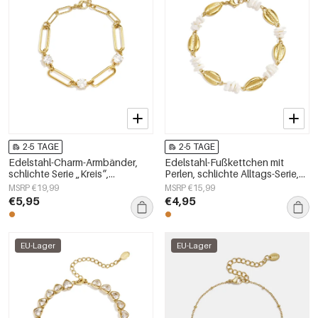
2-5 TAGE
2-5 TAGE
Edelstahl-Charm-Armbänder,
Edelstahl-Fußkettchen mit
schlichte Serie „Kreis“,
Perlen, schlichte Alltags-Serie,
Damenschmuck
Damenschmuck
MSRP €19,99
MSRP €15,99
€5,95
€4,95
EU-Lager
EU-Lager