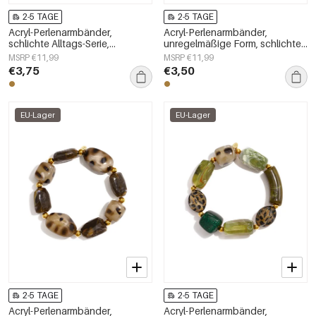
2-5 TAGE
2-5 TAGE
Acryl-Perlenarmbänder,
Acryl-Perlenarmbänder,
schlichte Alltags-Serie,
unregelmäßige Form, schlichte
Damenschmuck
Alltagsserie, Damenschmuck
MSRP €11,99
MSRP €11,99
€3,75
€3,50
EU-Lager
EU-Lager
2-5 TAGE
2-5 TAGE
Acryl-Perlenarmbänder,
Acryl-Perlenarmbänder,