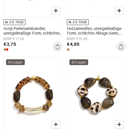
2-5 TAGE
2-5 TAGE
Acryl-Perlenarmbänder,
Holzarmreifen, unregelmäßige
unregelmäßige Form, schlichte
Form, schlichte Alltags-Serie,
Alltagsserie, Damenschmuck
Damenschmuck
MSRP €11,99
MSRP €15,99
€3,75
€4,95
EU-Lager
EU-Lager