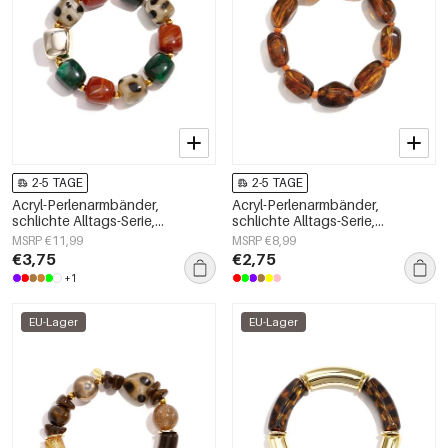
2-5 TAGE
2-5 TAGE
Acryl-Perlenarmbänder,
Acryl-Perlenarmbänder,
schlichte Alltags-Serie,
schlichte Alltags-Serie,
Damenschmuck
Damenschmuck
MSRP €11,99
MSRP €8,99
€3,75
€2,75
+1
EU-Lager
EU-Lager