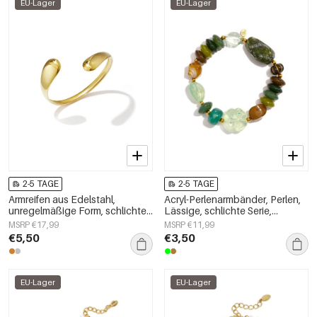
EU-Lager
EU-Lager
2-5 TAGE
2-5 TAGE
Armreifen aus Edelstahl,
Acryl-Perlenarmbänder, Perlen,
unregelmäßige Form, schlichte
Lässige, schlichte Serie,
Alltagsserie, Damenschmuck
Damenschmuck
MSRP €17,99
MSRP €11,99
€5,50
€3,50
EU-Lager
EU-Lager