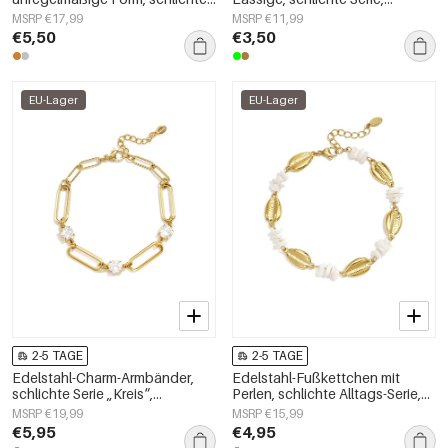
Alltagsserie, Damenschmuck
Damenschmuck
MSRP €17,99
MSRP €11,99
€5,50
€3,50
EU-Lager
EU-Lager
2-5 TAGE
2-5 TAGE
Edelstahl-Charm-Armbänder,
Edelstahl-Fußkettchen mit
schlichte Serie „Kreis“,
Perlen, schlichte Alltags-Serie,
Damenschmuck
Damenschmuck
MSRP €19,99
MSRP €15,99
€5,95
€4,95