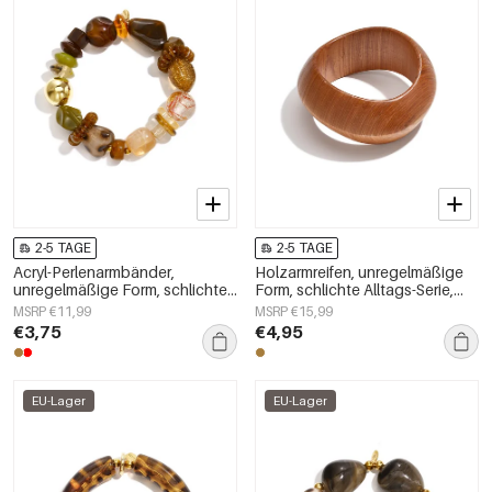
2-5 TAGE
2-5 TAGE
Acryl-Perlenarmbänder,
Holzarmreifen, unregelmäßige
unregelmäßige Form, schlichte
Form, schlichte Alltags-Serie,
Alltagsserie, Damenschmuck
Damenschmuck
MSRP €11,99
MSRP €15,99
€3,75
€4,95
EU-Lager
EU-Lager