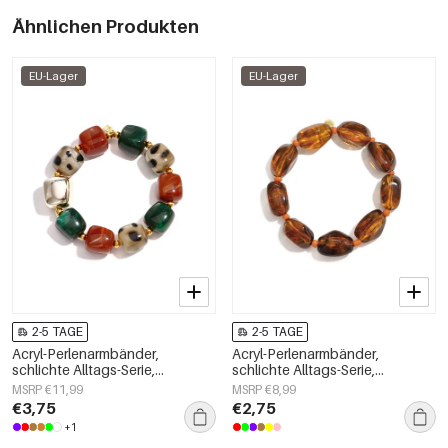
Ähnlichen Produkten
EU-Lager
EU-Lager
2-5 TAGE
2-5 TAGE
Acryl-Perlenarmbänder,
Acryl-Perlenarmbänder,
schlichte Alltags-Serie,
schlichte Alltags-Serie,
Damenschmuck
Damenschmuck
MSRP €11,99
MSRP €8,99
€3,75
€2,75
+1