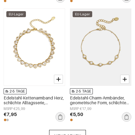
EU-Lager
EU-Lager
2-5 TAGE
2-5 TAGE
Edelstahl-Kettenarmband Herz,
Edelstahl-Charm-Armbänder,
schlichte Alltagsserie,
geometrische Form, schlichte
Damenschmuck
Alltagsserie, Damenschmuck
MSRP €25,99
MSRP €17,99
€7,95
€5,50