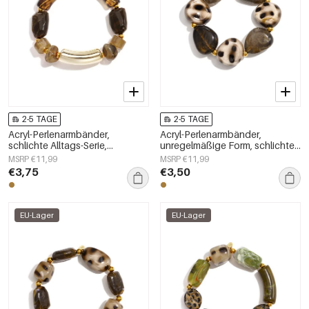
2-5 TAGE
2-5 TAGE
Acryl-Perlenarmbänder,
Acryl-Perlenarmbänder,
schlichte Alltags-Serie,
unregelmäßige Form, schlichte
Damenschmuck
Alltagsserie, Damenschmuck
MSRP €11,99
MSRP €11,99
€3,75
€3,50
EU-Lager
EU-Lager