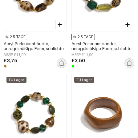
2-5 TAGE
2-5 TAGE
Acryl-Perlenarmbänder,
Acryl-Perlenarmbänder,
unregelmäßige Form, schlichte
unregelmäßige Form, schlichte
Alltagsserie, Damenschmuck
Alltagsserie, Damenschmuck
MSRP €11,99
MSRP €11,99
€3,75
€3,50
EU-Lager
EU-Lager