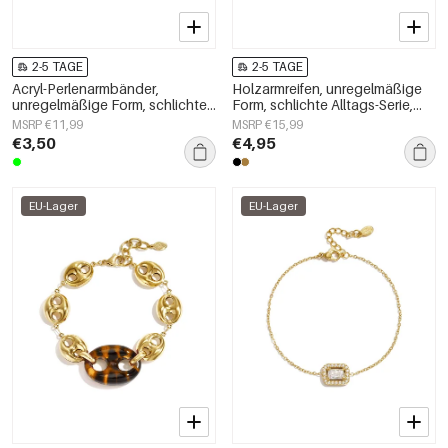
2-5 TAGE
2-5 TAGE
Acryl-Perlenarmbänder,
Holzarmreifen, unregelmäßige
unregelmäßige Form, schlichte
Form, schlichte Alltags-Serie,
Alltagsserie, Damenschmuck
Damenschmuck
MSRP €11,99
MSRP €15,99
€3,50
€4,95
EU-Lager
EU-Lager