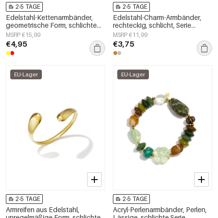
2-5 TAGE
2-5 TAGE
Edelstahl-Kettenarmbänder,
Edelstahl-Charm-Armbänder,
geometrische Form, schlichte
rechteckig, schlicht, Serie
Alltagsserie, Damenschmuck
„Damenschmuck“
MSRP €15,99
MSRP €11,99
€4,95
€3,75
EU-Lager
EU-Lager
2-5 TAGE
2-5 TAGE
Armreifen aus Edelstahl,
Acryl-Perlenarmbänder, Perlen,
unregelmäßige Form, schlichte
Lässige, schlichte Serie,