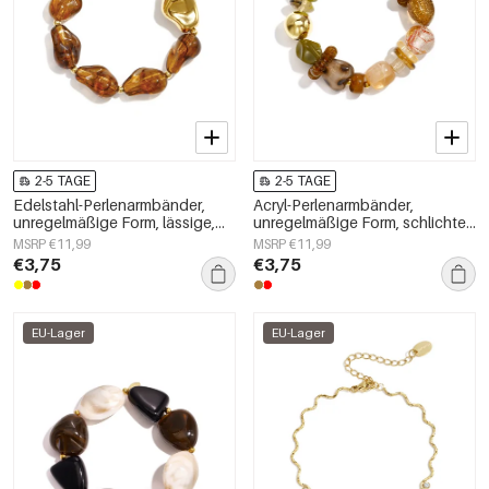
2-5 TAGE
2-5 TAGE
Edelstahl-Perlenarmbänder,
Acryl-Perlenarmbänder,
unregelmäßige Form, lässige,
unregelmäßige Form, schlichte
schlichte Serie, Damenschmuck
Alltagsserie, Damenschmuck
MSRP €11,99
MSRP €11,99
€3,75
€3,75
EU-Lager
EU-Lager