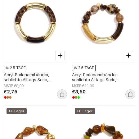
2-5 TAGE
2-5 TAGE
Acryl-Perlenarmbänder,
Acryl-Perlenarmbänder,
schlichte Alltags-Serie,
schlichte Alltags-Serie,
Damenschmuck
Damenschmuck
MSRP €8,99
MSRP €11,99
€2,75
€3,50
EU-Lager
EU-Lager