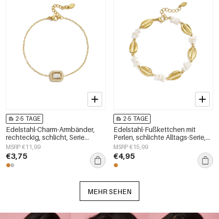
2-5 TAGE
2-5 TAGE
Edelstahl-Charm-Armbänder,
Edelstahl-Fußkettchen mit
rechteckig, schlicht, Serie
Perlen, schlichte Alltags-Serie,
„Damenschmuck“
Damenschmuck
MSRP €11,99
MSRP €15,99
€3,75
€4,95
MEHR SEHEN