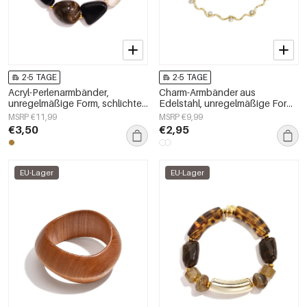
2-5 TAGE
2-5 TAGE
Acryl-Perlenarmbänder,
Charm-Armbänder aus
unregelmäßige Form, schlichte
Edelstahl, unregelmäßige Form,
Alltagsserie, Damenschmuck
schlichte Alltagsserie,
MSRP €11,99
MSRP €9,99
Damenschmuck
€3,50
€2,95
EU-Lager
EU-Lager