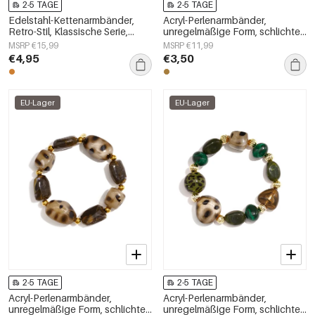
2-5 TAGE
2-5 TAGE
Edelstahl-Kettenarmbänder,
Acryl-Perlenarmbänder,
Retro-Stil, Klassische Serie,
unregelmäßige Form, schlichte
Damenschmuck
Alltagsserie, Damenschmuck
MSRP €15,99
MSRP €11,99
€4,95
€3,50
EU-Lager
EU-Lager
2-5 TAGE
2-5 TAGE
Acryl-Perlenarmbänder,
Acryl-Perlenarmbänder,
unregelmäßige Form, schlichte
unregelmäßige Form, schlichte