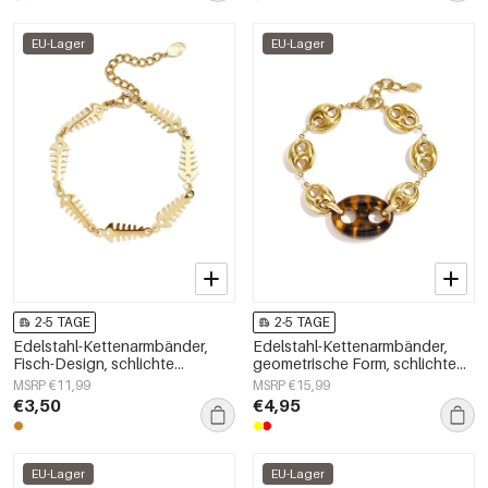
EU-Lager
EU-Lager
2-5 TAGE
2-5 TAGE
Edelstahl-Kettenarmbänder,
Edelstahl-Kettenarmbänder,
Fisch-Design, schlichte
geometrische Form, schlichte
Alltagsserie, Damenschmuck
Alltagsserie, Damenschmuck
MSRP €11,99
MSRP €15,99
€3,50
€4,95
EU-Lager
EU-Lager