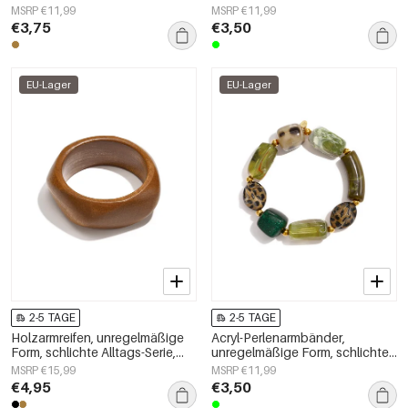
Alltagsserie, Damenschmuck
Alltagsserie, Damenschmuck
MSRP €11,99
MSRP €11,99
€3,75
€3,50
EU-Lager
EU-Lager
2-5 TAGE
2-5 TAGE
Holzarmreifen, unregelmäßige
Acryl-Perlenarmbänder,
Form, schlichte Alltags-Serie,
unregelmäßige Form, schlichte
Damenschmuck
Alltagsserie, Damenschmuck
MSRP €15,99
MSRP €11,99
€4,95
€3,50