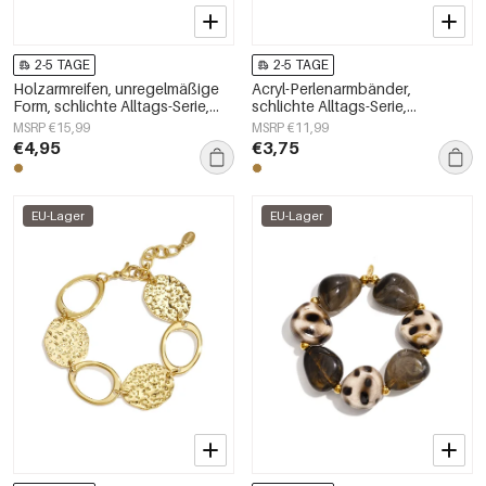
2-5 TAGE
2-5 TAGE
Holzarmreifen, unregelmäßige
Acryl-Perlenarmbänder,
Form, schlichte Alltags-Serie,
schlichte Alltags-Serie,
Damenschmuck
Damenschmuck
MSRP €15,99
MSRP €11,99
€4,95
€3,75
EU-Lager
EU-Lager