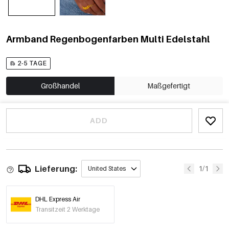
Armband Regenbogenfarben Multi Edelstahl
2-5 TAGE
Großhandel
Maßgefertigt
ADD
Lieferung:
1/1
United States
DHL Express Air
Transitzeit 2 Werktage