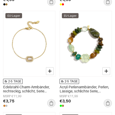
EU-Lager
EU-Lager
2-5 TAGE
2-5 TAGE
Edelstahl-Charm-Armbänder,
Acryl-Perlenarmbänder, Perlen,
rechteckig, schlicht, Serie
Lässige, schlichte Serie,
„Damenschmuck“
Damenschmuck
MSRP €11,99
MSRP €11,99
€3,75
€3,50