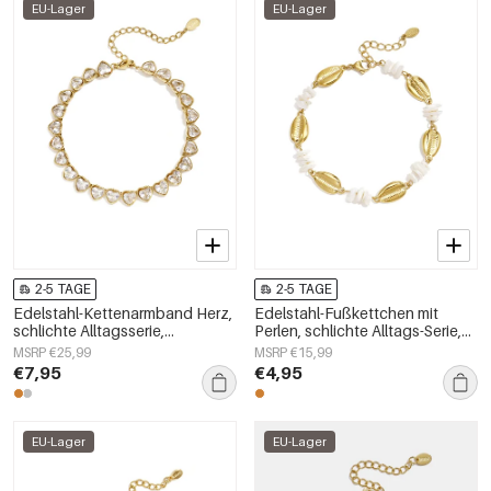
EU-Lager
EU-Lager
2-5 TAGE
2-5 TAGE
Edelstahl-Kettenarmband Herz,
Edelstahl-Fußkettchen mit
schlichte Alltagsserie,
Perlen, schlichte Alltags-Serie,
Damenschmuck
Damenschmuck
MSRP €25,99
MSRP €15,99
€7,95
€4,95
EU-Lager
EU-Lager