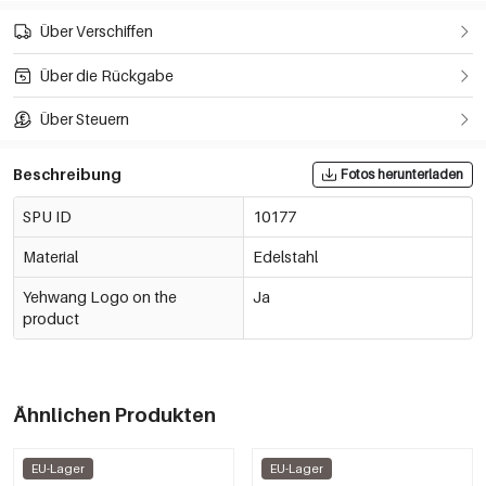
Über Verschiffen
Über die Rückgabe
Über Steuern
Beschreibung
Fotos herunterladen
SPU ID
10177
Material
Edelstahl
Yehwang Logo on the
Ja
product
Ähnlichen Produkten
EU-Lager
EU-Lager