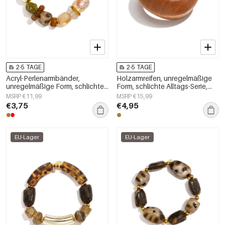
2-5 TAGE
2-5 TAGE
Acryl-Perlenarmbänder,
Holzarmreifen, unregelmäßige
unregelmäßige Form, schlichte
Form, schlichte Alltags-Serie,
Alltagsserie, Damenschmuck
Damenschmuck
MSRP €11,99
MSRP €15,99
€3,75
€4,95
EU-Lager
EU-Lager