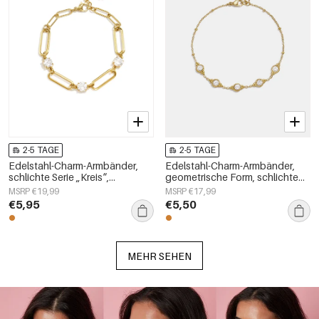
2-5 TAGE
2-5 TAGE
Edelstahl-Charm-Armbänder,
Edelstahl-Charm-Armbänder,
schlichte Serie „Kreis“,
geometrische Form, schlichte
Damenschmuck
Alltagsserie, Damenschmuck
MSRP €19,99
MSRP €17,99
€5,95
€5,50
MEHR SEHEN