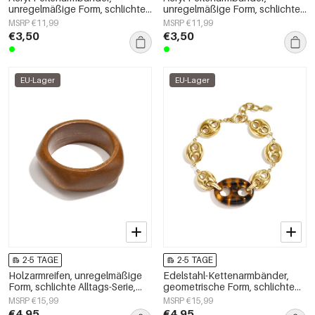
unregelmäßige Form, schlichte
unregelmäßige Form, schlichte
Alltagsserie, Damenschmuck
Alltagsserie, Damenschmuck
MSRP €11,99
MSRP €11,99
€3,50
€3,50
EU-Lager
EU-Lager
2-5 TAGE
2-5 TAGE
Holzarmreifen, unregelmäßige
Edelstahl-Kettenarmbänder,
Form, schlichte Alltags-Serie,
geometrische Form, schlichte
Damenschmuck
Alltagsserie, Damenschmuck
MSRP €15,99
MSRP €15,99
€4,95
€4,95