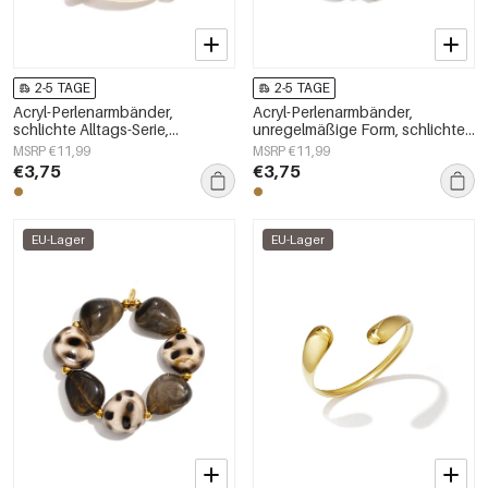
2-5 TAGE
2-5 TAGE
Acryl-Perlenarmbänder,
Acryl-Perlenarmbänder,
schlichte Alltags-Serie,
unregelmäßige Form, schlichte
Damenschmuck
Alltagsserie, Damenschmuck
MSRP €11,99
MSRP €11,99
€3,75
€3,75
EU-Lager
EU-Lager