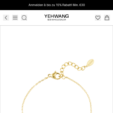
Anmelden & bis zu 15% Rabatt! Min. €30
B2B WHOLESALER