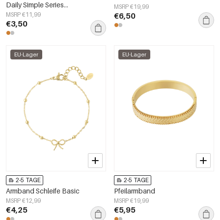
Daily Simple Series
MSRP €19,99
Damenschmuck
MSRP €11,99
€6,50
€3,50
EU-Lager
EU-Lager
2-5 TAGE
2-5 TAGE
Armband Schleife Basic
Pfeilarmband
MSRP €12,99
MSRP €19,99
€4,25
€5,95