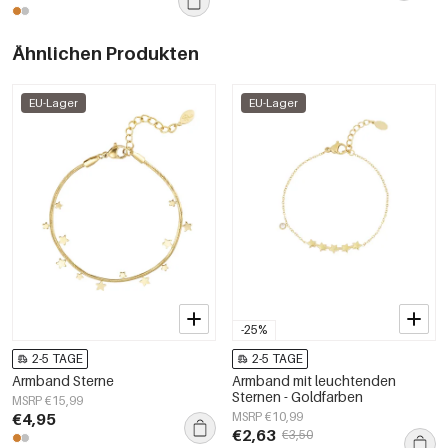
Ähnlichen Produkten
EU-Lager
EU-Lager
-25%
2-5 TAGE
2-5 TAGE
Armband Sterne
Armband mit leuchtenden
Sternen - Goldfarben
MSRP €15,99
€4,95
MSRP €10,99
€2,63
€3,50