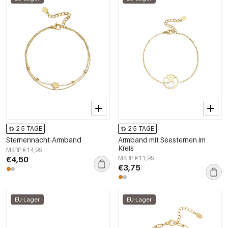
2-5 TAGE
2-5 TAGE
Sternennacht-Armband
Armband mit Seesternen im
Kreis
MSRP €14,99
€4,50
MSRP €11,99
€3,75
EU-Lager
EU-Lager