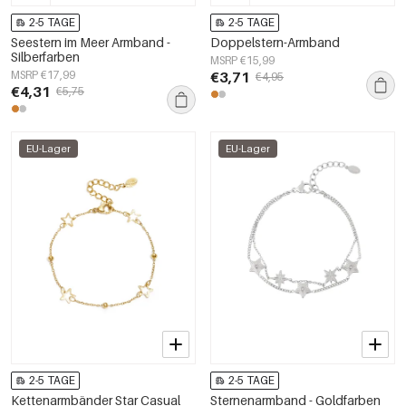
2-5 TAGE
2-5 TAGE
Seestern im Meer Armband -
Doppelstern-Armband
Silberfarben
MSRP €15,99
MSRP €17,99
€3,71
€4,95
€4,31
€5,75
EU-Lager
EU-Lager
2-5 TAGE
2-5 TAGE
Kettenarmbänder Star Casual
Sternenarmband - Goldfarben