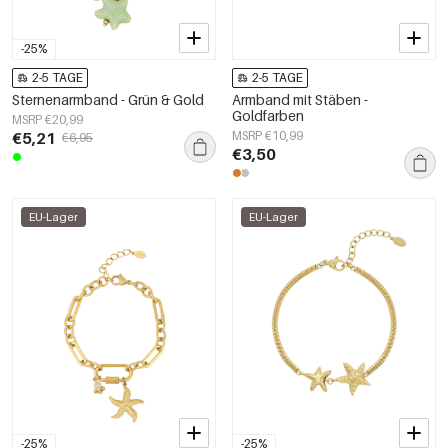
-25%
2-5 TAGE
2-5 TAGE
Sternenarmband - Grün & Gold
Armband mit Stäben -
Goldfarben
MSRP €20,99
€5,21
MSRP €10,99
€6,95
€3,50
EU-Lager
EU-Lager
-25%
-25%