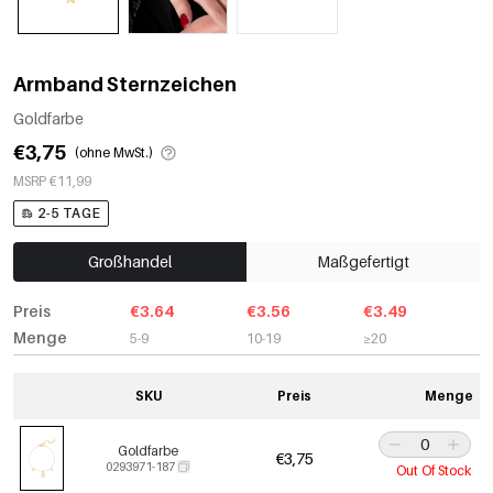
Armband Sternzeichen
Goldfarbe
€3,75
(ohne MwSt.)
MSRP €11,99
2-5 TAGE
Großhandel
Maßgefertigt
Preis
€3.64
€3.56
€3.49
Menge
5-9
10-19
≥20
SKU
Preis
Menge
Goldfarbe
€3,75
0293971-187
Out Of Stock