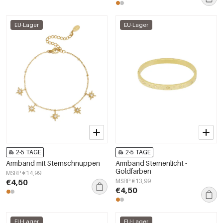
EU-Lager
EU-Lager
2-5 TAGE
2-5 TAGE
Armband mit Sternschnuppen
Armband Sternenlicht -
Goldfarben
MSRP €14,99
€4,50
MSRP €13,99
€4,50
EU-Lager
EU-Lager