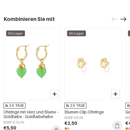
Kombinieren Sie mit
EU-Lager
EU-Lager
2-5 TAGE
2-5 TAGE
Ohrringe mit Herz und Blume –
Blumen-Clip-Ohrringe
Ge
Goldfarbe - Goldfarbefarbe
MSRP €8,99
MS
MSRP €16,99
€2,50
€
€5,50