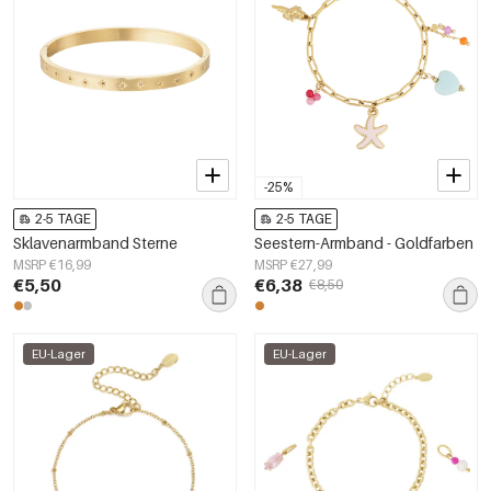
-25%
2-5 TAGE
2-5 TAGE
Sklavenarmband Sterne
Seestern-Armband - Goldfarben
MSRP €16,99
MSRP €27,99
€5,50
€6,38
€8,50
EU-Lager
EU-Lager