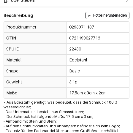
Über Steuern
Beschreibung
Fotos herunterladen
Produktnummer
0293971-187
GTIN
8721199027716
SPU ID
22430
Material
Edelstahl
Shape
Basic
Gewicht
3.1g
Maße
17.5cm x 3cm x 2cm
– Aus Edelstahl gefertigt, was bedeutet, dass der Schmuck 100 %
wasserdicht ist;
- Das Untermaterial besteht aus Strasssteinen;
– Der Schmuck hat folgende Maße: 17,5 cm x 3 cm;
- Armband mit Stein und Stern;
- Auf den Schmuckkarten und Anhängern befindet sich kein Logo;
- Exklusiv für den Fachhandel über unseren Großhändler erhältlich.