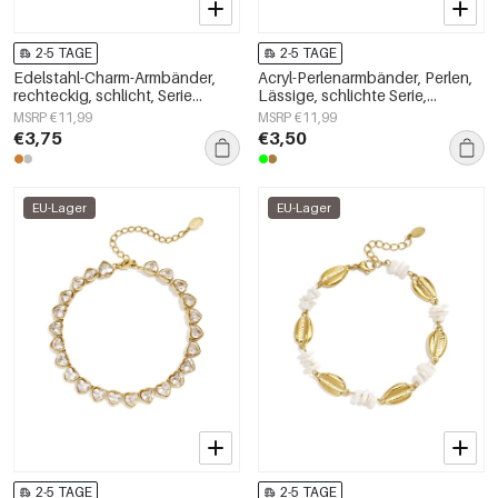
2-5 TAGE
2-5 TAGE
Edelstahl-Charm-Armbänder,
Acryl-Perlenarmbänder, Perlen,
rechteckig, schlicht, Serie
Lässige, schlichte Serie,
„Damenschmuck“
Damenschmuck
MSRP €11,99
MSRP €11,99
€3,75
€3,50
EU-Lager
EU-Lager
2-5 TAGE
2-5 TAGE