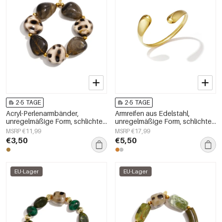
2-5 TAGE
2-5 TAGE
Acryl-Perlenarmbänder,
Armreifen aus Edelstahl,
unregelmäßige Form, schlichte
unregelmäßige Form, schlichte
Alltagsserie, Damenschmuck
Alltagsserie, Damenschmuck
MSRP €11,99
MSRP €17,99
€3,50
€5,50
EU-Lager
EU-Lager