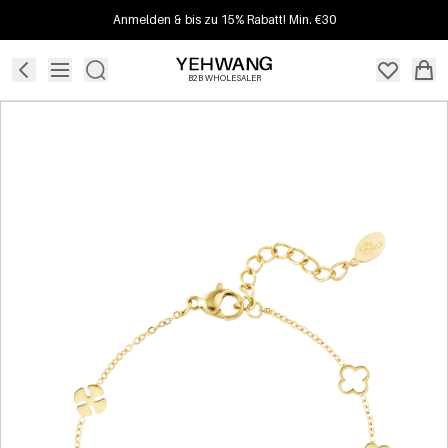
Anmelden & bis zu 15% Rabatt! Min. €30
B2B WHOLESALER