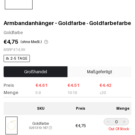
Armbandanhänger – Goldfarbe - Goldfarbefarbe
Goldfarbe
€4,75
(ohne MwSt.)
MSRP €14,99
2-5 TAGE
Großhandel
Maßgefertigt
Preis
€4.61
€4.51
€4.42
Menge
5-9
10-19
≥20
SKU
Preis
Menge
Goldfarbe
€4,75
0291310-187
Out Of Stock