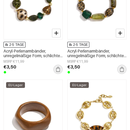
2-5 TAGE
2-5 TAGE
Acryl-Perlenarmbänder,
Acryl-Perlenarmbänder,
unregelmäßige Form, schlichte
unregelmäßige Form, schlichte
Alltagsserie, Damenschmuck
Alltagsserie, Damenschmuck
MSRP €11,99
MSRP €11,99
€3,50
€3,50
EU-Lager
EU-Lager