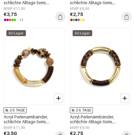
schlichte Alltags-Serie,
schlichte Alltags-Serie,
Damenschmuck
Damenschmuck
MSRP €11,99
MSRP €8,99
€3,75
€2,75
+1
EU-Lager
EU-Lager
2-5 TAGE
2-5 TAGE
Acryl-Perlenarmbänder,
Acryl-Perlenarmbänder,
schlichte Alltags-Serie,
schlichte Alltags-Serie,
Damenschmuck
Damenschmuck
MSRP €11,99
MSRP €8,99
€3,50
€2,75