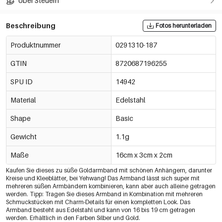
Über Steuern
Beschreibung
Fotos herunterladen
Produktnummer
0291310-187
GTIN
8720687196255
SPU ID
14942
Material
Edelstahl
Shape
Basic
Gewicht
1.1g
Maße
16cm x 3cm x 2cm
Kaufen Sie dieses zu süße Goldarmband mit schönen Anhängern, darunter
Kreise und Kleeblätter, bei Yehwang! Das Armband lässt sich super mit
mehreren süßen Armbändern kombinieren, kann aber auch alleine getragen
werden. Tipp: Tragen Sie dieses Armband in Kombination mit mehreren
Schmuckstücken mit Charm-Details für einen kompletten Look. Das
Armband besteht aus Edelstahl und kann von 16 bis 19 cm getragen
werden. Erhältlich in den Farben Silber und Gold.