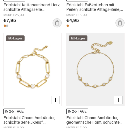
Edelstahl-Kettenarmband Herz,
Edelstahl-Fußkettchen mit
schlichte Alltagsserie,
Perlen, schlichte Alltags-Serie,
Damenschmuck
Damenschmuck
MSRP €25,99
MSRP €15,99
€7,95
€4,95
EU-Lager
EU-Lager
2-5 TAGE
2-5 TAGE
Edelstahl-Charm-Armbänder,
Edelstahl-Charm-Armbänder,
schlichte Serie „Kreis“,
geometrische Form, schlichte
Damenschmuck
Alltagsserie, Damenschmuck
MSRP €19,99
MSRP €17,99