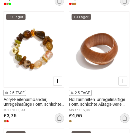
EU-Lager
EU-Lager
2-5 TAGE
2-5 TAGE
Acryl-Perlenarmbänder,
Holzarmreifen, unregelmäßige
unregelmäßige Form, schlichte
Form, schlichte Alltags-Serie,
Alltagsserie, Damenschmuck
Damenschmuck
MSRP €11,99
MSRP €15,99
€3,75
€4,95