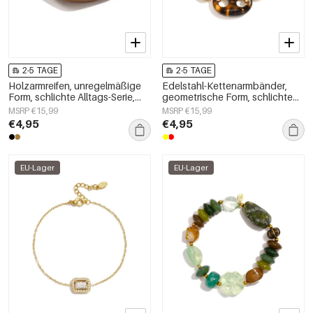
2-5 TAGE
2-5 TAGE
Holzarmreifen, unregelmäßige
Edelstahl-Kettenarmbänder,
Form, schlichte Alltags-Serie,
geometrische Form, schlichte
Damenschmuck
Alltagsserie, Damenschmuck
MSRP €15,99
MSRP €15,99
€4,95
€4,95
EU-Lager
EU-Lager