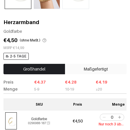
Herzarmband
Goldfarbe
€4,50
(ohne MwSt.)
MSRP €14,99
2-5 TAGE
Großhandel
Maßgefertigt
Preis
€4.37
€4.28
€4.19
Menge
5-9
10-19
≥20
SKU
Preis
Menge
Goldfarbe
€4,50
0296988-187
Nur noch 3 übrig