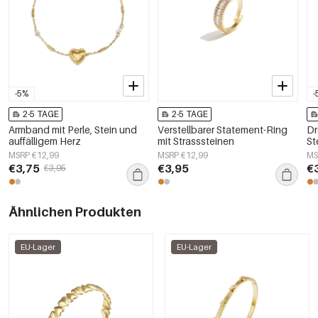
-5%
-
2-5 TAGE
2-5 TAGE
Armband mit Perle, Stein und
Verstellbarer Statement-Ring
Dr
auffälligem Herz
mit Strasssteinen
St
MSRP €12,99
MSRP €12,99
MS
€3,75
€3,95
€
€3,95
Ähnlichen Produkten
EU-Lager
EU-Lager