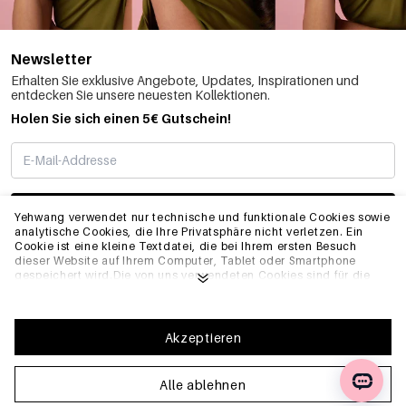
Newsletter
Erhalten Sie exklusive Angebote, Updates, Inspirationen und
entdecken Sie unsere neuesten Kollektionen.
Holen Sie sich einen 5€ Gutschein!
ABONNIEREN
Yehwang verwendet nur technische und funktionale Cookies sowie
analytische Cookies, die Ihre Privatsphäre nicht verletzen. Ein
Cookie ist eine kleine Textdatei, die bei Ihrem ersten Besuch
dieser Website auf Ihrem Computer, Tablet oder Smartphone
INFO
gespeichert wird.Die von uns verwendeten Cookies sind für die
technische Funktionalität der Website und Ihre
Benutzerfreundlichkeit notwendig. Sie ermöglichen es der
Website, ordnungsgemäß zu funktionieren und z.B. Ihre
ALLGEMEIN
bevorzugten Einstellungen zu speichern. Sie ermöglichen es uns
Akzeptieren
auch, unsere Website zu optimieren.Um sicherzustellen, dass Sie
eine gute Browsing- und Einkaufserfahrung auf Yehwang haben,
empfehlen wir Ihnen, unserer Sammlung und Verwendung von
Alle ablehnen
FAQ
Cookies zuzustimmen. Sie können sich von Cookies abmelden,
indem Sie die Einstellungen Ihres Internetbrowsers anpassen,