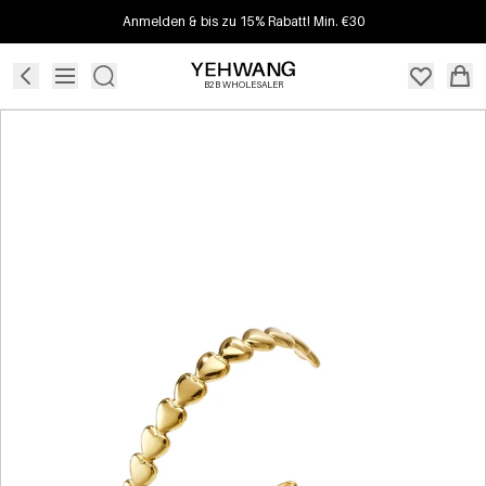
Anmelden & bis zu 15% Rabatt! Min. €30
B2B WHOLESALER