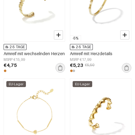
-5%
2-5 TAGE
2-5 TAGE
Armreif mit wechselnden Herzen
Armreif mit Herzdetails
MSRP €15,99
MSRP €17,99
€4,75
€5,23
€5,50
EU-Lager
EU-Lager