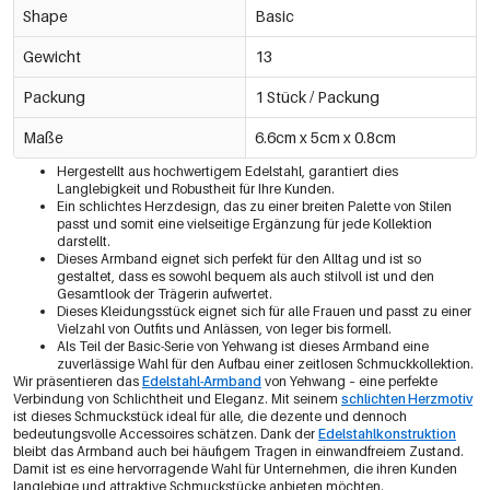
Shape
Basic
Gewicht
13
Packung
1 Stück / Packung
Maße
6.6cm x 5cm x 0.8cm
Hergestellt aus hochwertigem Edelstahl, garantiert dies
Langlebigkeit und Robustheit für Ihre Kunden.
Ein schlichtes Herzdesign, das zu einer breiten Palette von Stilen
passt und somit eine vielseitige Ergänzung für jede Kollektion
darstellt.
Dieses Armband eignet sich perfekt für den Alltag und ist so
gestaltet, dass es sowohl bequem als auch stilvoll ist und den
Gesamtlook der Trägerin aufwertet.
Dieses Kleidungsstück eignet sich für alle Frauen und passt zu einer
Vielzahl von Outfits und Anlässen, von leger bis formell.
Als Teil der Basic-Serie von Yehwang ist dieses Armband eine
zuverlässige Wahl für den Aufbau einer zeitlosen Schmuckkollektion.
Wir präsentieren das
Edelstahl-Armband
von Yehwang – eine perfekte
Verbindung von Schlichtheit und Eleganz. Mit seinem
schlichten Herzmotiv
ist dieses Schmuckstück ideal für alle, die dezente und dennoch
bedeutungsvolle Accessoires schätzen. Dank der
Edelstahlkonstruktion
bleibt das Armband auch bei häufigem Tragen in einwandfreiem Zustand.
Damit ist es eine hervorragende Wahl für Unternehmen, die ihren Kunden
langlebige und attraktive Schmuckstücke anbieten möchten.