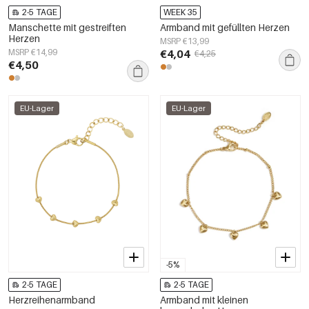
2-5 TAGE
WEEK 35
Manschette mit gestreiften
Armband mit gefüllten Herzen
Herzen
MSRP €13,99
MSRP €14,99
€4,04
€4,25
€4,50
EU-Lager
EU-Lager
-5%
2-5 TAGE
2-5 TAGE
Herzreihenarmband
Armband mit kleinen