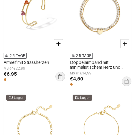
2-5 TAGE
2-5 TAGE
Armreif mit Strassherzen
Doppelarmband mit
minimalistischem Herz und
MSRP €22,99
Zirkoniasteinen
€6,95
MSRP €14,99
€4,50
EU-Lager
EU-Lager