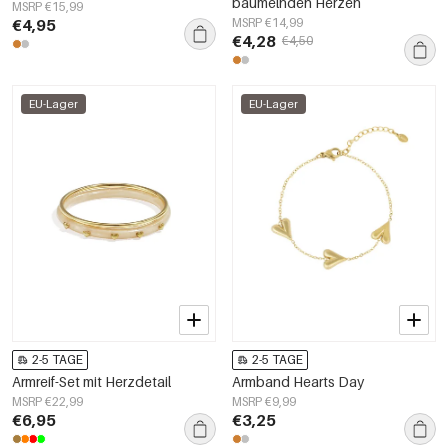
baumelnden Herzen
MSRP €15,99
€4,95
MSRP €14,99
€4,28
€4,50
EU-Lager
EU-Lager
2-5 TAGE
2-5 TAGE
Armreif-Set mit Herzdetail
Armband Hearts Day
MSRP €22,99
MSRP €9,99
€6,95
€3,25