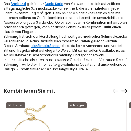
Das
Armband
gehört zur
Basic-Serie
von Yehwang, die sich auf zeitlose,
alltagstaugliche Schmuckstücke konzentriert, die sich mühelos in jede
Schmucksammlung einfügen. Dank seiner Vielseitigkeit lässt es sich mit
unterschiedlichsten Outfits kombinieren und ist somit ein unverzichtbares
Accessoire für jede Garderobe. Ob einzeln oder in Kombination mit anderen
Armbändern getragen, verleiht dieses Schmuckstück jedem Outfit einen
Hauch von Eleganz.
Yehwang hat sich der Herstellung hochwertiger, modischer Schmuckstücke
verschrieben, die den Bedürfnissen moderner Frauen gerecht werden.
Dieses Armband
der Simple Series
bildet da keine Ausnahme und vereint
Stil und Tragekomfort auf elegante Weise. Mit seiner edlen Goldfarbe ist es
ein Must-have für jede Schmucksammlung und spricht sowohl
minimalistische als auch trendbewusste Geschmäcker an. Vertrauen Sie auf
Yehwang – wir bieten Ihnen außergewöhnliche Qualität und ansprechendes
Design, Kundenzufriedenheit und langfristige Treue.
Kombinieren Sie mit
EU-Lager
EU-Lager