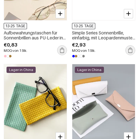
13-25 TAGE
13-25 TAGE
Aufbewahrungstaschen für
Simple Series Sonnenbrille,
Sonnenbrillen aus PU-Leder in
einfarbig, mit Leopardenmuster
schlichten Farben
und Farbverlauf, Unisex
€0,83
€2,93
MOQ von 1 Stk.
MOQ von 1 Stk.
Lager in China
Lager in China