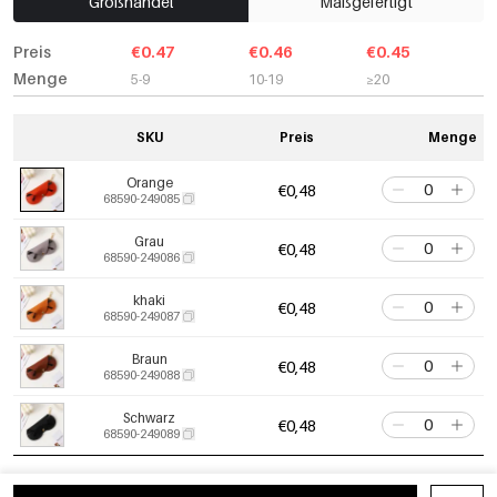
Großhandel
Maßgefertigt
Preis
€0.47
€0.46
€0.45
Menge
5-9
10-19
≥20
SKU
Preis
Menge
Orange
€0,48
68590-249085
Grau
€0,48
68590-249086
khaki
€0,48
68590-249087
Braun
€0,48
68590-249088
Schwarz
€0,48
68590-249089