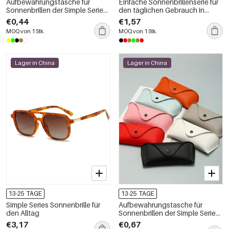
Aufbewahrungstasche für
Einfache Sonnenbrillenserie für
Sonnenbrillen der Simple Series
den täglichen Gebrauch in
Daily Solid Color PU-Serie
Unifarben
€0,44
€1,57
MOQ von 1 Stk.
MOQ von 1 Stk.
Lager in China
Lager in China
13-25 TAGE
13-25 TAGE
Simple Series Sonnenbrille für
Aufbewahrungstasche für
den Alltag
Sonnenbrillen der Simple Series
Daily Solid Color PU-Serie
€3,17
€0,67