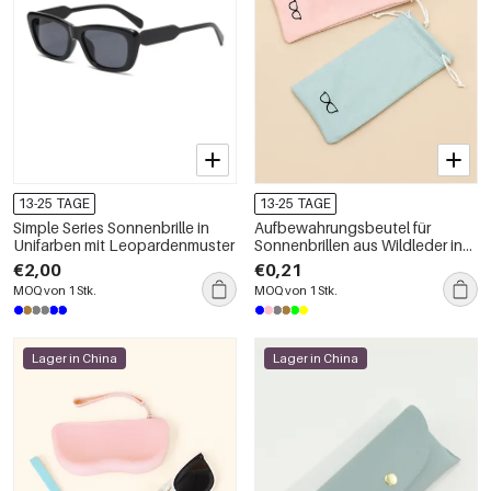
13-25 TAGE
13-25 TAGE
Simple Series Sonnenbrille in
Aufbewahrungsbeutel für
Unifarben mit Leopardenmuster
Sonnenbrillen aus Wildleder in
Unifarben der Simple Series
€2,00
€0,21
Daily-Serie
MOQ von 1 Stk.
MOQ von 1 Stk.
Lager in China
Lager in China