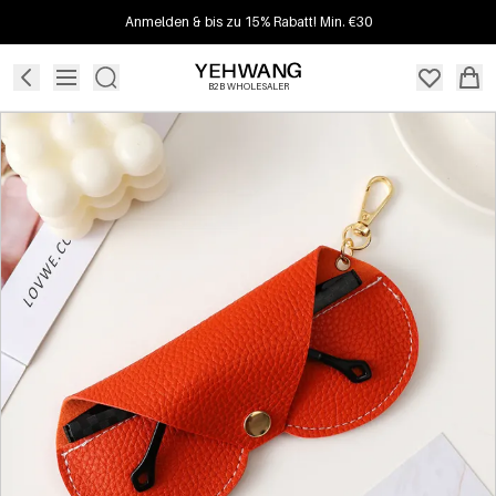
Anmelden & bis zu 15% Rabatt! Min. €30
B2B WHOLESALER