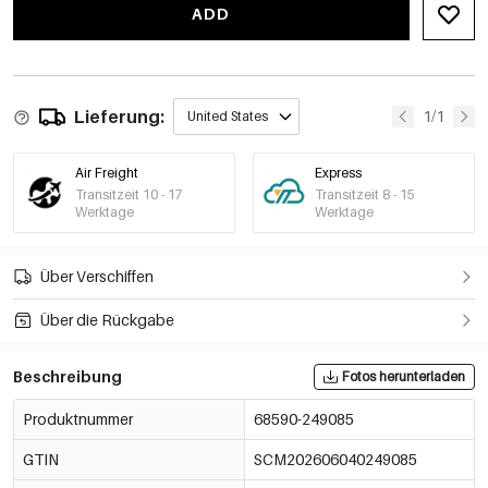
ADD
Lieferung:
1/1
United States
Air Freight
Express
Transitzeit 10 - 17
Transitzeit 8 - 15
Werktage
Werktage
Über Verschiffen
Über die Rückgabe
Beschreibung
Fotos herunterladen
Produktnummer
68590-249085
GTIN
SCM202606040249085