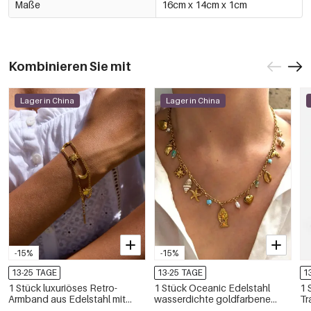
Maße
16cm x 14cm x 1cm
Kombinieren Sie mit
Lager in China
Lager in China
-15%
-15%
13-25 TAGE
13-25 TAGE
1
1 Stück luxuriöses Retro-
1 Stück Oceanic Edelstahl
1 
Armband aus Edelstahl mit
wasserdichte goldfarbene
Tr
Sonne-und-Mond-Motiv,
Anhängerkette