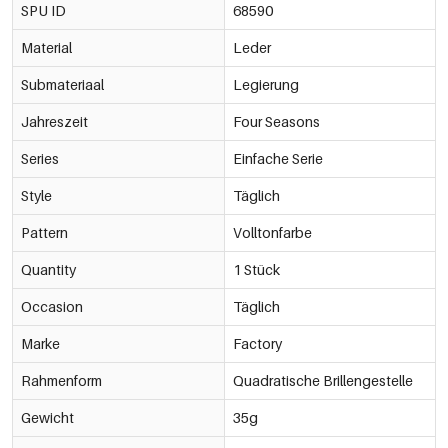
SPU ID
68590
Material
Leder
Submateriaal
Legierung
Jahreszeit
Four Seasons
Series
Einfache Serie
Style
Täglich
Pattern
Volltonfarbe
Quantity
1 Stück
Occasion
Täglich
Marke
Factory
Rahmenform
Quadratische Brillengestelle
Gewicht
35g