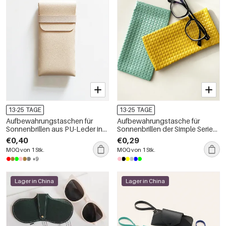
13-25 TAGE
13-25 TAGE
Aufbewahrungstaschen für
Aufbewahrungstasche für
Sonnenbrillen aus PU-Leder in
Sonnenbrillen der Simple Series
schlichten Farben
Daily Solid Color PU-Serie
€0,40
€0,29
MOQ von 1 Stk.
MOQ von 1 Stk.
+9
Lager in China
Lager in China