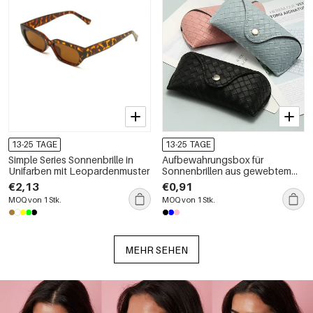
13-25 TAGE
13-25 TAGE
Simple Series Sonnenbrille in
Aufbewahrungsbox für
Unifarben mit Leopardenmuster
Sonnenbrillen aus gewebtem
PU-Kunststoff der Simple Series
€2,13
€0,91
Daily-Serie
MOQ von 1 Stk.
MOQ von 1 Stk.
MEHR SEHEN