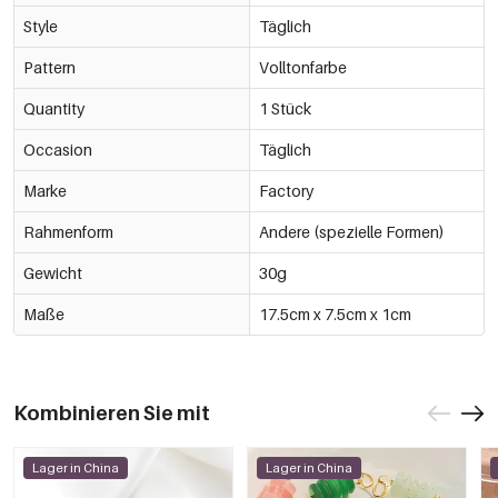
Style
Täglich
Pattern
Volltonfarbe
Quantity
1 Stück
Occasion
Täglich
Marke
Factory
Rahmenform
Andere (spezielle Formen)
Gewicht
30g
Maße
17.5cm x 7.5cm x 1cm
Kombinieren Sie mit
Lager in China
Lager in China