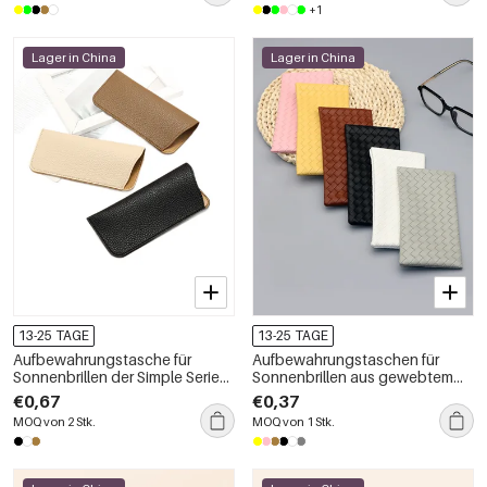
+1
Lager in China
Lager in China
13-25 TAGE
13-25 TAGE
Aufbewahrungstasche für
Aufbewahrungstaschen für
Sonnenbrillen der Simple Series
Sonnenbrillen aus gewebtem
Daily Solid Color PU-Serie
PU-Kunststoff in schlichten
€0,67
€0,37
Farben
MOQ von 2 Stk.
MOQ von 1 Stk.