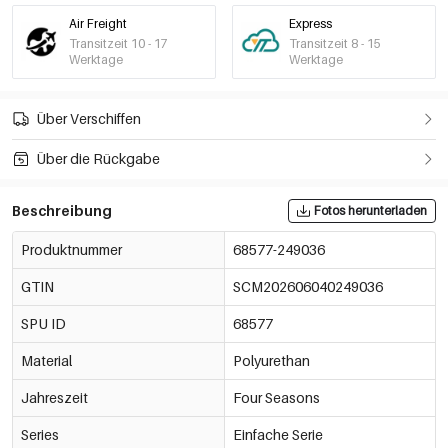
Air Freight
Express
Transitzeit 10 - 17
Transitzeit 8 - 15
Werktage
Werktage
Über Verschiffen
Über die Rückgabe
Beschreibung
Fotos herunterladen
Produktnummer
68577-249036
GTIN
SCM202606040249036
SPU ID
68577
Material
Polyurethan
Jahreszeit
Four Seasons
Series
Einfache Serie