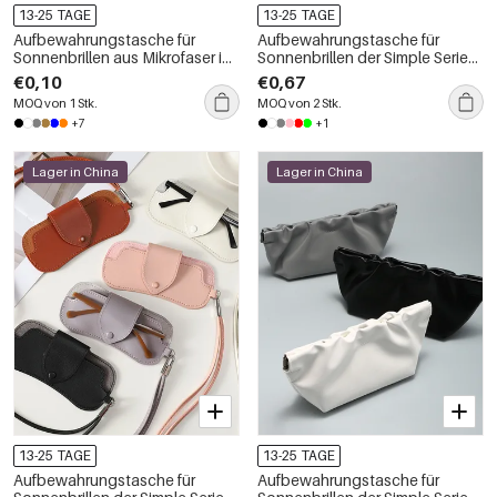
13-25 TAGE
13-25 TAGE
Aufbewahrungstasche für
Aufbewahrungstasche für
Sonnenbrillen aus Mikrofaser in
Sonnenbrillen der Simple Series
schlichten Farben
Daily Solid Color PU-Serie
€0,10
€0,67
MOQ von 1 Stk.
MOQ von 2 Stk.
+7
+1
Lager in China
Lager in China
13-25 TAGE
13-25 TAGE
Aufbewahrungstasche für
Aufbewahrungstasche für