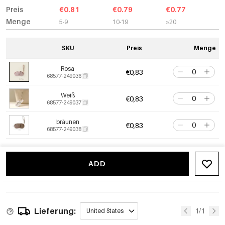
Preis
€0.81
€0.79
€0.77
Menge
5-9
10-19
≥20
SKU
Preis
Menge
Rosa
€0,83
68577-249036
Weiß
€0,83
68577-249037
bräunen
€0,83
68577-249038
ADD
Lieferung:
1/1
United States