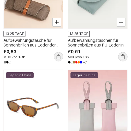
13-25 TAGE
13-25 TAGE
Aufbewahrungstasche für
Aufbewahrungstaschen für
Sonnenbrillen aus Leder der
Sonnenbrillen aus PU-Leder in
Simple Series Daily Edition in
schlichten Farben
€0,83
€0,61
Unifarben
MOQ von 1 Stk.
MOQ von 1 Stk.
+7
Lager in China
Lager in China