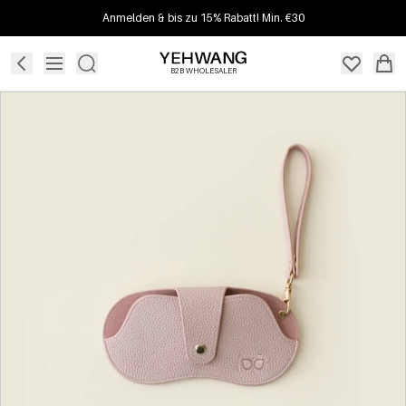
Anmelden & bis zu 15% Rabatt! Min. €30
B2B WHOLESALER