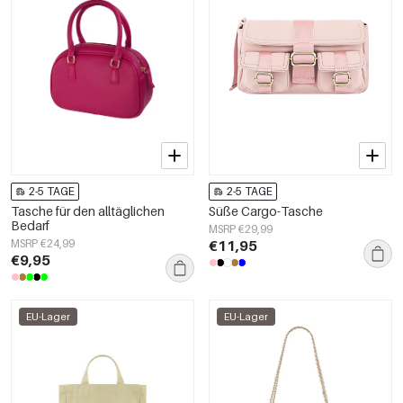
2-5 TAGE
2-5 TAGE
Tasche für den alltäglichen
Süße Cargo-Tasche
Bedarf
MSRP €29,99
MSRP €24,99
€11,95
€9,95
EU-Lager
EU-Lager