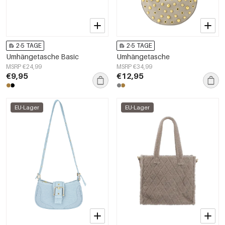
2-5 TAGE
2-5 TAGE
Umhängetasche Basic
Umhängetasche
MSRP €24,99
MSRP €34,99
€9,95
€12,95
EU-Lager
EU-Lager