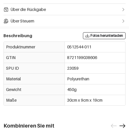
Über die Rückgabe
Über Steuern
Beschreibung
Fotos herunterladen
Produktnummer
0512544-011
GTIN
8721199038606
SPU ID
23059
Material
Polyurethan
Gewicht
450g
Maße
30cm x 9cm x 19cm
Kombinieren Sie mit