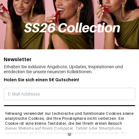
Newsletter
Erhalten Sie exklusive Angebote, Updates, Inspirationen und
entdecken Sie unsere neuesten Kollektionen.
Holen Sie sich einen 5€ Gutschein!
ABONNIEREN
Yehwang verwendet nur technische und funktionale Cookies sowie
analytische Cookies, die Ihre Privatsphäre nicht verletzen. Ein
Cookie ist eine kleine Textdatei, die bei Ihrem ersten Besuch
dieser Website auf Ihrem Computer, Tablet oder Smartphone
INFO
gespeichert wird.Die von uns verwendeten Cookies sind für die
technische Funktionalität der Website und Ihre