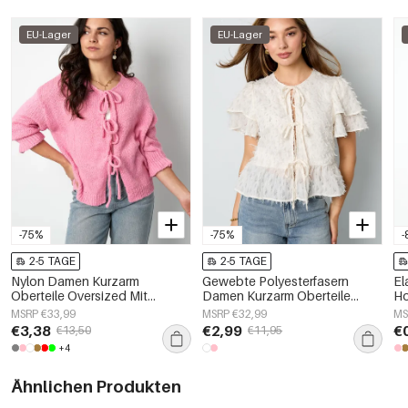
EU-Lager
EU-Lager
-75%
-75%
-
2-5 TAGE
2-5 TAGE
Nylon Damen Kurzarm
Gewebte Polyesterfasern
El
Oberteile Oversized Mit
Damen Kurzarm Oberteile
Ho
Schnürung
Elegantes Bindung Einfarbig
De
MSRP €33,99
MSRP €32,99
MS
€3,38
€2,99
€
€13,50
€11,95
+4
Ähnlichen Produkten