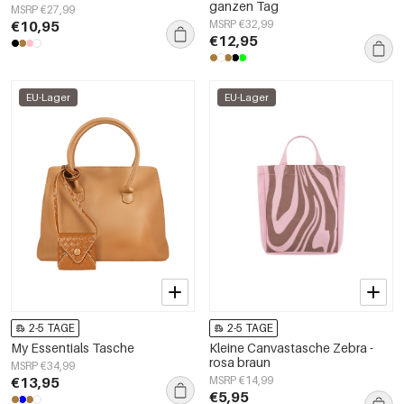
ganzen Tag
MSRP €27,99
€10,95
MSRP €32,99
€12,95
EU-Lager
EU-Lager
2-5 TAGE
2-5 TAGE
My Essentials Tasche
Kleine Canvastasche Zebra -
rosa braun
MSRP €34,99
€13,95
MSRP €14,99
€5,95