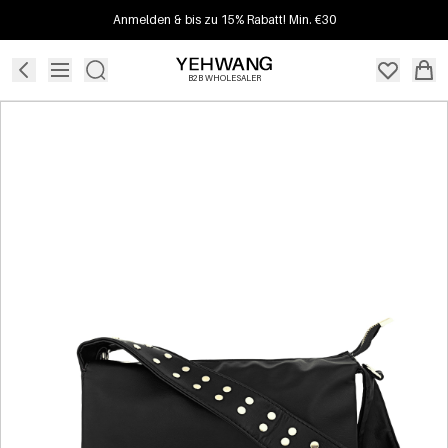
Anmelden & bis zu 15% Rabatt! Min. €30
B2B WHOLESALER