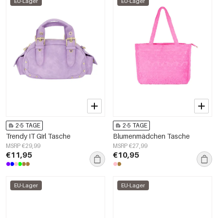
EU-Lager
EU-Lager
2-5 TAGE
2-5 TAGE
Trendy IT Girl Tasche
Blumenmädchen Tasche
MSRP €29,99
MSRP €27,99
€11,95
€10,95
EU-Lager
EU-Lager