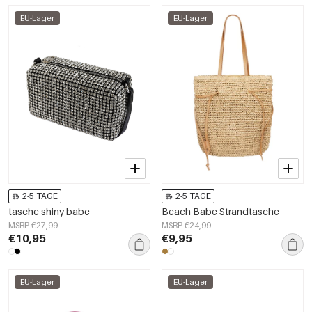
EU-Lager
EU-Lager
2-5 TAGE
2-5 TAGE
tasche shiny babe
Beach Babe Strandtasche
MSRP €27,99
MSRP €24,99
€10,95
€9,95
EU-Lager
EU-Lager