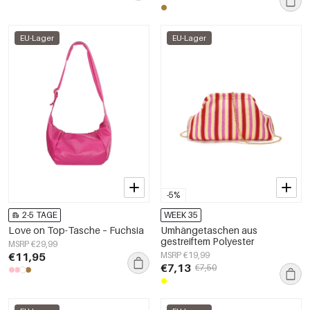
EU-Lager
EU-Lager
-5%
2-5 TAGE
WEEK 35
Love on Top-Tasche – Fuchsia
Umhängetaschen aus
gestreiftem Polyester
MSRP €29,99
€11,95
MSRP €19,99
€7,13
€7,50