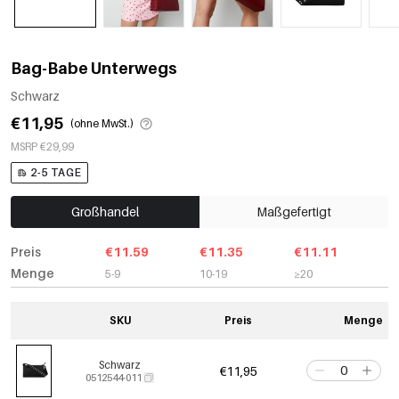
Bag-Babe Unterwegs
Schwarz
€11,95
(ohne MwSt.)
MSRP €29,99
2-5 TAGE
Großhandel
Maßgefertigt
Preis
€11.59
€11.35
€11.11
Menge
5-9
10-19
≥20
SKU
Preis
Menge
Schwarz
€11,95
0512544-011