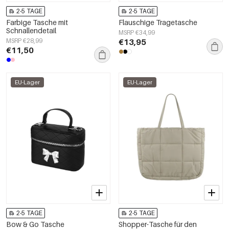
2-5 TAGE
2-5 TAGE
Farbige Tasche mit
Flauschige Tragetasche
Schnallendetail
MSRP €34,99
MSRP €28,99
€13,95
€11,50
EU-Lager
EU-Lager
2-5 TAGE
2-5 TAGE
Bow & Go Tasche
Shopper-Tasche für den