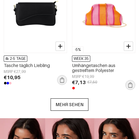
-5%
2-5 TAGE
WEEK 35
Tasche täglich Liebling
Umhängetaschen aus
gestreiftem Polyester
MSRP €27,99
€10,95
MSRP €19,99
€7,13
€7,50
MEHR SEHEN