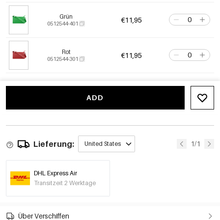
Grün
€11,95
0512544-401
Rot
€11,95
0512544-301
ADD
Lieferung:
1/1
United States
DHL Express Air
Transitzeit 2 Werktage
Über Verschiffen