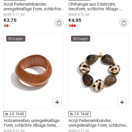
Acryl-Perlenarmbänder,
Ohrhänger aus Edelstahl,
unregelmäßige Form, schlichte
Herzform, schlichte Alltags-
Alltagsserie, Damenschmuck
Serie, Damenschmuck
MSRP €11,99
MSRP €15,99
€3,75
€4,95
EU-Lager
EU-Lager
2-5 TAGE
2-5 TAGE
Holzarmreifen, unregelmäßige
Acryl-Perlenarmbänder,
Form, schlichte Alltags-Serie,
unregelmäßige Form, schlichte
Damenschmuck
Alltagsserie, Damenschmuck
MSRP €15,99
MSRP €11,99