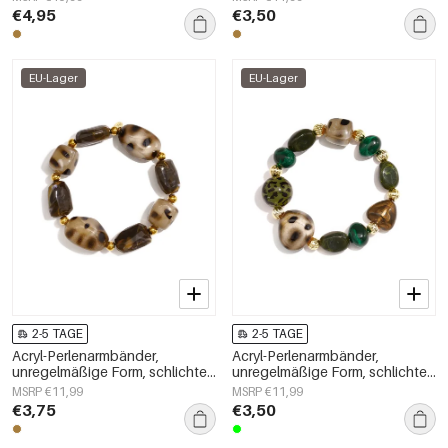
€4,95
€3,50
EU-Lager
EU-Lager
2-5 TAGE
2-5 TAGE
Acryl-Perlenarmbänder,
Acryl-Perlenarmbänder,
unregelmäßige Form, schlichte
unregelmäßige Form, schlichte
Alltagsserie, Damenschmuck
Alltagsserie, Damenschmuck
MSRP €11,99
MSRP €11,99
€3,75
€3,50