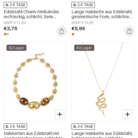
2-5 TAGE
2-5 TAGE
Edelstahl-Charm-Armbänder,
Lange Halskette aus Edelstahl,
rechteckig, schlicht, Serie
geometrische Form, schlichte
„Damenschmuck“
Alltags-Serie, Damenschmuck
MSRP €11,99
MSRP €19,99
€3,75
€5,95
EU-Lager
EU-Lager
2-5 TAGE
2-5 TAGE
Halsketten aus Edelstahl mit
Lange Halskette aus Edelstahl,