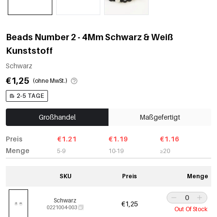
Beads Number 2 - 4Mm Schwarz & Weiß
Kunststoff
Schwarz
€1,25
(ohne MwSt.)
2-5 TAGE
Großhandel
Maßgefertigt
Preis
€1.21
€1.19
€1.16
Menge
5-9
10-19
≥20
SKU
Preis
Menge
Schwarz
€1,25
0221004-003
Out Of Stock