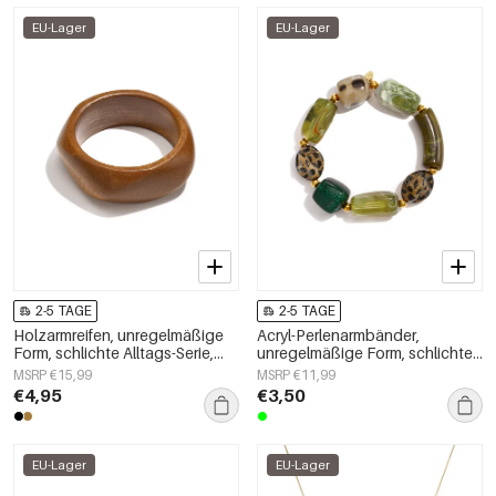
EU-Lager
EU-Lager
2-5 TAGE
2-5 TAGE
Holzarmreifen, unregelmäßige
Acryl-Perlenarmbänder,
Form, schlichte Alltags-Serie,
unregelmäßige Form, schlichte
Damenschmuck
Alltagsserie, Damenschmuck
MSRP €15,99
MSRP €11,99
€4,95
€3,50
EU-Lager
EU-Lager