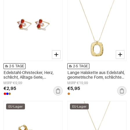
2-5 TAGE
2-5 TAGE
Edelstahl-Ohrstecker, Herz,
Lange Halskette aus Edelstahl,
schlicht, Alltags-Serie,
geometrische Form, schlichte
Damenschmuck
Alltags-Serie, Damenschmuck
MSRP €9,99
MSRP €19,99
€2,95
€5,95
EU-Lager
EU-Lager