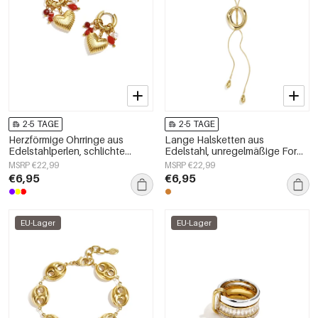
2-5 TAGE
2-5 TAGE
Herzförmige Ohrringe aus
Lange Halsketten aus
Edelstahlperlen, schlichte
Edelstahl, unregelmäßige Form,
Alltags-Serie, Damenschmuck
schlichte Alltags-Serie,
MSRP €22,99
MSRP €22,99
Damenschmuck
€6,95
€6,95
EU-Lager
EU-Lager