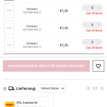
Schwarz
€1,25
0221005-003
Out Of Stock
Schwarz
€1,25
0221006-003
Out Of Stock
Schwarz
€1,25
0221023-003
Out Of Stock
ICH INTERESSIERE MICH FÜR DIESES PRODUKT
Lieferung:
1/1
United States
DHL Express Air