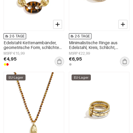
2-5 TAGE
2-5 TAGE
Edelstahl-Kettenarmbänder,
Minimalistische Ringe aus
geometrische Form, schlichte
Edelstahl, Kreis, Schlicht,
Alltagsserie, Damenschmuck
Alltagsschmuck,
MSRP €15,99
MSRP €22,99
Damenschmuck
€4,95
€6,95
EU-Lager
EU-Lager