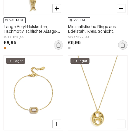
2-5 TAGE
2-5 TAGE
Lange Acryl-Halsketten,
Minimalistische Ringe aus
Fischmotiv, schlichte Alltags-
Edelstahl, Kreis, Schlicht,
Serie, Damenschmuck
Alltagsschmuck,
MSRP €28,99
MSRP €22,99
Damenschmuck
€8,95
€6,95
EU-Lager
EU-Lager