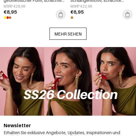
geometrischer Form, schlichte
Schlangenmotiv, schlichte
Alltags-Serie, Damenschmuck
Alltags-Serie, Damenschmuck
MSRP €28,99
MSRP €22,99
€8,95
€6,95
MEHR SEHEN
Newsletter
Erhalten Sie exklusive Angebote, Updates, Inspirationen und