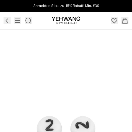
Anmelden & bis zu 15% Rabatt! Min. €30
B2B WHOLESALER