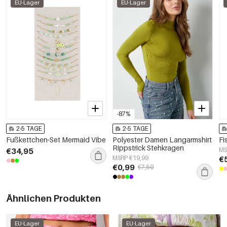
EU-Lager
EU-Lager
-87%
2-5 TAGE
2-5 TAGE
Fußkettchen-Set Mermaid Vibe
Polyester Damen Langarmshirt
Fi
Rippstrick Stehkragen
€34,95
MS
MSRP €19,99
€
€0,99
€7,50
Ähnlichen Produkten
EU-Lager
EU-Lager