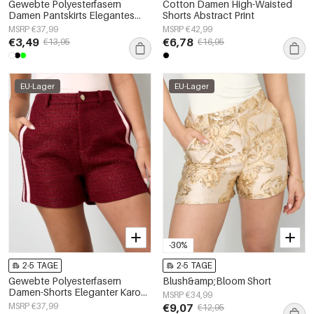
Gewebte Polyesterfasern
Cotton Damen High-Waisted
Damen Pantskirts Elegantes
Shorts Abstract Print
Einfarbig Frühling/Sommer
MSRP €37,99
MSRP €42,99
€3,49
€6,78
€13,95
€16,95
EU-Lager
EU-Lager
-30%
2-5 TAGE
2-5 TAGE
Gewebte Polyesterfasern
Blush&amp;Bloom Short
Damen-Shorts Eleganter Karo
MSRP €34,99
Herbst/Winter
MSRP €37,99
€9,07
€12,95