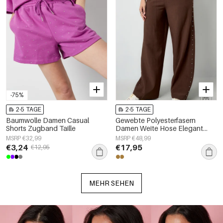
-75%
2-5 TAGE
2-5 TAGE
Baumwolle Damen Casual
Gewebte Polyesterfasern
Shorts Zugband Taille
Damen Weite Hose Elegant
Einfarbig Herbst/Winter
MSRP €32,99
MSRP €48,99
€3,24
€17,95
€12,95
MEHR SEHEN