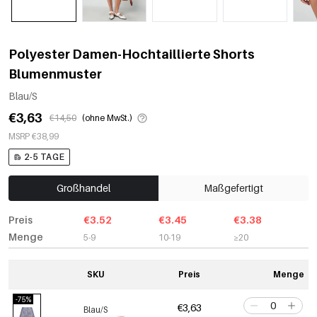
Polyester Damen-Hochtaillierte Shorts
Blumenmuster
Blau/S
€3,63
€14,50
(ohne MwSt.)
MSRP €38,99
2-5 TAGE
Großhandel
Maßgefertigt
Preis
€3.52
€3.45
€3.38
Menge
5-9
10-19
≥20
SKU
Preis
Menge
-75%
€3,63
Blau/S