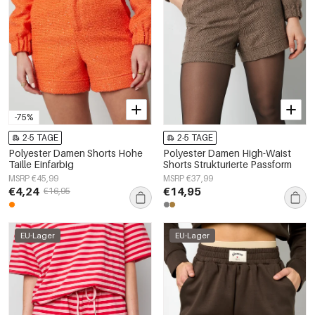
-75%
2-5 TAGE
2-5 TAGE
Polyester Damen Shorts Hohe
Polyester Damen High-Waist
Taille Einfarbig
Shorts Strukturierte Passform
MSRP €45,99
MSRP €37,99
€4,24
€14,95
€16,95
EU-Lager
EU-Lager