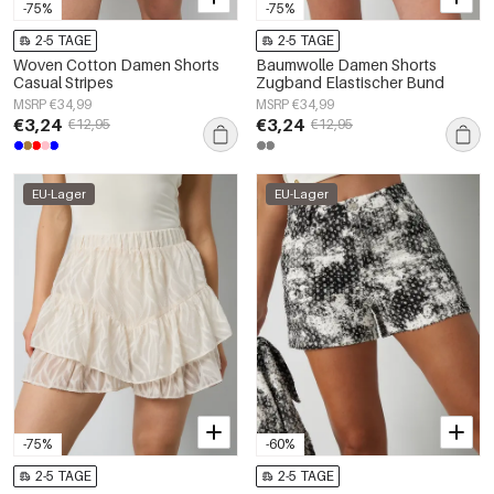
-75%
-75%
2-5 TAGE
2-5 TAGE
Woven Cotton Damen Shorts
Baumwolle Damen Shorts
Casual Stripes
Zugband Elastischer Bund
MSRP €34,99
MSRP €34,99
€3,24
€3,24
€12,95
€12,95
EU-Lager
EU-Lager
-75%
-60%
2-5 TAGE
2-5 TAGE