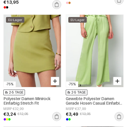
€13,95
EU-Lager
EU-Lager
-75%
-75%
2-5 TAGE
2-5 TAGE
Polyester Damen Minirock
Gewebte Polyester Damen
Einfarbig Stretch Fit
Gerade Hosen Casual Einfarbig
Frühling/Sommer
MSRP €32,99
MSRP €37,99
€3,24
€3,49
€12,95
€13,95