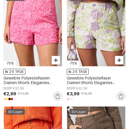
-75%
-75%
2-5 TAGE
2-5 TAGE
Gewebte Polyesterfasern
Gewebte Polyesterfaser
Damen-Shorts Elegantes
Damen-Shorts Elegantes
Blumenmuster
Blumenmuster
MSRP €32,99
MSRP €42,99
€2,99
€3,99
€11,95
€15,95
EU-Lager
EU-Lager