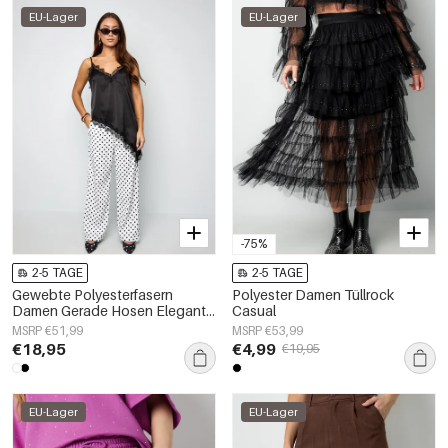
EU-Lager
EU-Lager
-75%
2-5 TAGE
2-5 TAGE
Gewebte Polyesterfasern
Polyester Damen Tüllrock
Damen Gerade Hosen Elegante
Casual
Punkte
MSRP €51,99
MSRP €53,99
€18,95
€4,99
€19,95
EU-Lager
EU-Lager