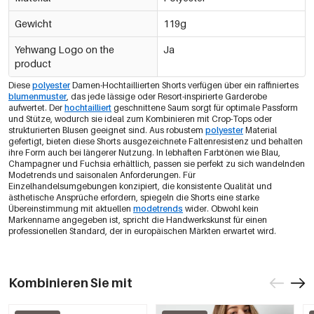
Gewicht
119g
Yehwang Logo on the
Ja
product
Diese
polyester
Damen-Hochtaillierten Shorts verfügen über ein raffiniertes
blumenmuster
, das jede lässige oder Resort-inspirierte Garderobe
aufwertet. Der
hochtailliert
geschnittene Saum sorgt für optimale Passform
und Stütze, wodurch sie ideal zum Kombinieren mit Crop-Tops oder
strukturierten Blusen geeignet sind. Aus robustem
polyester
Material
gefertigt, bieten diese Shorts ausgezeichnete Faltenresistenz und behalten
ihre Form auch bei längerer Nutzung. In lebhaften Farbtönen wie Blau,
Champagner und Fuchsia erhältlich, passen sie perfekt zu sich wandelnden
Modetrends und saisonalen Anforderungen. Für
Einzelhandelsumgebungen konzipiert, die konsistente Qualität und
ästhetische Ansprüche erfordern, spiegeln die Shorts eine starke
Übereinstimmung mit aktuellen
modetrends
wider. Obwohl kein
Markenname angegeben ist, spricht die Handwerkskunst für einen
professionellen Standard, der in europäischen Märkten erwartet wird.
Kombinieren Sie mit