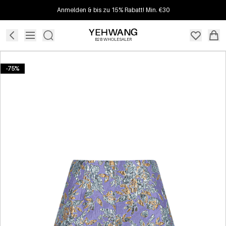
Anmelden & bis zu 15% Rabatt! Min. €30
B2B WHOLESALER
-75%