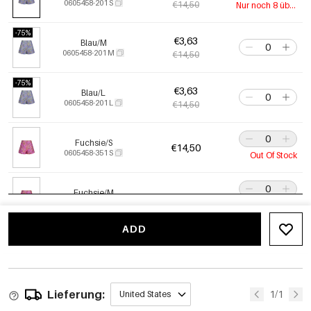
0605458-201 S
€14,50
Nur noch 8 übrig
-75%
€3,63
Blau/M
0605458-201 M
€14,50
-75%
€3,63
Blau/L
0605458-201 L
€14,50
Fuchsie/S
€14,50
0605458-351 S
Out Of Stock
Fuchsie/M
€14,50
0605458-351 M
Out Of Stock
ADD
Fuchsie/L
€14,50
0605458-351 L
Out Of Stock
Lieferung:
Sekt/S
1/1
United States
€14,50
0605458-051 S
Out Of Stock