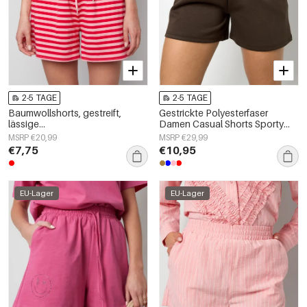
2-5 TAGE
2-5 TAGE
Baumwollshorts, gestreift,
Gestrickte Polyesterfaser
lässige
Damen Casual Shorts Sporty
Frühlings-/Sommerkleidung
Einfarbig
MSRP €20,99
MSRP €29,99
€7,75
€10,95
EU-Lager
EU-Lager