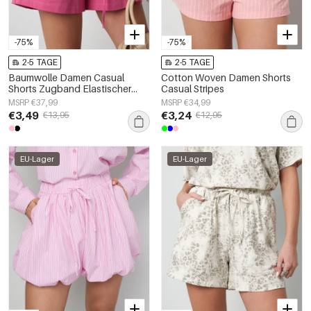
-75%
-75%
2-5 TAGE
2-5 TAGE
Baumwolle Damen Casual
Cotton Woven Damen Shorts
Shorts Zugband Elastischer
Casual Stripes
Bund
MSRP €37,99
MSRP €34,99
€3,49
€3,24
€13,95
€12,95
EU-Lager
EU-Lager