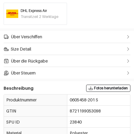
DHL Express Air
Sekt/M
€14,50
Transitzeit 2 Werktage
0605458-051 M
Out Of Stock
Sekt/L
Über Verschiffen
€14,50
0605458-051 L
Out Of Stock
Size Detail
Über die Rückgabe
Über Steuern
Beschreibung
Fotos herunterladen
Produktnummer
0605458-201 S
GTIN
8721199053098
SPU ID
23840
Material
Polyester