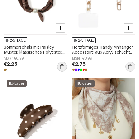
2-5 TAGE
2-5 TAGE
Sommerschals mit Paisley-
Herzförmiges Handy-Anhänger-
Muster, klassisches Polyester,
Accessoire aus Acryl, schlicht
Alltagsaccessoires
und alltagstauglich
MSRP €6,99
MSRP €8,99
€2,25
€2,75
EU-Lager
EU-Lager