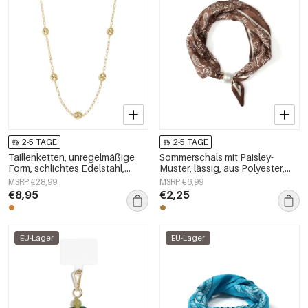
2-5 TAGE
2-5 TAGE
Taillenketten, unregelmäßige
Sommerschals mit Paisley-
Form, schlichtes Edelstahl,
Muster, lässig, aus Polyester,
Alltagsaccessoires
Accessoires für jeden Tag
MSRP €28,99
MSRP €6,99
€8,95
€2,25
EU-Lager
EU-Lager