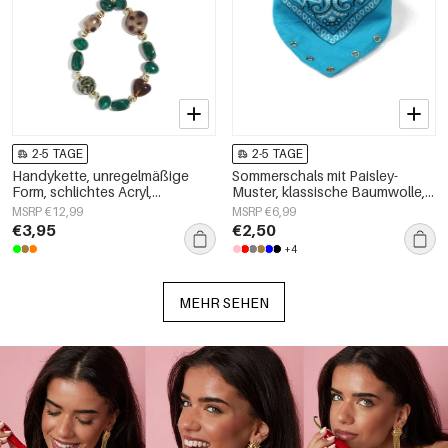
2-5 TAGE
2-5 TAGE
Handykette, unregelmäßige
Sommerschals mit Paisley-
Form, schlichtes Acryl,
Muster, klassische Baumwolle,
Alltagsaccessoire
Alltagsaccessoires
MSRP €12,99
MSRP €6,99
€3,95
€2,50
+4
MEHR SEHEN