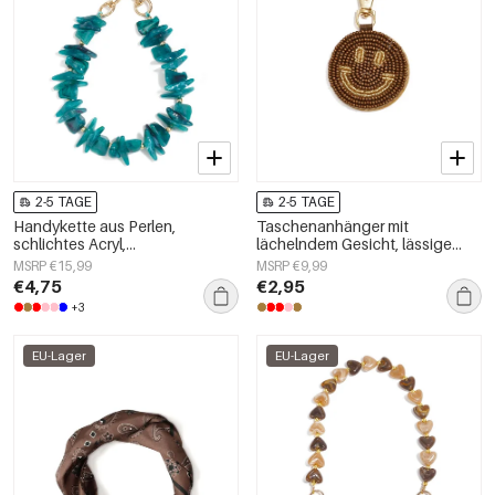
2-5 TAGE
2-5 TAGE
Handykette aus Perlen,
Taschenanhänger mit
schlichtes Acryl,
lächelndem Gesicht, lässige
Alltagsaccessoire
Gläser, Alltagsaccessoires
MSRP €15,99
MSRP €9,99
€4,75
€2,95
+3
EU-Lager
EU-Lager