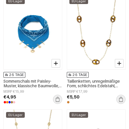
EU-Lager
EU-Lager
2-5 TAGE
2-5 TAGE
Sommerschals mit Paisley-
Taillenketten, unregelmäßige
Muster, klassische Baumwolle,
Form, schlichtes Edelstahl,
Alltagsaccessoires
Alltagsaccessoires
MSRP €15,99
MSRP €17,99
€4,95
€5,50
EU-Lager
EU-Lager