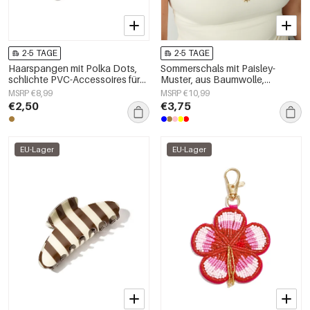
2-5 TAGE
2-5 TAGE
Haarspangen mit Polka Dots,
Sommerschals mit Paisley-
schlichte PVC-Accessoires für
Muster, aus Baumwolle,
den Alltag
Urlaubs-Accessoires für jeden
MSRP €8,99
MSRP €10,99
Tag
€2,50
€3,75
EU-Lager
EU-Lager