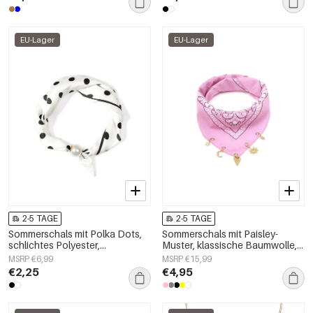
EU-Lager
EU-Lager
2-5 TAGE
2-5 TAGE
Sommerschals mit Polka Dots,
Sommerschals mit Paisley-
schlichtes Polyester,
Muster, klassische Baumwolle,
Alltagsaccessoires
Alltagsaccessoires
MSRP €6,99
MSRP €15,99
€2,25
€4,95