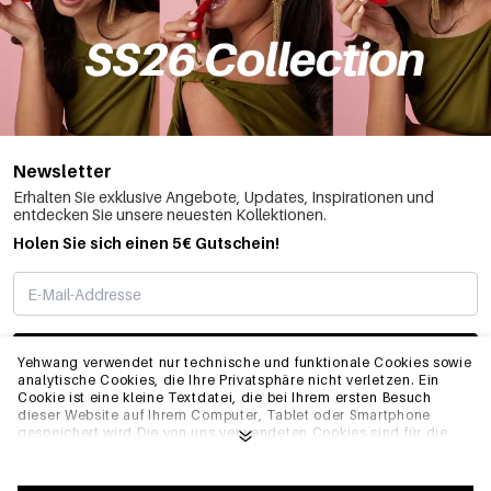
Newsletter
Erhalten Sie exklusive Angebote, Updates, Inspirationen und
entdecken Sie unsere neuesten Kollektionen.
Holen Sie sich einen 5€ Gutschein!
ABONNIEREN
Yehwang verwendet nur technische und funktionale Cookies sowie
analytische Cookies, die Ihre Privatsphäre nicht verletzen. Ein
Cookie ist eine kleine Textdatei, die bei Ihrem ersten Besuch
dieser Website auf Ihrem Computer, Tablet oder Smartphone
INFO
gespeichert wird.Die von uns verwendeten Cookies sind für die
technische Funktionalität der Website und Ihre
Benutzerfreundlichkeit notwendig. Sie ermöglichen es der
Website, ordnungsgemäß zu funktionieren und z.B. Ihre