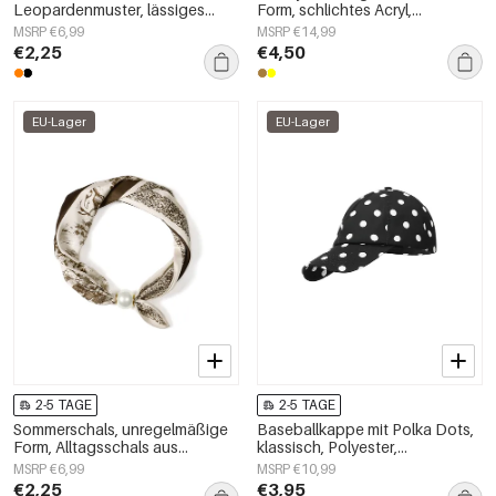
Leopardenmuster, lässiges
Form, schlichtes Acryl,
Polyester, Alltagsaccessoires
Alltagsaccessoire
MSRP €6,99
MSRP €14,99
€2,25
€4,50
EU-Lager
EU-Lager
2-5 TAGE
2-5 TAGE
Sommerschals, unregelmäßige
Baseballkappe mit Polka Dots,
Form, Alltagsschals aus
klassisch, Polyester,
Polyester, Accessoires für jeden
Alltagsaccessoire
MSRP €6,99
MSRP €10,99
Tag
€2,25
€3,95