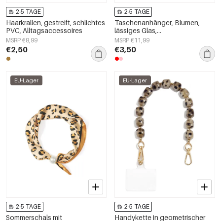
2-5 TAGE
2-5 TAGE
Haarkrallen, gestreift, schlichtes
Taschenanhänger, Blumen,
PVC, Alltagsaccessoires
lässiges Glas,
Alltagsaccessoires
MSRP €8,99
MSRP €11,99
€2,50
€3,50
EU-Lager
EU-Lager
2-5 TAGE
2-5 TAGE
Sommerschals mit
Handykette in geometrischer