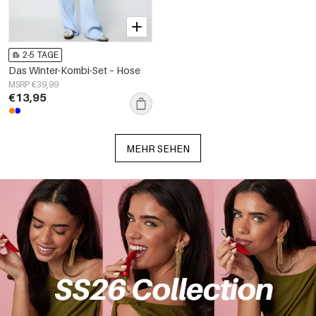
2-5 TAGE
Das Winter-Kombi-Set – Hose
MSRP €39,99
€13,95
MEHR SEHEN