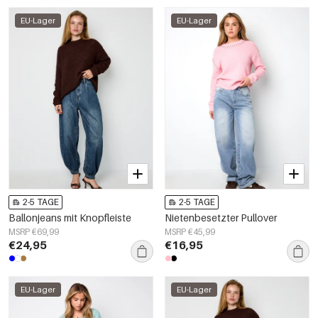
EU-Lager
EU-Lager
2-5 TAGE
2-5 TAGE
Ballonjeans mit Knopfleiste
Nietenbesetzter Pullover
MSRP €69,99
MSRP €45,99
€24,95
€16,95
EU-Lager
EU-Lager