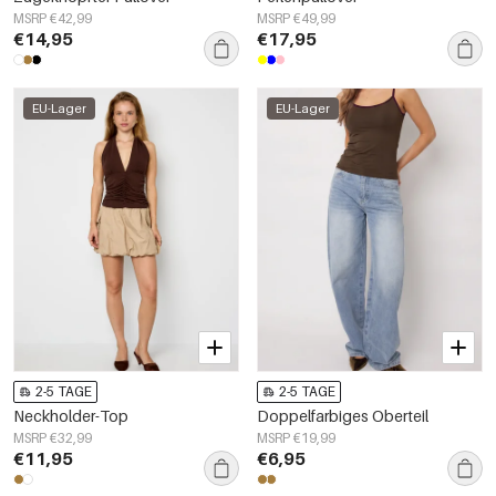
MSRP €42,99
MSRP €49,99
€14,95
€17,95
EU-Lager
EU-Lager
2-5 TAGE
2-5 TAGE
Neckholder-Top
Doppelfarbiges Oberteil
MSRP €32,99
MSRP €19,99
€11,95
€6,95