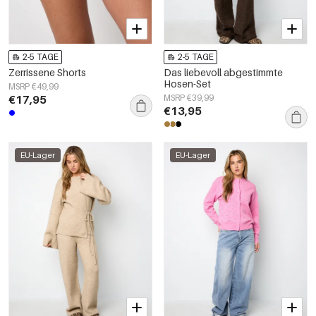
2-5 TAGE
2-5 TAGE
Zerrissene Shorts
Das liebevoll abgestimmte
Hosen-Set
MSRP €49,99
€17,95
MSRP €39,99
€13,95
EU-Lager
EU-Lager