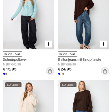
2-5 TAGE
2-5 TAGE
Schnürpullover
Ballonjeans mit Knopfleiste
MSRP €45,99
MSRP €69,99
€15,95
€24,95
EU-Lager
EU-Lager