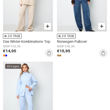
2-5 TAGE
2-5 TAGE
Das Winter-Kombinations-Top
Norwegen-Pullover
MSRP €42,99
MSRP €45,99
€14,95
€15,95
EU-Lager