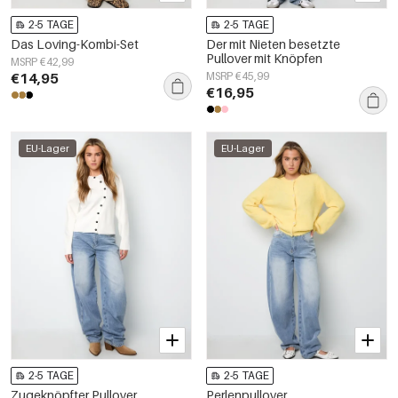
2-5 TAGE
2-5 TAGE
Das Loving-Kombi-Set
Der mit Nieten besetzte
Pullover mit Knöpfen
MSRP €42,99
€14,95
MSRP €45,99
€16,95
EU-Lager
EU-Lager
2-5 TAGE
2-5 TAGE
Zugeknöpfter Pullover
Perlenpullover