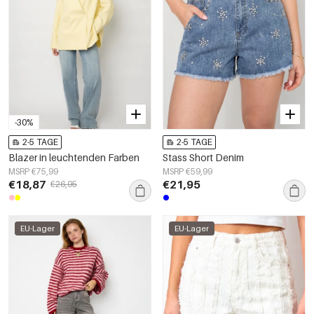
-30%
2-5 TAGE
2-5 TAGE
Blazer in leuchtenden Farben
Stass Short Denim
MSRP €75,99
MSRP €59,99
€18,87
€21,95
€26,95
EU-Lager
EU-Lager