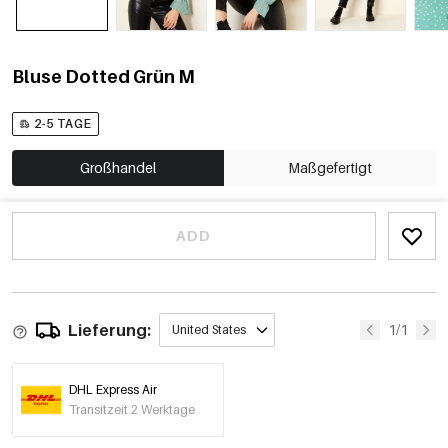
Bluse Dotted Grün M
2-5 TAGE
Großhandel
Maßgefertigt
ADD
Lieferung:
1/1
United States
DHL Express Air
Transitzeit 2 Werktage