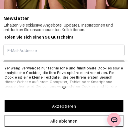
Newsletter
Erhalten Sie exklusive Angebote, Updates, Inspirationen und
entdecken Sie unsere neuesten Kollektionen.
Holen Sie sich einen 5€ Gutschein!
ABONNIEREN
Yehwang verwendet nur technische und funktionale Cookies sowie
analytische Cookies, die Ihre Privatsphäre nicht verletzen. Ein
Cookie ist eine kleine Textdatei, die bei Ihrem ersten Besuch
dieser Website auf Ihrem Computer, Tablet oder Smartphone
INFO
gespeichert wird.Die von uns verwendeten Cookies sind für die
technische Funktionalität der Website und Ihre
Benutzerfreundlichkeit notwendig. Sie ermöglichen es der
Website, ordnungsgemäß zu funktionieren und z.B. Ihre
ALLGEMEIN
bevorzugten Einstellungen zu speichern. Sie ermöglichen es uns
Akzeptieren
auch, unsere Website zu optimieren.Um sicherzustellen, dass Sie
eine gute Browsing- und Einkaufserfahrung auf Yehwang haben,
empfehlen wir Ihnen, unserer Sammlung und Verwendung von
Alle ablehnen
FAQ
Cookies zuzustimmen. Sie können sich von Cookies abmelden,
indem Sie die Einstellungen Ihres Internetbrowsers anpassen,