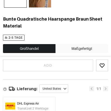
Bunte Quadratische Haarspange Braun Sheet
Material
2-5 TAGE
Großhandel
Maßgefertigt
ADD
Lieferung:
1/1
United States
DHL Express Air
Transitzeit 2 Werktage