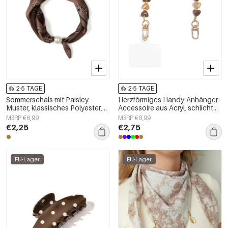
2-5 TAGE
2-5 TAGE
Sommerschals mit Paisley-
Herzförmiges Handy-Anhänger-
Muster, klassisches Polyester,
Accessoire aus Acryl, schlicht
Alltagsaccessoires
und alltagstauglich
MSRP €6,99
MSRP €8,99
€2,25
€2,75
EU-Lager
EU-Lager