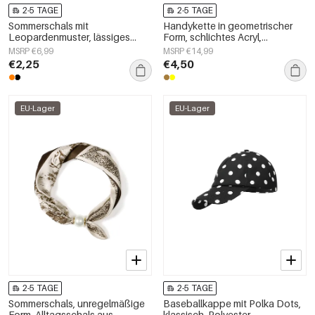
2-5 TAGE
2-5 TAGE
Sommerschals mit
Handykette in geometrischer
Leopardenmuster, lässiges
Form, schlichtes Acryl,
Polyester, Alltagsaccessoires
Alltagsaccessoire
MSRP €6,99
MSRP €14,99
€2,25
€4,50
EU-Lager
EU-Lager
2-5 TAGE
2-5 TAGE
Sommerschals, unregelmäßige
Baseballkappe mit Polka Dots,
Form, Alltagsschals aus
klassisch, Polyester,