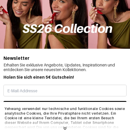
Newsletter
Erhalten Sie exklusive Angebote, Updates, Inspirationen und
entdecken Sie unsere neuesten Kollektionen.
Holen Sie sich einen 5€ Gutschein!
ABONNIEREN
Yehwang verwendet nur technische und funktionale Cookies sowie
analytische Cookies, die Ihre Privatsphäre nicht verletzen. Ein
Cookie ist eine kleine Textdatei, die bei Ihrem ersten Besuch
dieser Website auf Ihrem Computer, Tablet oder Smartphone
INFO
gespeichert wird.Die von uns verwendeten Cookies sind für die