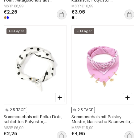
Polyester, Accessoires für jeden
Alltagsaccessoire
MSRP €6,99
MSRP €10,99
Tag
€2,25
€3,95
EU-Lager
EU-Lager
2-5 TAGE
2-5 TAGE
Sommerschals mit Polka Dots,
Sommerschals mit Paisley-
schlichtes Polyester,
Muster, klassische Baumwolle,
Alltagsaccessoires
Alltagsaccessoires
MSRP €6,99
MSRP €15,99
€2,25
€4,95