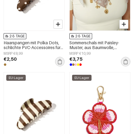
2-5 TAGE
2-5 TAGE
Haarspangen mit Polka Dots,
Sommerschals mit Paisley-
schlichte PVC-Accessoires für
Muster, aus Baumwolle,
den Alltag
Urlaubs-Accessoires für jeden
MSRP €8,99
MSRP €10,99
Tag
€2,50
€3,75
EU-Lager
EU-Lager