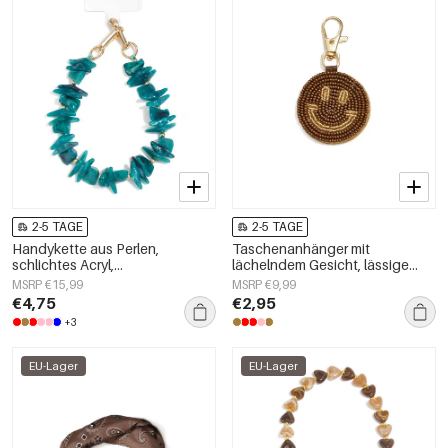
2-5 TAGE
2-5 TAGE
Handykette aus Perlen,
Taschenanhänger mit
schlichtes Acryl,
lächelndem Gesicht, lässige
Alltagsaccessoire
Gläser, Alltagsaccessoires
MSRP €15,99
MSRP €9,99
€4,75
€2,95
+3
EU-Lager
EU-Lager