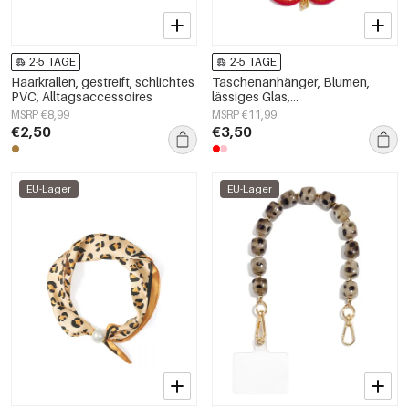
2-5 TAGE
2-5 TAGE
Haarkrallen, gestreift, schlichtes
Taschenanhänger, Blumen,
PVC, Alltagsaccessoires
lässiges Glas,
Alltagsaccessoires
MSRP €8,99
MSRP €11,99
€2,50
€3,50
EU-Lager
EU-Lager