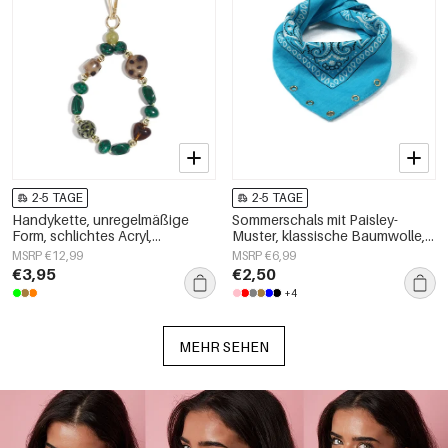
2-5 TAGE
2-5 TAGE
Handykette, unregelmäßige
Sommerschals mit Paisley-
Form, schlichtes Acryl,
Muster, klassische Baumwolle,
Alltagsaccessoire
Alltagsaccessoires
MSRP €12,99
MSRP €6,99
€3,95
€2,50
+4
MEHR SEHEN