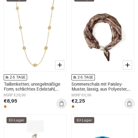
2-5 TAGE
2-5 TAGE
Taillenketten, unregelmäßige
Sommerschals mit Paisley-
Form, schlichtes Edelstahl,
Muster, lässig, aus Polyester,
Alltagsaccessoires
Accessoires für jeden Tag
MSRP €28,99
MSRP €6,99
€8,95
€2,25
EU-Lager
EU-Lager