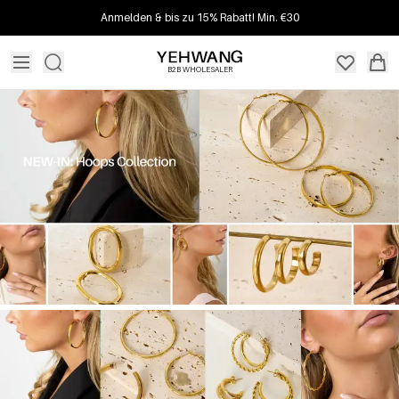
Anmelden & bis zu 15% Rabatt! Min. €30
B2B WHOLESALER