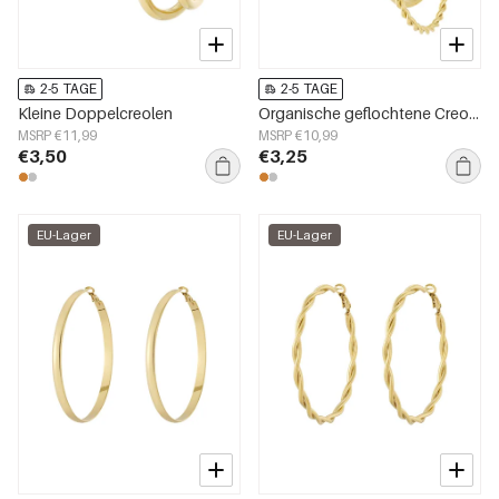
2-5 TAGE
2-5 TAGE
Kleine Doppelcreolen
Organische geflochtene Creolen
MSRP €11,99
MSRP €10,99
€3,50
€3,25
EU-Lager
EU-Lager