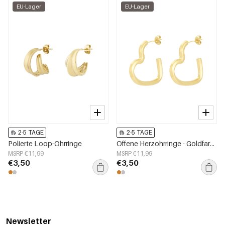
EU-Lager
EU-Lager
2-5 TAGE
2-5 TAGE
Polierte Loop-Ohrringe
Offene Herzohrringe - Goldfarben
MSRP €11,99
MSRP €11,99
€3,50
€3,50
Newsletter