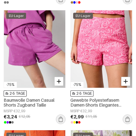
EU-Lager
EU-Lager
-75%
-75%
2-5 TAGE
2-5 TAGE
Baumwolle Damen Casual
Gewebte Polyesterfasern
Shorts Zugband Taille
Damen-Shorts Elegantes
Blumenmuster
MSRP €32,99
MSRP €32,99
€3,24
€2,99
€12,95
€11,95
EU-Lager
EU-Lager