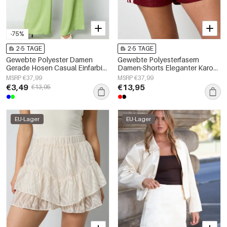
-75%
2-5 TAGE
2-5 TAGE
Gewebte Polyester Damen
Gewebte Polyesterfasern
Gerade Hosen Casual Einfarbig
Damen-Shorts Eleganter Karo
Frühling/Sommer
Herbst/Winter
MSRP €37,99
MSRP €37,99
€3,49
€13,95
€13,95
EU-Lager
EU-Lager