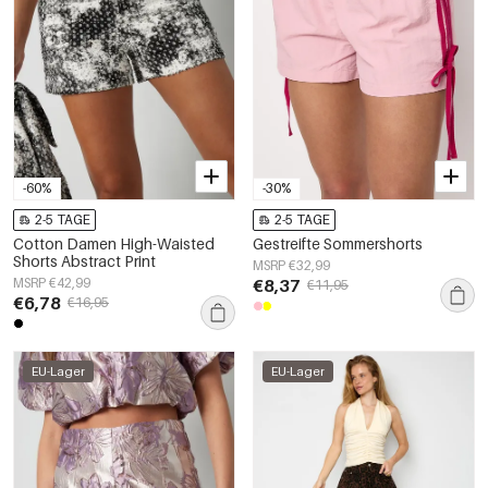
-60%
-30%
2-5 TAGE
2-5 TAGE
Cotton Damen High-Waisted
Gestreifte Sommershorts
Shorts Abstract Print
MSRP €32,99
MSRP €42,99
€8,37
€11,95
€6,78
€16,95
EU-Lager
EU-Lager