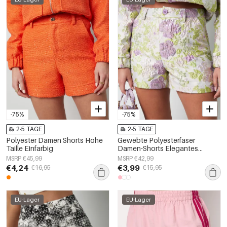
-75%
-75%
2-5 TAGE
2-5 TAGE
Polyester Damen Shorts Hohe
Gewebte Polyesterfaser
Taille Einfarbig
Damen-Shorts Elegantes
Blumenmuster
MSRP €45,99
MSRP €42,99
€4,24
€3,99
€16,95
€15,95
EU-Lager
EU-Lager