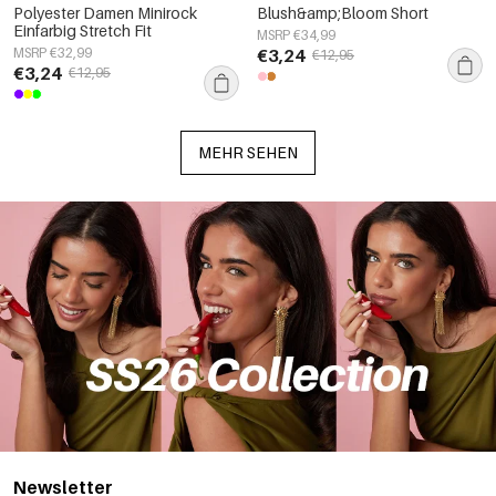
Polyester Damen Minirock
Blush&amp;Bloom Short
Einfarbig Stretch Fit
MSRP €34,99
MSRP €32,99
€3,24
€12,95
€3,24
€12,95
MEHR SEHEN
Newsletter