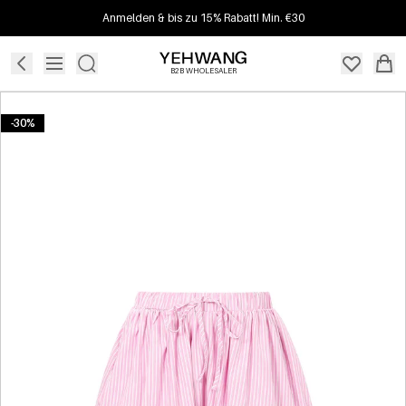
Anmelden & bis zu 15% Rabatt! Min. €30
B2B WHOLESALER
-30%