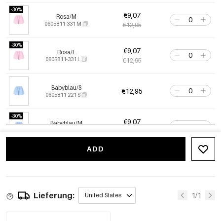
-30%
€9,07
Rosa/M
0605811-331 M
€12,95
-30%
€9,07
Rosa/L
0605811-331 L
€12,95
Babyblau/S
€12,95
0605811-221 S
-30%
€9,07
Babyblau/M
0605811-221 M
€12,95
ADD
-30%
€9,07
Babyblau/L
0605811-221 L
€12,95
-75%
€3,24
Lieferung:
Blau/S
1/1
United States
0605811-201 S
€12,95
Out Of Stock