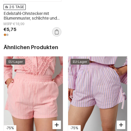
2-5 TAGE
Edelstahl-Ohrstecker mit
Blumenmuster, schlichte und
alltagstaugliche Serie,
MSRP €18,99
Damenschmuck
€5,75
Ähnlichen Produkten
EU-Lager
EU-Lager
-75%
-75%