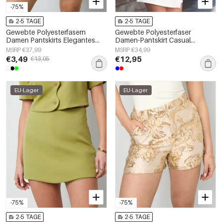
-75%
2-5 TAGE
2-5 TAGE
Gewebte Polyesterfasern
Gewebte Polyesterfaser
Damen Pantskirts Elegantes
Damen-Pantskirt Casual
Einfarbig Frühling/Sommer
Einfarbig Herbst/Winter
MSRP €37,99
MSRP €34,99
€3,49
€12,95
€13,95
EU-Lager
EU-Lager
-75%
-75%
2-5 TAGE
2-5 TAGE