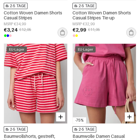
2-5 TAGE
2-5 TAGE
Cotton Woven Damen Shorts
Cotton Woven Damen Shorts
Casual Stripes
Casual Stripes Tie-up
MSRP €34,99
MSRP €32,99
€3,24
€2,99
€12,95
€11,95
EU-Lager
EU-Lager
-75%
2-5 TAGE
2-5 TAGE
Baumwollshorts, gestreift,
Baumwolle Damen Casual