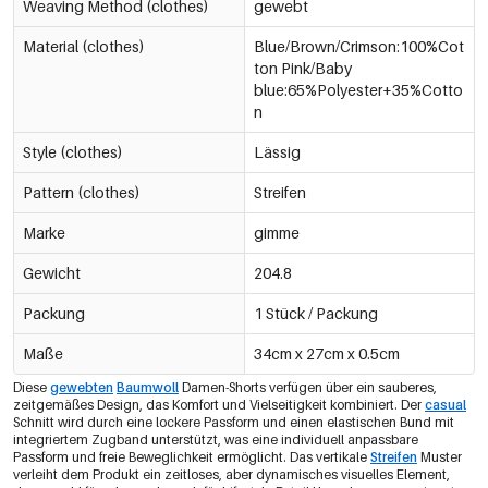
Purpur/M
Weaving Method (clothes)
gewebt
0605811-311 M
€12,95
Material (clothes)
Blue/Brown/Crimson:100%Cot
-75%
ton Pink/Baby
€3,24
Purpur/L
blue:65%Polyester+35%Cotto
0605811-311 L
€12,95
n
Style (clothes)
Lässig
Pattern (clothes)
Streifen
Marke
gimme
Gewicht
204.8
Packung
1 Stück / Packung
Maße
34cm x 27cm x 0.5cm
Diese
gewebten
Baumwoll
Damen-Shorts verfügen über ein sauberes,
zeitgemäßes Design, das Komfort und Vielseitigkeit kombiniert. Der
casual
Schnitt wird durch eine lockere Passform und einen elastischen Bund mit
integriertem Zugband unterstützt, was eine individuell anpassbare
Passform und freie Beweglichkeit ermöglicht. Das vertikale
Streifen
Muster
verleiht dem Produkt ein zeitloses, aber dynamisches visuelles Element,