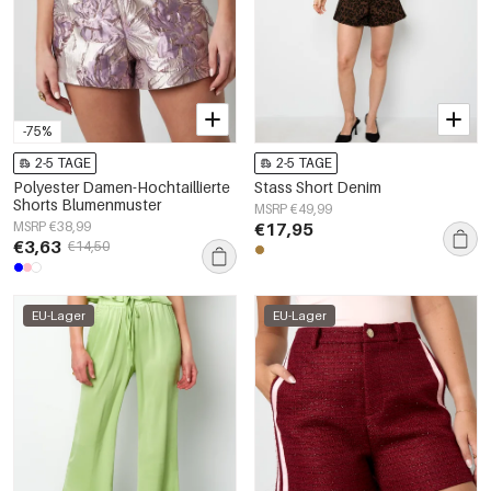
-75%
2-5 TAGE
2-5 TAGE
Polyester Damen-Hochtaillierte
Stass Short Denim
Shorts Blumenmuster
MSRP €49,99
MSRP €38,99
€17,95
€3,63
€14,50
EU-Lager
EU-Lager