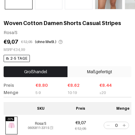
Woven Cotton Damen Shorts Casual Stripes
Rosa/S
€9,07
€12,95
(ohne MwSt.)
MSRP €34,99
2-5 TAGE
Großhandel
Maßgefertigt
Preis
€8.80
€8.62
€8.44
Menge
5-9
10-19
≥20
SKU
Preis
Menge
-30%
€9,07
Rosa/S
0605811-331 S
€12,95