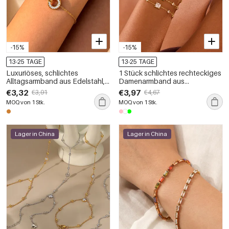
-15%
-15%
13-25 TAGE
13-25 TAGE
Luxuriöses, schlichtes
1 Stück schlichtes rechteckiges
Alltagsarmband aus Edelstahl,
Damenarmband aus
wasserdicht, goldfarben, mit
wasserdichtem Edelstahl mit
€3,32
€3,97
€3,91
€4,67
Kette für Damen
Zirkonia-Besatz
MOQ von 1 Stk.
MOQ von 1 Stk.
Lager in China
Lager in China