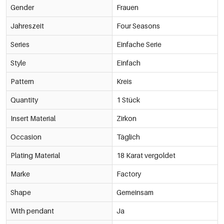
Gender
Frauen
Jahreszeit
Four Seasons
Series
Einfache Serie
Style
Einfach
Pattern
Kreis
Quantity
1 Stück
Insert Material
Zirkon
Occasion
Täglich
Plating Material
18 Karat vergoldet
Marke
Factory
Shape
Gemeinsam
With pendant
Ja