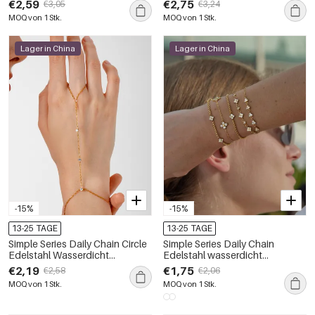
€2,59
€2,75
€3,05
€3,24
Zirkonia
MOQ von 1 Stk.
MOQ von 1 Stk.
Lager in China
Lager in China
-15%
-15%
13-25 TAGE
13-25 TAGE
Simple Series Daily Chain Circle
Simple Series Daily Chain
Edelstahl Wasserdicht
Edelstahl wasserdicht
Goldfarben Zirkon Damen
goldfarbene Zirkonia-
€2,19
€1,75
€2,58
€2,06
Kettenarmbänder
Damenarmbänder
MOQ von 1 Stk.
MOQ von 1 Stk.