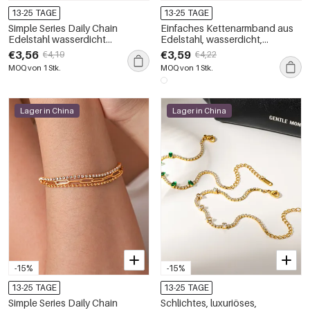
13-25 TAGE
13-25 TAGE
Simple Series Daily Chain
Einfaches Kettenarmband aus
Edelstahl wasserdicht
Edelstahl, wasserdicht,
goldfarbenes Zirkonia-
goldfarben, mit Zirkonia
€3,56
€3,59
€4,19
€4,22
Damenarmband
MOQ von 1 Stk.
MOQ von 1 Stk.
Lager in China
Lager in China
-15%
-15%
13-25 TAGE
13-25 TAGE
Simple Series Daily Chain
Schlichtes, luxuriöses,