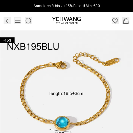
Anmelden & bis zu 15% Rabatt! Min. €30
B2B WHOLESALER
-15%