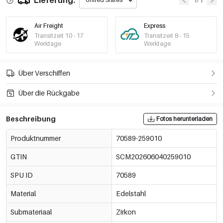
Air Freight
Express
Transitzeit 10 - 17
Transitzeit 8 - 15
Werktage
Werktage
Über Verschiffen
Über die Rückgabe
Beschreibung
Fotos herunterladen
Produktnummer
70589-259010
GTIN
SCM202606040259010
SPU ID
70589
Material
Edelstahl
Submateriaal
Zirkon