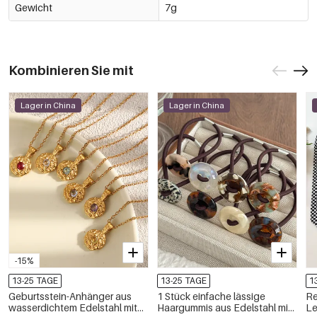
Gewicht
7g
Kombinieren Sie mit
Lager in China
Lager in China
-15%
13-25 TAGE
13-25 TAGE
1
Geburtsstein-Anhänger aus
1 Stück einfache lässige
Re
wasserdichtem Edelstahl mit
Haargummis aus Edelstahl mit
Le