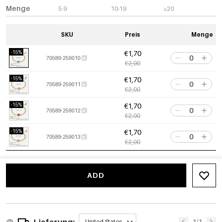
Menge
5-9
10-19
≥20
SKU
Preis
Menge
-15%
€1,70
70589-259010
€2,00
-15%
€1,70
70589-259011
€2,00
-15%
€1,70
70589-259012
€2,00
-15%
€1,70
70589-259013
€2,00
ADD
Lieferung:
1/1
United States