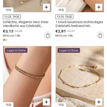
-15%
-15%
13-25 TAGE
13-25 TAGE
Schlichte, elegante Herz-Kreis-
1 Stück luxuriöses rechteckiges
Handkette aus Edelstahl,
Edelstahl-Armband mit
wasserdicht, goldfarben, mit
wasserdichtem Zirkonia für
€3,13
€2,81
€3,68
€3,31
Zirkonia
Damen
MOQ von 1 Stk.
MOQ von 1 Stk.
Lager in China
Lager in China
-15%
-15%