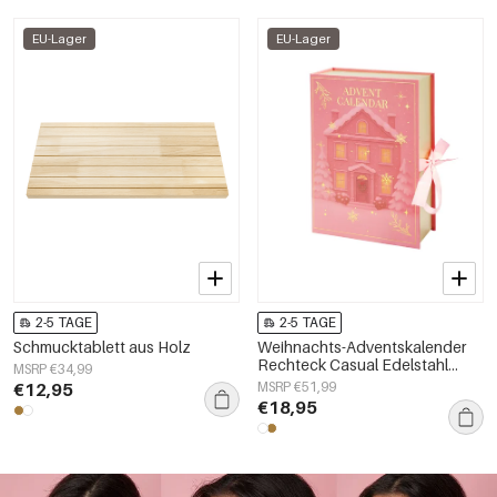
EU-Lager
EU-Lager
2-5 TAGE
2-5 TAGE
Schmucktablett aus Holz
Weihnachts-Adventskalender
Rechteck Casual Edelstahl
MSRP €34,99
Weihnachten
€12,95
MSRP €51,99
€18,95