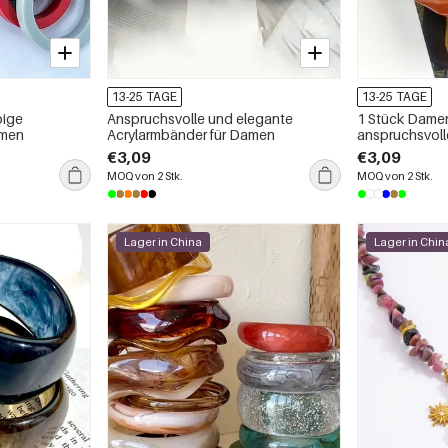
13-25 TAGE
13-25 TAGE
bige
Anspruchsvolle und elegante
1 Stück Dame
amen
Acrylarmbänder für Damen
anspruchsvoll
französischen 
€3,09
€3,09
MOQ von 2 Stk.
MOQ von 2 Stk.
Lager in China
Lager in Chin