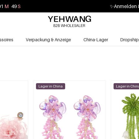
01
M
47
S
✨
Anmelden &
B2B WHOLESALER
soires
Verpackung & Anzeige
China-Lager
Dropship
Lager in China
Lager in Chin