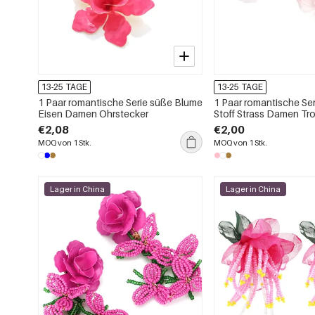
13-25 TAGE
13-25 TAGE
1 Paar romantische Serie süße Blume
1 Paar romantische Se
Eisen Damen Ohrstecker
Stoff Strass Damen Tr
€2,08
€2,00
MOQ von 1 Stk.
MOQ von 1 Stk.
Lager in China
Lager in China