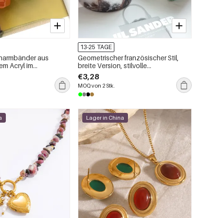
13-25 TAGE
narmbänder aus
Geometrischer französischer Stil,
em Acryl im
breite Version, stilvolle
Stil mit breiter Krempe
Damenarmbänder
€3,28
MOQ von 2 Stk.
a
Lager in China