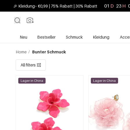
01
D
23
H
🎉 Kleidung– €0,99 | 75% Rabatt | 30% Rabatt
Neu
Bestseller
Schmuck
Kleidung
Acces
Home
/
Bunter Schmuck
All filters
Lager in China
Lager in China