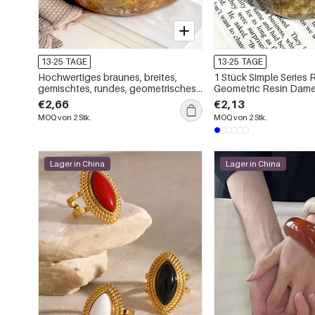
13-25 TAGE
13-25 TAGE
Hochwertiges braunes, breites,
1 Stück Simple Series 
gemischtes, rundes, geometrisches
Geometric Resin Dame
Damenarmband
€2,66
€2,13
MOQ von 2 Stk.
MOQ von 2 Stk.
Lager in China
Lager in China