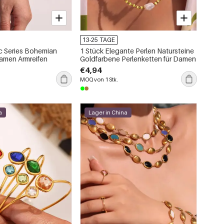
13-25 TAGE
ic Series Bohemian
1 Stück Elegante Perlen Natursteine
Damen Armreifen
Goldfarbene Perlenketten für Damen
€4,94
MOQ von 1 Stk.
a
Lager in China