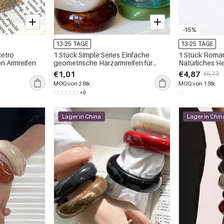
-15%
13-25 TAGE
13-25 TAGE
Retro
1 Stück Simple Series Einfache
1 Stück Roman
n Armreifen
geometrische Harzarmreifen für
Natürliches He
Damen
vergoldet Nat
€1,01
€4,87
€5,73
Anhänger Hal
MOQ von 2 Stk.
MOQ von 1 Stk.
+9
Lager in China
Lager in Chin