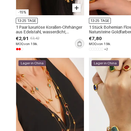
-15%
13-25 TAGE
13-25 TAGE
1 Paar luxuriöse Korallen-Ohrhänger
1 Stück Bohemian Flo
aus Edelstahl, wasserdicht,
Natursteine Goldfarbe
goldfarben, für Damen
Perlenketten für Dame
€2,91
€7,80
€3,42
MOQ von 1 Stk.
MOQ von 1 Stk.
+2
Lager in China
Lager in China