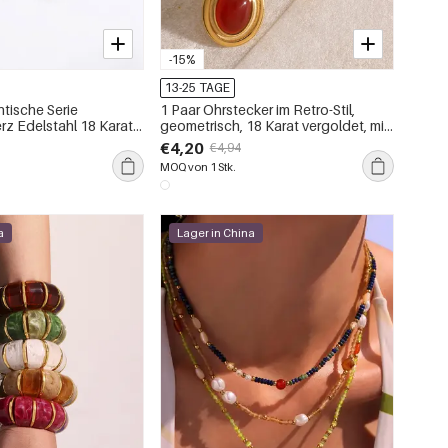
-15%
13-25 TAGE
tische Serie
1 Paar Ohrstecker im Retro-Stil,
rz Edelstahl 18 Karat
geometrisch, 18 Karat vergoldet, mit
urstein Damen
künstlichem Edelstein
€4,20
€4,94
sketten
MOQ von 1 Stk.
a
Lager in China