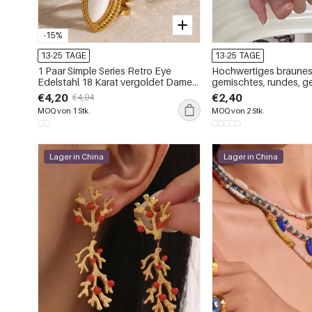
-15%
13-25 TAGE
13-25 TAGE
1 Paar Simple Series Retro Eye
Hochwertiges braunes,
Edelstahl 18 Karat vergoldet Damen
gemischtes, rundes, g
verstellbare Ringe
Damenarmband
€4,20
€2,40
€4,94
MOQ von 1 Stk.
MOQ von 2 Stk.
Lager in China
Lager in China