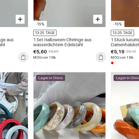
-15%
-15%
13-25 TAGE
13-25 TAGE
nge aus
1 Set Halloween-Ohrringe aus
1 Stück luxuri
ahl
wasserdichtem Edelstahl
Damenhalskett
in Goldfarbe 
€5,60
€5,19
€6,59
€6,10
MOQ von 1 Stk.
MOQ von 1 Stk.
Lager in China
Lager in Chin