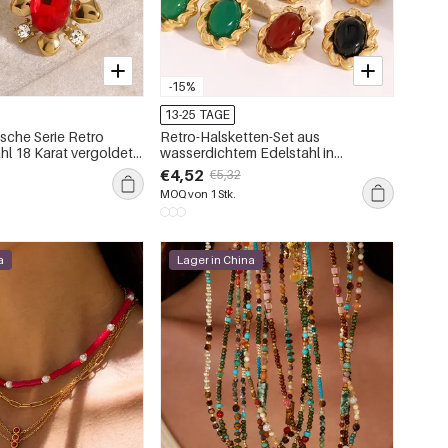
-15%
13-25 TAGE
ische Serie Retro
Retro-Halsketten-Set aus
hl 18 Karat vergoldet
wasserdichtem Edelstahl in
 Ohrstecker
Goldfarbe
€4,52
€5,32
MOQ von 1 Stk.
a
Lager in China