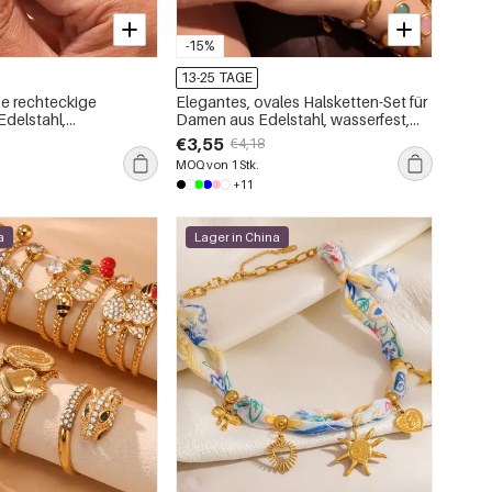
-15%
13-25 TAGE
se rechteckige
Elegantes, ovales Halsketten-Set für
Edelstahl,
Damen aus Edelstahl, wasserfest,
goldfarben, für Damen
goldfarben, mit Opalanhänger.
€3,55
€4,18
MOQ von 1 Stk.
+11
a
Lager in China