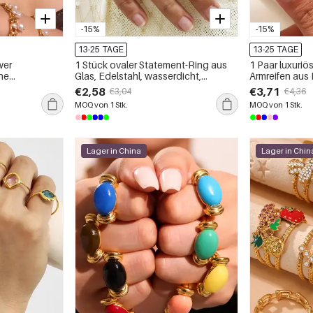
-15%
-15%
13-25 TAGE
13-25 TAGE
wer
1 Stück ovaler Statement-Ring aus
1 Paar luxuriö
ne
Glas, Edelstahl, wasserdicht,
Armreifen aus 
n
goldfarben
wasserdicht, 
€2,58
€3,71
€3,04
€4,36
MOQ von 1 Stk.
MOQ von 1 Stk.
Lager in China
Lager in Chin