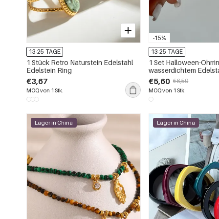
-15%
13-25 TAGE
13-25 TAGE
1 Stück Retro Naturstein Edelstahl
1 Set Halloween-Ohrri
Edelstein Ring
wasserdichtem Edelst
€3,67
€5,60
€6,59
MOQ von 1 Stk.
MOQ von 1 Stk.
Lager in China
Lager in China