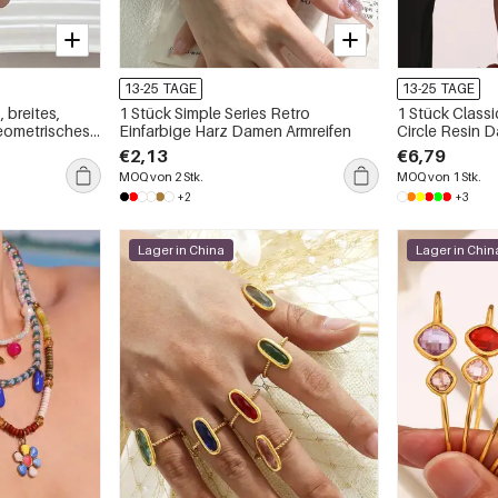
13-25 TAGE
13-25 TAGE
 breites,
1 Stück Simple Series Retro
1 Stück Class
eometrisches
Einfarbige Harz Damen Armreifen
Circle Resin 
€2,13
€6,79
MOQ von 2 Stk.
MOQ von 1 Stk.
+2
+3
Lager in China
Lager in Chin