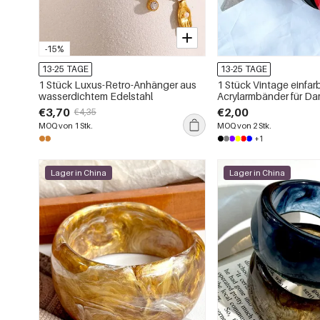
-15%
13-25 TAGE
13-25 TAGE
1 Stück Luxus-Retro-Anhänger aus
1 Stück Vintage einfar
wasserdichtem Edelstahl
Acrylarmbänder für D
€3,70
€2,00
€4,35
MOQ von 1 Stk.
MOQ von 2 Stk.
+1
Lager in China
Lager in China