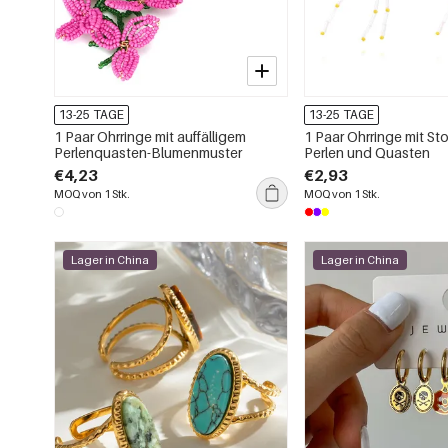
13-25 TAGE
13-25 TAGE
1 Paar Ohrringe mit auffälligem
1 Paar Ohrringe mit St
Perlenquasten-Blumenmuster
Perlen und Quasten
€4,23
€2,93
MOQ von 1 Stk.
MOQ von 1 Stk.
Lager in China
Lager in China