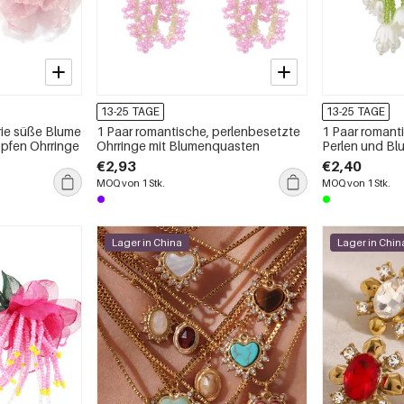
13-25 TAGE
13-25 TAGE
rie süße Blume
1 Paar romantische, perlenbesetzte
1 Paar romant
opfen Ohrringe
Ohrringe mit Blumenquasten
Perlen und B
€2,93
€2,40
MOQ von 1 Stk.
MOQ von 1 Stk.
Lager in China
Lager in Chin