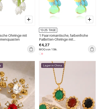
13-25 TAGE
ische Ohrringe mit
1 Paar romantische, farbenfrohe
lumenquasten
Pailletten-Ohrringe mit
Blumenmuster
€4,27
MOQ von 1 Stk.
a
Lager in China