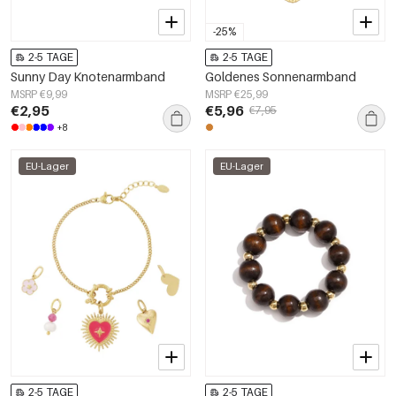
-25%
2-5 TAGE
2-5 TAGE
Sunny Day Knotenarmband
Goldenes Sonnenarmband
MSRP €9,99
MSRP €25,99
€2,95
€5,96
€7,95
+8
EU-Lager
EU-Lager
2-5 TAGE
2-5 TAGE