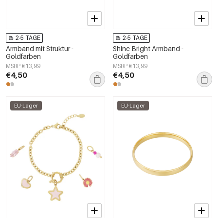
2-5 TAGE
2-5 TAGE
Armband mit Struktur -
Shine Bright Armband -
Goldfarben
Goldfarben
MSRP €13,99
MSRP €13,99
€4,50
€4,50
EU-Lager
EU-Lager