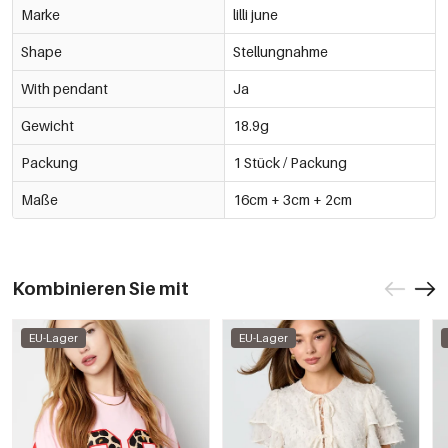
Marke
lilli june
Shape
Stellungnahme
With pendant
Ja
Gewicht
18.9g
Packung
1 Stück / Packung
Maße
16cm + 3cm + 2cm
Kombinieren Sie mit
EU-Lager
EU-Lager