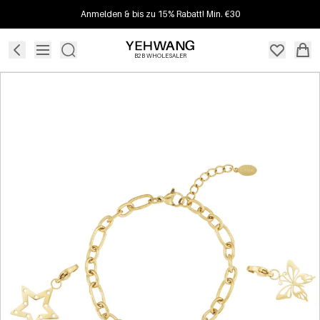
Anmelden & bis zu 15% Rabatt! Min. €30
B2B WHOLESALER