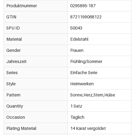
Produktnummer
0295895-187
GTIN
8721199068122
SPU ID
50043
Material
Edelstahl
Gender
Frauen
Jahreszeit
Frühling/Sommer
Series
Einfache Serie
Style
Heimwerken
Pattern
Sonne,Herz,Stern,Hülse
Quantity
1 Satz
Occasion
Täglich
Plating Material
14 Karat vergoldet