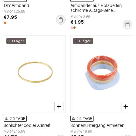
DIY Armband
Armbänder aus Holzperlen,
schlichte Alltags-Serie,
MSRP €25,99
Damenschmuck
€7,95
MSRP €6,99
€1,95
EU-Lager
EU-Lager
2-5 TAGE
2-5 TAGE
Schlichter cooler Armreif
Sonnenuntergang Armreifen
MSRP €15,99
MSRP €19,99