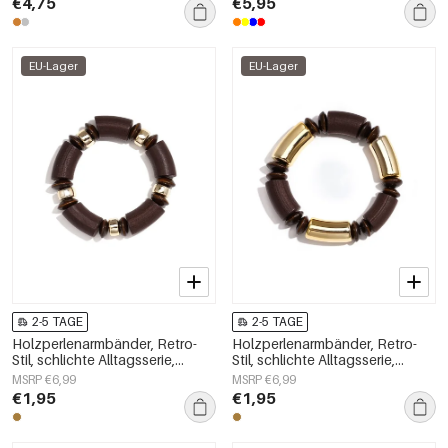
€4,75
€5,95
EU-Lager
EU-Lager
2-5 TAGE
2-5 TAGE
Holzperlenarmbänder, Retro-
Holzperlenarmbänder, Retro-
Stil, schlichte Alltagsserie,
Stil, schlichte Alltagsserie,
Damenschmuck
Damenschmuck
MSRP €6,99
MSRP €6,99
€1,95
€1,95