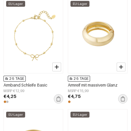
EU-Lager
EU-Lager
2-5 TAGE
2-5 TAGE
Armband Schleife Basic
Armreif mit massivem Glanz
MSRP €12,99
MSRP €15,99
€4,25
€4,75
EU-Lager
EU-Lager