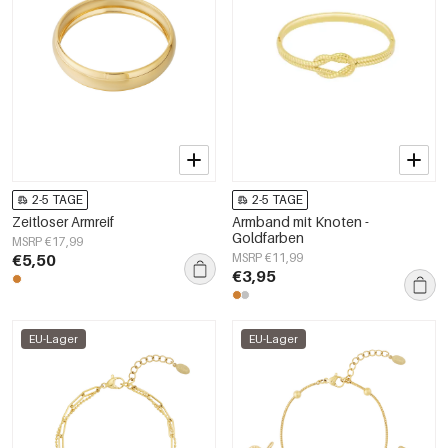
2-5 TAGE
2-5 TAGE
Zeitloser Armreif
Armband mit Knoten -
Goldfarben
MSRP €17,99
€5,50
MSRP €11,99
€3,95
EU-Lager
EU-Lager