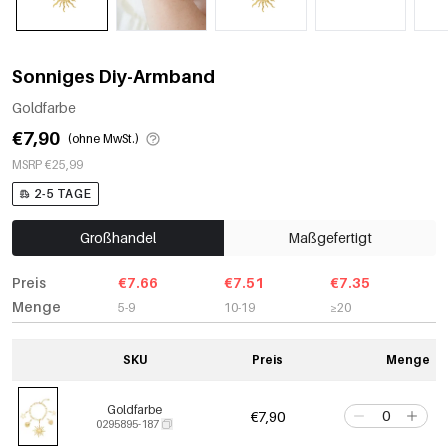
Sonniges Diy-Armband
Goldfarbe
€7,90
(ohne MwSt.)
MSRP €25,99
2-5 TAGE
Großhandel
Maßgefertigt
Preis
€7.66
€7.51
€7.35
Menge
5-9
10-19
≥20
SKU
Preis
Menge
Goldfarbe
€7,90
0295895-187