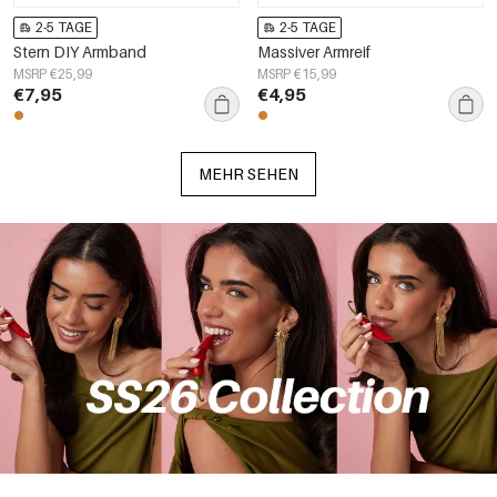
2-5 TAGE
2-5 TAGE
Stern DIY Armband
Massiver Armreif
MSRP €25,99
MSRP €15,99
€7,95
€4,95
MEHR SEHEN