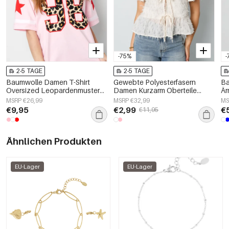
-75%
-
2-5 TAGE
2-5 TAGE
Baumwolle Damen T-Shirt
Gewebte Polyesterfasern
Ba
Oversized Leopardenmuster
Damen Kurzarm Oberteile
Är
Zahl 98
Elegantes Bindung Einfarbig
MSRP €26,99
MSRP €32,99
MS
€9,95
€2,99
€
€11,95
Ähnlichen Produkten
EU-Lager
EU-Lager