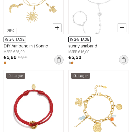
-25%
2-5 TAGE
2-5 TAGE
DIY-Armband mit Sonne
sunny armband
MSRP €25,99
MSRP €16,99
€5,96
€5,50
€7,95
EU-Lager
EU-Lager