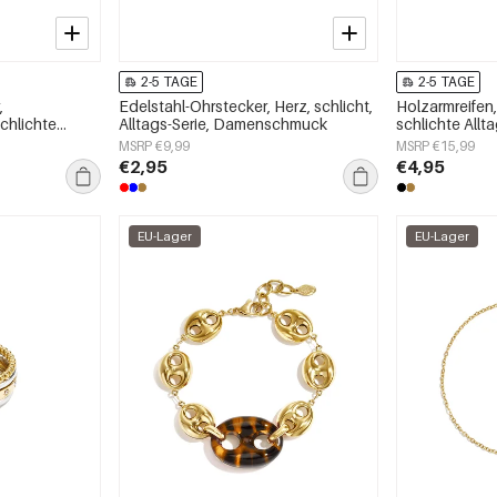
2-5 TAGE
2-5 TAGE
,
Edelstahl-Ohrstecker, Herz, schlicht,
Holzarmreifen
chlichte
Alltags-Serie, Damenschmuck
schlichte Allta
chmuck
Damenschmu
MSRP €9,99
MSRP €15,99
€2,95
€4,95
EU-Lager
EU-Lager