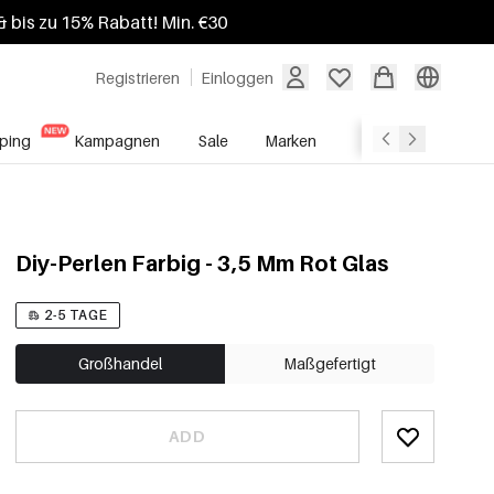
 bis zu 15% Rabatt! Min. €30
Registrieren
Einloggen
ping
Kampagnen
Sale
Marken
Grosshandelsdien
Diy-Perlen Farbig - 3,5 Mm Rot Glas
2-5 TAGE
Großhandel
Maßgefertigt
ADD