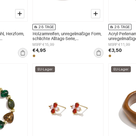
2-5 TAGE
2-5 TAGE
hl, Herzform,
Holzarmreifen, unregelmäßige Form,
Acryl-Perlena
schlichte Alltags-Serie,
unregelmäßige
Damenschmuck
Alltagsserie
MSRP €15,99
MSRP €11,99
€4,95
€3,50
EU-Lager
EU-Lager