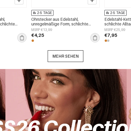
2-5 TAGE
2-5 TAGE
hl,
Ohrstecker aus Edelstahl,
Edelstahl-Ket
chlichte
unregelmäßige Form, schlichte
schlichte Allta
schmuck
Alltags-Serie, Damenschmuck
Damenschmu
MSRP €13,99
MSRP €25,99
€4,25
€7,95
MEHR SEHEN