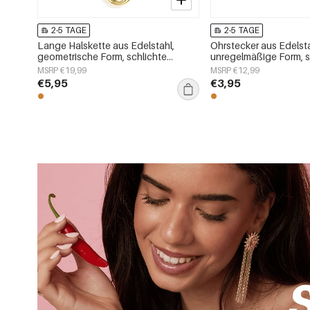
2-5 TAGE
2-5 TAGE
Lange Halskette aus Edelstahl,
Ohrstecker aus Edelsta
geometrische Form, schlichte
unregelmäßige Form, s
Alltags-Serie, Damenschmuck
Alltags-Serie, Damen
MSRP €19,99
MSRP €12,99
€5,95
€3,95