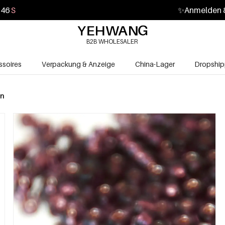
45
S
✨
Anmelden &
B2B WHOLESALER
soires
Verpackung & Anzeige
China-Lager
Dropship
en