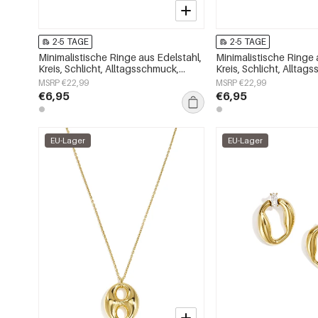
2-5 TAGE
2-5 TAGE
Minimalistische Ringe aus Edelstahl,
Minimalistische Ringe 
Kreis, Schlicht, Alltagsschmuck,
Kreis, Schlicht, Alltag
Damenschmuck
Damenschmuck
MSRP €22,99
MSRP €22,99
€6,95
€6,95
EU-Lager
EU-Lager