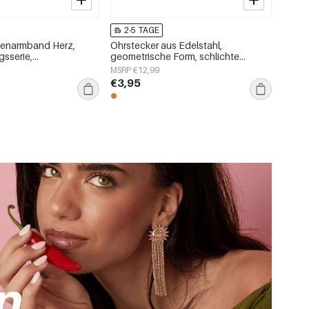
2-5 TAGE
tenarmband Herz,
Ohrstecker aus Edelstahl,
gsserie,
geometrische Form, schlichte
ck
Alltags-Serie, Damenschmuck
MSRP €12,99
€3,95