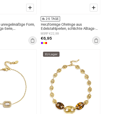
2-5 TAGE
, unregelmäßige Form,
Herzförmige Ohrringe aus
gs-Serie,
Edelstahlperlen, schlichte Alltags-
ck
Serie, Damenschmuck
MSRP €22,99
€6,95
EU-Lager