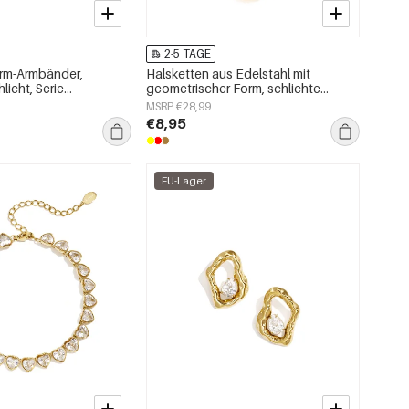
2-5 TAGE
arm-Armbänder,
Halsketten aus Edelstahl mit
licht, Serie
geometrischer Form, schlichte
ck“
Alltags-Serie, Damenschmuck
MSRP €28,99
€8,95
EU-Lager