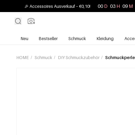
00
D
03
H
09
M
🎉 Accessoires Ausverkauf – €0,10!
Neu
Bestseller
Schmuck
Kleidung
Acces
HOME
/
Schmuck
/
DIY Schmuckzubehör
/
Schmuckperl