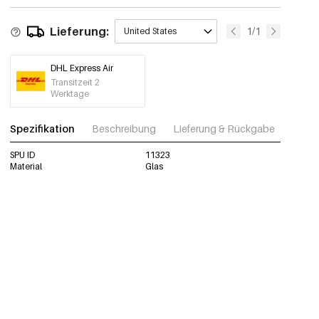
Lieferung:
1/1
United States
DHL Express Air
Transitzeit 2
Werktage
Spezifikation
Beschreibung
Lieferung & Rückgabe
Fotos
SPU ID
11323
Material
Glas