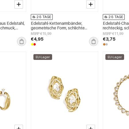
2-5 TAGE
2-5 TAGE
aus Edelstahl,
Edelstahl-Kettenarmbänder,
Edelstahl-Ch
sschmuck,
geometrische Form, schlichte
rechteckig, sch
Alltagsserie, Damenschmuck
„Damenschmu
MSRP €15,99
MSRP €11,99
€4,95
€3,75
EU-Lager
EU-Lager