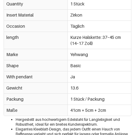
Quantity
1 Stück
Insert Material
Zirkon
Occasion
Täglich
length
Kurze Halskette: 37–45 cm
(14–17 Zoll)
Marke
Yehwang
Shape
Basic
With pendant
Ja
Gewicht
13.6
Packung
1 Stück / Packung
Maße
41cm + 5cm + 2cm
Hergestellt aus hochwertigem Edelstahl für Langlebigkeit und
Robustheit, ideal für ein breites Kundenspektrum.
Elegantes Kleeblatt-Design, das jedem Outfit einen Hauch von
Raffinesse verleiht und sich perfekt für legere oder formelle Anlässe