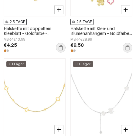
2-5 TAGE
2-5 TAGE
Halskette mit doppeltem
Halskette mit Klee- und
Kleeblatt – Goldfarbe -
Blumenanhängern – Goldfarbe -
Goldfarbefarbe
Goldfarbefarbe
MSRP €13,99
MSRP €28,99
€4,25
€9,50
EU-Lager
EU-Lager