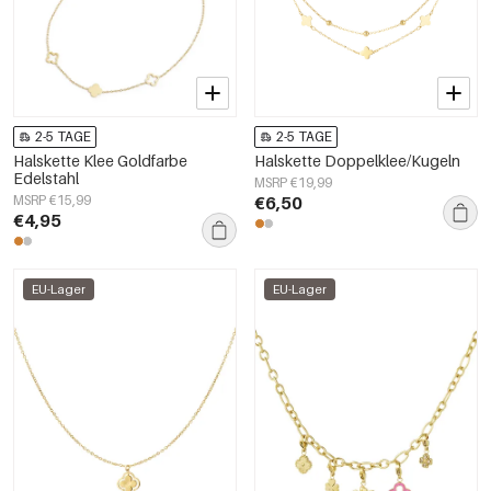
2-5 TAGE
2-5 TAGE
Halskette Klee Goldfarbe
Halskette Doppelklee/Kugeln
Edelstahl
MSRP €19,99
MSRP €15,99
€6,50
€4,95
EU-Lager
EU-Lager