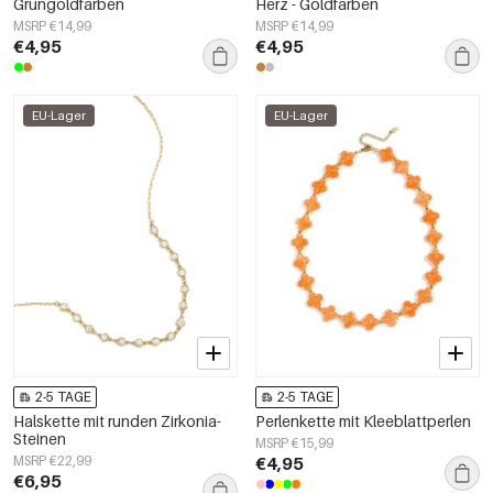
Grüngoldfarben
Herz - Goldfarben
MSRP €14,99
MSRP €14,99
€4,95
€4,95
EU-Lager
EU-Lager
2-5 TAGE
2-5 TAGE
Halskette mit runden Zirkonia-
Perlenkette mit Kleeblattperlen
Steinen
MSRP €15,99
MSRP €22,99
€4,95
€6,95