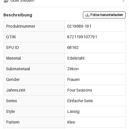
Über Steuern
Beschreibung
Fotos herunterladen
Produktnummer
0219689-181
GTIN
8721199107791
SPU ID
68162
Material
Edelstahl
Submateriaal
Zirkon
Gender
Frauen
Jahreszeit
Four Seasons
Series
Einfache Serie
Style
Lässig
Pattern
Klee