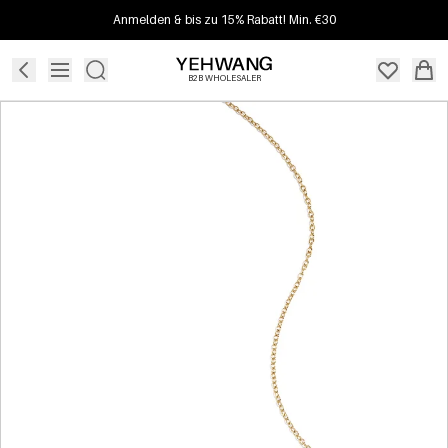
Anmelden & bis zu 15% Rabatt! Min. €30
B2B WHOLESALER