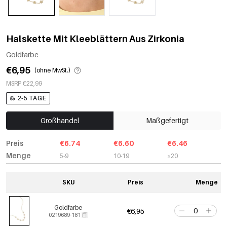
Halskette Mit Kleeblättern Aus Zirkonia
Goldfarbe
€6,95
(ohne MwSt.)
MSRP €22,99
2-5 TAGE
Großhandel
Maßgefertigt
Preis
€6.74
€6.60
€6.46
Menge
5-9
10-19
≥20
SKU
Preis
Menge
Goldfarbe
€6,95
0219689-181