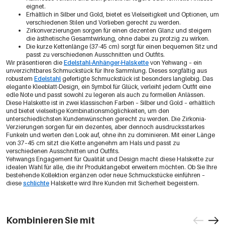
eignet.
Erhältlich in Silber und Gold, bietet es Vielseitigkeit und Optionen, um
verschiedenen Stilen und Vorlieben gerecht zu werden.
Zirkonverzierungen sorgen für einen dezenten Glanz und steigern
die ästhetische Gesamtwirkung, ohne dabei zu protzig zu wirken.
Die kurze Kettenlänge (37-45 cm) sorgt für einen bequemen Sitz und
passt zu verschiedenen Ausschnitten und Outfits.
Wir präsentieren die
Edelstahl-Anhänger-Halskette
von Yehwang – ein
unverzichtbares Schmuckstück für Ihre Sammlung. Dieses sorgfältig aus
robustem
Edelstahl
gefertigte Schmuckstück ist besonders langlebig. Das
elegante Kleeblatt-Design, ein Symbol für Glück, verleiht jedem Outfit eine
edle Note und passt sowohl zu legeren als auch zu formellen Anlässen.
Diese Halskette ist in zwei klassischen Farben – Silber und Gold – erhältlich
und bietet vielseitige Kombinationsmöglichkeiten, um den
unterschiedlichsten Kundenwünschen gerecht zu werden. Die Zirkonia-
Verzierungen sorgen für ein dezentes, aber dennoch ausdrucksstarkes
Funkeln und werten den Look auf, ohne ihn zu dominieren. Mit einer Länge
von 37–45 cm sitzt die Kette angenehm am Hals und passt zu
verschiedenen Ausschnitten und Outfits.
Yehwangs Engagement für Qualität und Design macht diese Halskette zur
idealen Wahl für alle, die ihr Produktangebot erweitern möchten. Ob Sie Ihre
bestehende Kollektion ergänzen oder neue Schmuckstücke einführen –
diese
schlichte
Halskette wird Ihre Kunden mit Sicherheit begeistern.
Kombinieren Sie mit