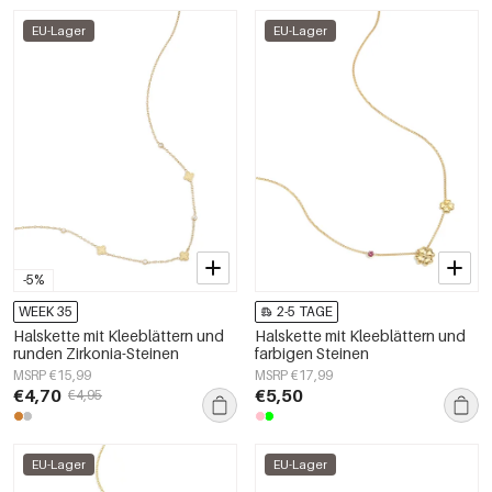
EU-Lager
EU-Lager
-5%
WEEK 35
2-5 TAGE
Halskette mit Kleeblättern und
Halskette mit Kleeblättern und
runden Zirkonia-Steinen
farbigen Steinen
MSRP €15,99
MSRP €17,99
€4,70
€5,50
€4,95
EU-Lager
EU-Lager