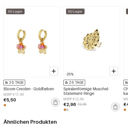
EU-Lager
EU-Lager
-25%
2-5 TAGE
2-5 TAGE
Bloom Creolen - Goldfarben
Spiralenförmige Muschel-
Ch
Statement-Ringe
ka
MSRP €17,99
St
€5,50
MSRP €12,99
MS
D
€2,96
€
€3,95
Ähnlichen Produkten