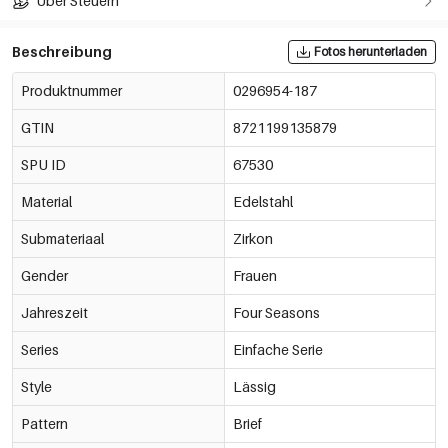
Über Steuern
Beschreibung
Fotos herunterladen
Produktnummer
0296954-187
GTIN
8721199135879
SPU ID
67530
Material
Edelstahl
Submateriaal
Zirkon
Gender
Frauen
Jahreszeit
Four Seasons
Series
Einfache Serie
Style
Lässig
Pattern
Brief