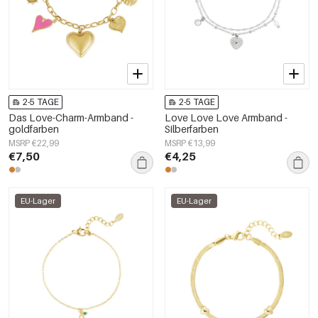
2-5 TAGE
2-5 TAGE
Das Love-Charm-Armband -
Love Love Love Armband -
goldfarben
Silberfarben
MSRP €22,99
MSRP €13,99
€7,50
€4,25
EU-Lager
EU-Lager