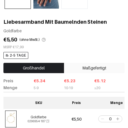
Liebesarmband Mit Baumelnden Steinen
Goldfarbe
€5,50
(ohne MwSt.)
MSRP €17,99
2-5 TAGE
Großhandel
Maßgefertigt
Preis
€5.34
€5.23
€5.12
Menge
5-9
10-19
≥20
SKU
Preis
Menge
Goldfarbe
€5,50
0296954-187