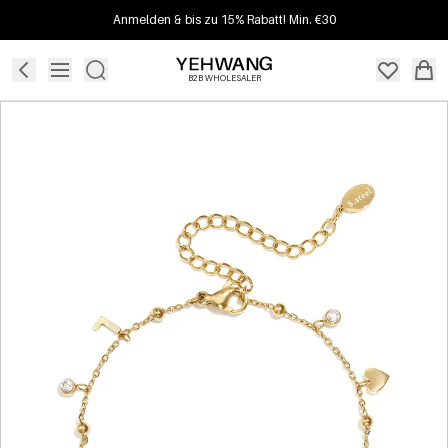
Anmelden & bis zu 15% Rabatt! Min. €30
B2B WHOLESALER