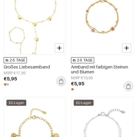
2-5 TAGE
2-5 TAGE
Großes Liebesarmband
Armband mit farbigen Steinen
und Blumen
MSRP €17,99
€5,95
MSRP €19,99
€5,95
EU-Lager
EU-Lager