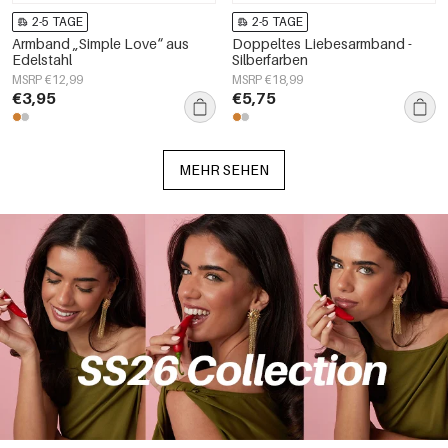
2-5 TAGE
2-5 TAGE
Armband „Simple Love“ aus
Doppeltes Liebesarmband -
Edelstahl
Silberfarben
MSRP €12,99
MSRP €18,99
€3,95
€5,75
MEHR SEHEN