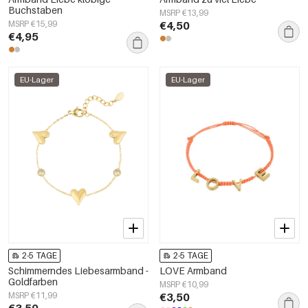
Buchstaben
MSRP €13,99
MSRP €15,99
€4,50
€4,95
EU-Lager
EU-Lager
2-5 TAGE
2-5 TAGE
Schimmerndes Liebesarmband -
LOVE Armband
Goldfarben
MSRP €10,99
MSRP €11,99
€3,50
€3,50