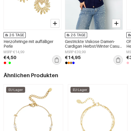
2-5 TAGE
2-5 TAGE
Herzohrringe mit auffälliger
Gestrickte Viskose Damen-
Oh
Perle
Cardigan Herbst/Winter Casual
He
Einfarbig
MSRP €14,99
MSRP €39,99
MS
€4,50
€14,95
€
Ähnlichen Produkten
EU-Lager
EU-Lager