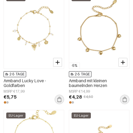
-5%
2-5 TAGE
2-5 TAGE
Armband Lucky Love -
Armband mit kleinen
Goldfarben
baumelnden Herzen
MSRP €17,99
MSRP €14,99
€5,75
€4,28
€4,50
EU-Lager
EU-Lager