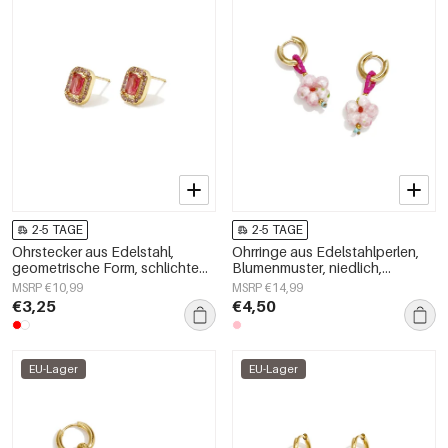
2-5 TAGE
2-5 TAGE
Ohrstecker aus Edelstahl,
Ohrringe aus Edelstahlperlen,
geometrische Form, schlichte
Blumenmuster, niedlich,
Alltags-Serie, Damenschmuck
schlicht, Damenschmuck
MSRP €10,99
MSRP €14,99
€3,25
€4,50
EU-Lager
EU-Lager