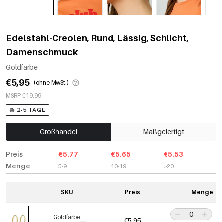
Edelstahl-Creolen, Rund, Lässig, Schlicht,
Damenschmuck
Goldfarbe
€5,95
(ohne MwSt.)
MSRP €19,99
2-5 TAGE
Großhandel
Maßgefertigt
Preis
€5.77
€5.65
€5.53
Menge
5-9
10-19
≥20
SKU
Preis
Menge
Goldfarbe
€5,95