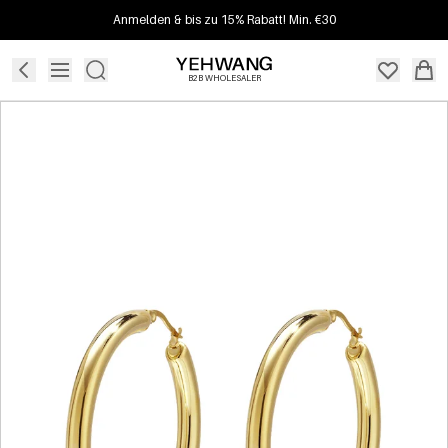
Anmelden & bis zu 15% Rabatt! Min. €30
B2B WHOLESALER