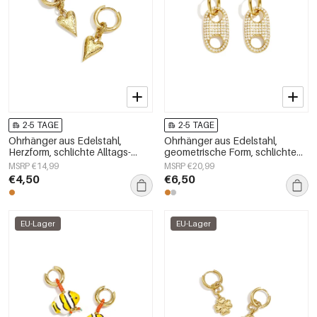
2-5 TAGE
2-5 TAGE
Ohrhänger aus Edelstahl,
Ohrhänger aus Edelstahl,
Herzform, schlichte Alltags-
geometrische Form, schlichte
Serie, Damenschmuck
Alltags-Serie, Damenschmuck
MSRP €14,99
MSRP €20,99
€4,50
€6,50
EU-Lager
EU-Lager