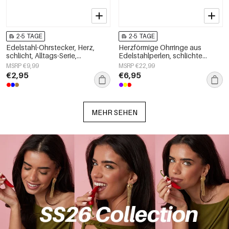
2-5 TAGE
2-5 TAGE
Edelstahl-Ohrstecker, Herz,
Herzförmige Ohrringe aus
schlicht, Alltags-Serie,
Edelstahlperlen, schlichte
Damenschmuck
Alltags-Serie, Damenschmuck
MSRP €9,99
MSRP €22,99
€2,95
€6,95
MEHR SEHEN