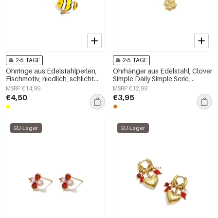
2-5 TAGE
2-5 TAGE
Ohrringe aus Edelstahlperlen,
Ohrhänger aus Edelstahl, Clover
Fischmotiv, niedlich, schlicht
Simple Daily Simple Serie,
und elegant, Damenschmuck
Damenschmuck
MSRP €14,99
MSRP €12,99
€4,50
€3,95
EU-Lager
EU-Lager