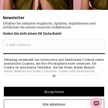
Newsletter
Erhalten Sie exklusive Angebote, Updates, Inspirationen und
entdecken Sie unsere neuesten Kollektionen.
Holen Sie sich einen 5€ Gutschein!
ABONNIEREN
Yehwang verwendet nur technische und funktionale Cookies sowie
analytische Cookies, die Ihre Privatsphäre nicht verletzen. Ein
Cookie ist eine kleine Textdatei, die bei Ihrem ersten Besuch
dieser Website auf Ihrem Computer, Tablet oder Smartphone
INFO
gespeichert wird.Die von uns verwendeten Cookies sind für die
technische Funktionalität der Website und Ihre
Benutzerfreundlichkeit notwendig. Sie ermöglichen es der
Website, ordnungsgemäß zu funktionieren und z.B. Ihre
ALLGEMEIN
bevorzugten Einstellungen zu speichern. Sie ermöglichen es uns
Akzeptieren
auch, unsere Website zu optimieren.Um sicherzustellen, dass Sie
eine gute Browsing- und Einkaufserfahrung auf Yehwang haben,
empfehlen wir Ihnen, unserer Sammlung und Verwendung von
Alle ablehnen
FAQ
Cookies zuzustimmen. Sie können sich von Cookies abmelden,