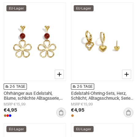
EU-Lager
EU-Lager
2-5 TAGE
2-5 TAGE
Ohrhänger aus Edelstahl,
Edelstahl-Ohrring-Sets, Herz,
Blume, schlichte Alltagsserie,
Schlicht, Alltagsschmuck, Serie,
Damenschmuck
Damenschmuck
MSRP €15,99
MSRP €15,99
€4,95
€4,95
EU-Lager
EU-Lager