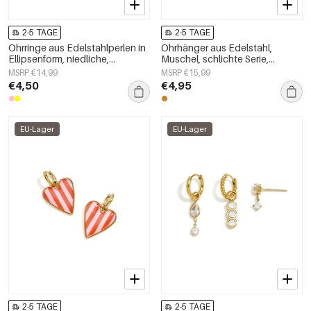
2-5 TAGE
2-5 TAGE
Ohrringe aus Edelstahlperlen in
Ohrhänger aus Edelstahl,
Ellipsenform, niedliche,
Muschel, schlichte Serie,
schlichte Alltags-Serie,
Damenschmuck
MSRP €14,99
MSRP €15,99
Damenschmuck
€4,50
€4,95
EU-Lager
EU-Lager
2-5 TAGE
2-5 TAGE