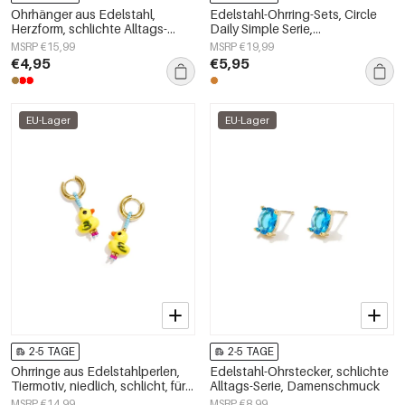
Ohrhänger aus Edelstahl,
Edelstahl-Ohrring-Sets, Circle
Herzform, schlichte Alltags-
Daily Simple Serie,
Serie, Damenschmuck
Damenschmuck
MSRP €15,99
MSRP €19,99
€4,95
€5,95
EU-Lager
EU-Lager
2-5 TAGE
2-5 TAGE
Ohrringe aus Edelstahlperlen,
Edelstahl-Ohrstecker, schlichte
Tiermotiv, niedlich, schlicht, für
Alltags-Serie, Damenschmuck
den Alltag, Damenschmuck
MSRP €14,99
MSRP €8,99