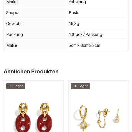
Marke
Yehwang
Shape
Basic
Gewicht
15.3g
Packung
1 Stück / Packung
Maße
5cm x 0cm x 2cm
Ähnlichen Produkten
EU-Lager
EU-Lager