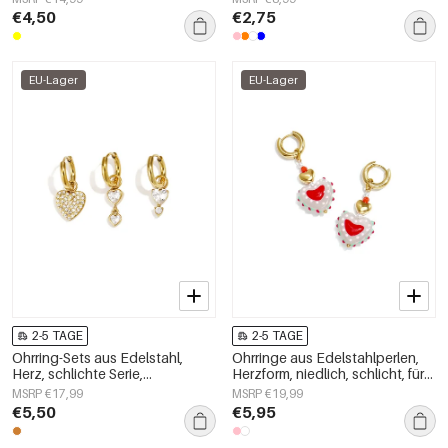
€4,50
€2,75
EU-Lager
EU-Lager
2-5 TAGE
2-5 TAGE
Ohrring-Sets aus Edelstahl,
Ohrringe aus Edelstahlperlen,
Herz, schlichte Serie,
Herzform, niedlich, schlicht, für
Damenschmuck
jeden Tag, Damenschmuck
MSRP €17,99
MSRP €19,99
€5,50
€5,95