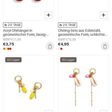
2-5 TAGE
2-5 TAGE
Acryl-Ohrhänger in
Ohrring-Sets aus Edelstahl,
geometrischer Form, lässig-
geometrische Form, schlichte
schlichte Serie, Damenschmuck
Alltags-Serie, Damenschmuck
MSRP €11,99
MSRP €15,99
€3,75
€4,95
EU-Lager
EU-Lager