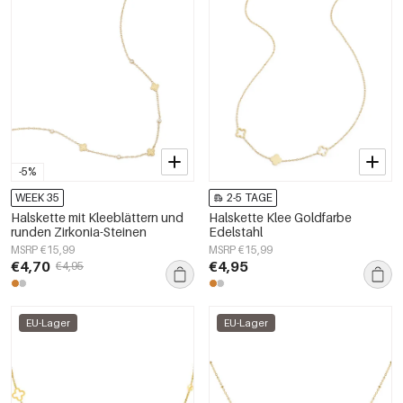
-5%
WEEK 35
2-5 TAGE
Halskette mit Kleeblättern und
Halskette Klee Goldfarbe
runden Zirkonia-Steinen
Edelstahl
MSRP €15,99
MSRP €15,99
€4,70
€4,95
€4,95
EU-Lager
EU-Lager