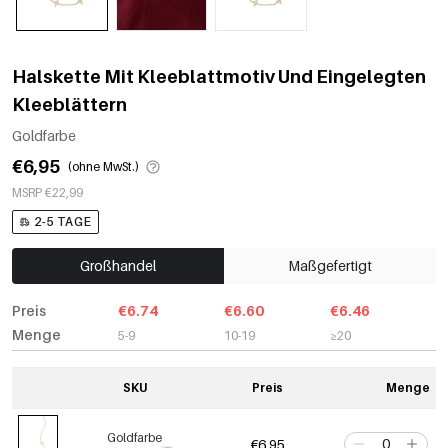
Halskette Mit Kleeblattmotiv Und Eingelegten
Kleeblättern
Goldfarbe
€6,95
(ohne MwSt.)
MSRP €22,99
2-5 TAGE
Großhandel
Maßgefertigt
Preis
€6.74
€6.60
€6.46
Menge
5-9
10-19
≥20
SKU
Preis
Menge
Goldfarbe
€6,95