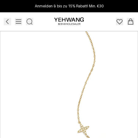
Anmelden & bis zu 15% Rabatt! Min. €30
B2B WHOLESALER