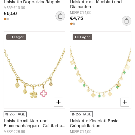
Halskette Doppelklee/Kugeln
Halskette mit Kleeblatt und
Diamanten
MSRP €19,99
€6,50
MSRP €14,99
€4,75
EU-Lager
EU-Lager
2-5 TAGE
2-5 TAGE
Halskette mit Klee- und
Halskette Kleeblatt Basic -
Blumenanhängern – Goldfarbe -
Grüngoldfarben
Goldfarbefarbe
MSRP €28,99
MSRP €14,99