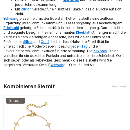
jeder Schmucksammlung.
Mit
Zirkon
veredelt für ein subtiles Funkeln, das die Blicke auf sich
zieht.
Yehwang
präsentiert mit der Edelstahl-Kettenhalskette eine zeitlose
Ergänzung Ihrer Schmucksammlung. Dieses sorgfältig aus hochwertigem
Edelstahl
gefertigte Schmuckstück ist besonders langlebig. Das schlichte
und elegante Design mit einem charmanten
Kleeblatt
-Anhänger macht die
Kette zu einem vielseitigen Accessoire, das zu vielen Outfits passt.
Erhältlich in
Silber
und
Gold
, bietet diese Halskette Flexibilität für
unterschiedliche Modevorlieben. Ideal für
jeden Tag
und ein
unverzichtbares Schmuckstück für jede Sammlung. Die
Zirkonia
-Steine
verleihen ihr ein dezentes Funkeln und unterstreichen ihre Schönheit. Ob für
sich selbst oder als liebevolles Geschenk – diese Halskette wird Sie
begeistern. Vertrauen Sie auf
Yehwang
– Qualität und Stil.
Kombinieren Sie mit
EU-Lager