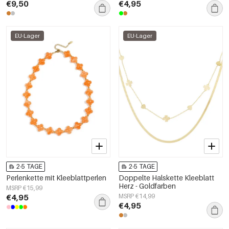
€9,50
€4,95
EU-Lager
EU-Lager
2-5 TAGE
2-5 TAGE
Perlenkette mit Kleeblattperlen
Doppelte Halskette Kleeblatt
Herz - Goldfarben
MSRP €15,99
€4,95
MSRP €14,99
€4,95