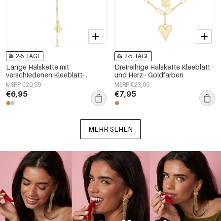
2-5 TAGE
2-5 TAGE
Lange Halskette mit
Dreireihige Halskette Kleeblatt
verschiedenen Kleeblatt-
und Herz - Goldfarben
Anhängern – Goldfarbe -
MSRP €20,99
MSRP €23,99
Goldfarbefarbe
€6,95
€7,95
MEHR SEHEN