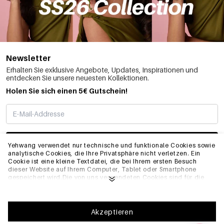
Newsletter
Erhalten Sie exklusive Angebote, Updates, Inspirationen und
entdecken Sie unsere neuesten Kollektionen.
Holen Sie sich einen 5€ Gutschein!
ABONNIEREN
Yehwang verwendet nur technische und funktionale Cookies sowie
analytische Cookies, die Ihre Privatsphäre nicht verletzen. Ein
Cookie ist eine kleine Textdatei, die bei Ihrem ersten Besuch
dieser Website auf Ihrem Computer, Tablet oder Smartphone
INFO
gespeichert wird.Die von uns verwendeten Cookies sind für die
technische Funktionalität der Website und Ihre
Benutzerfreundlichkeit notwendig. Sie ermöglichen es der
Website, ordnungsgemäß zu funktionieren und z.B. Ihre
ALLGEMEIN
bevorzugten Einstellungen zu speichern. Sie ermöglichen es uns
Akzeptieren
auch, unsere Website zu optimieren.Um sicherzustellen, dass Sie