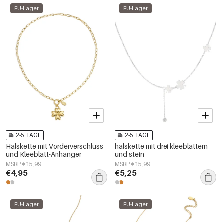
EU-Lager
EU-Lager
2-5 TAGE
2-5 TAGE
Halskette mit Vorderverschluss
halskette mit drei kleeblättern
und Kleeblatt-Anhänger
und stein
MSRP €15,99
MSRP €15,99
€4,95
€5,25
EU-Lager
EU-Lager