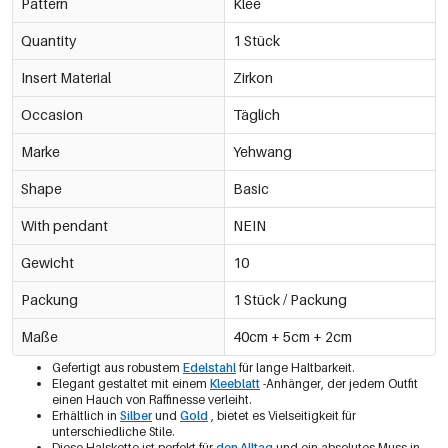
Pattern
Klee
Quantity
1 Stück
Insert Material
Zirkon
Occasion
Täglich
Marke
Yehwang
Shape
Basic
With pendant
NEIN
Gewicht
10
Packung
1 Stück / Packung
Maße
40cm + 5cm + 2cm
Gefertigt aus robustem
Edelstahl
für lange Haltbarkeit.
Elegant gestaltet mit einem
Kleeblatt
-Anhänger, der jedem Outfit
einen Hauch von Raffinesse verleiht.
Erhältlich in
Silber
und
Gold
, bietet es Vielseitigkeit für
unterschiedliche Stile.
Diese Halskette ist perfekt für
den Alltag
und ein absolutes Muss in