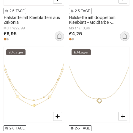
2-5 TAGE
2-5 TAGE
Halskette mit Kleeblättern aus
Halskette mit doppeltem
Zirkonia
Kleeblatt – Goldfarbe -
Goldfarbefarbe
MSRP €22,99
MSRP €13,99
€6,95
€4,25
EU-Lager
EU-Lager
2-5 TAGE
2-5 TAGE