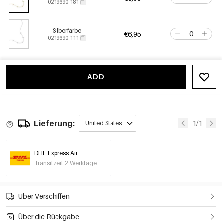
0219690-181
Silberfarbe
€6,95
0219690-111
ADD
Lieferung:
1/1
United States
DHL Express Air
Transitzeit 2 Werktage
Über Verschiffen
Über die Rückgabe