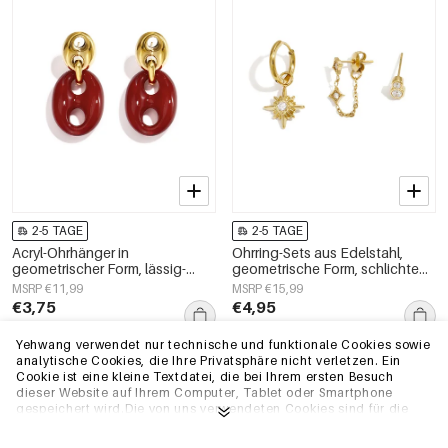
2-5 TAGE
2-5 TAGE
Acryl-Ohrhänger in
Ohrring-Sets aus Edelstahl,
geometrischer Form, lässig-
geometrische Form, schlichte
schlichte Serie, Damenschmuck
Alltags-Serie, Damenschmuck
MSRP €11,99
MSRP €15,99
€3,75
€4,95
Yehwang verwendet nur technische und funktionale Cookies sowie
analytische Cookies, die Ihre Privatsphäre nicht verletzen. Ein
EU-Lager
EU-Lager
Cookie ist eine kleine Textdatei, die bei Ihrem ersten Besuch
dieser Website auf Ihrem Computer, Tablet oder Smartphone
gespeichert wird.Die von uns verwendeten Cookies sind für die
technische Funktionalität der Website und Ihre
Benutzerfreundlichkeit notwendig. Sie ermöglichen es der