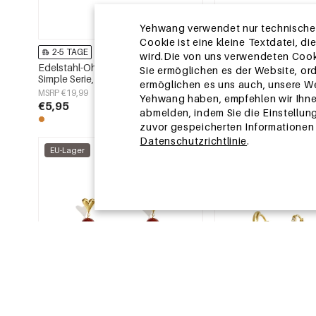
Yehwang verwendet nur technische u
Cookie ist eine kleine Textdatei, 
2-5 TAGE
2-5 TAGE
wird.Die von uns verwendeten Cooki
Edelstahl-Ohrring-Sets, Circle Daily
Ohrringe aus Edelstahl
Sie ermöglichen es der Website, or
Simple Serie, Damenschmuck
Tiermotiv, niedlich, sch
ermöglichen es uns auch, unsere We
Alltag, Damenschmuc
MSRP €19,99
MSRP €14,99
Yehwang haben, empfehlen wir Ihn
€5,95
€4,50
abmelden, indem Sie die Einstellun
zuvor gespeicherten Informationen ü
Datenschutzrichtlinie
.
EU-Lager
EU-Lager