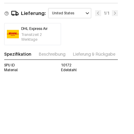
Lieferung:
1/1
United States
DHL Express Air
Transitzeit 2
Werktage
Spezifikation
Beschreibung
Lieferung & Rückgabe
Fotos
SPU ID
10172
Material
Edelstahl