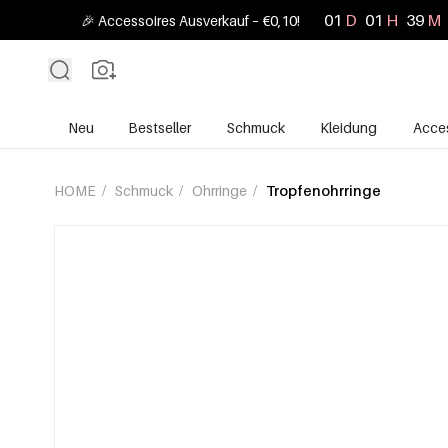
01
D
01
H
39
M
🎉 Accessoires Ausverkauf – €0,10!
Neu
Bestseller
Schmuck
Kleidung
Acces
HOME
/
Schmuck
/
Ohrringe
/
Tropfenohrringe