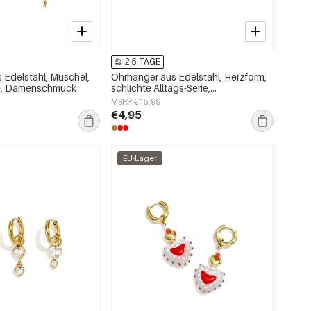
2-5 TAGE
 Edelstahl, Muschel,
Ohrhänger aus Edelstahl, Herzform,
ie, Damenschmuck
schlichte Alltags-Serie,
Damenschmuck
MSRP €15,99
€4,95
EU-Lager