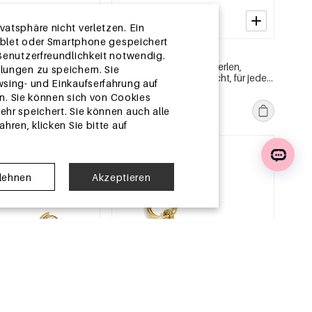
atsphäre nicht verletzen. Ein
Tablet oder Smartphone gespeichert
2-5 TAGE
 Benutzerfreundlichkeit notwendig.
us Edelstahl, Herz,
Ohrringe aus Edelstahlperlen,
lungen zu speichern. Sie
ie, Damenschmuck
Herzform, niedlich, schlicht, für jeden
wsing- und Einkaufserfahrung auf
Tag, Damenschmuck
MSRP €19,99
. Sie können sich von Cookies
€5,95
hr speichert. Sie können auch alle
ren, klicken Sie bitte auf
EU-Lager
blehnen
Akzeptieren