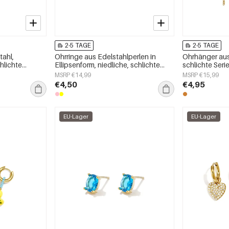
2-5 TAGE
2-5 TAGE
tahl,
Ohrringe aus Edelstahlperlen in
Ohrhänger aus
hlichte
Ellipsenform, niedliche, schlichte
schlichte Ser
schmuck
Alltags-Serie, Damenschmuck
MSRP €14,99
MSRP €15,99
€4,50
€4,95
EU-Lager
EU-Lager