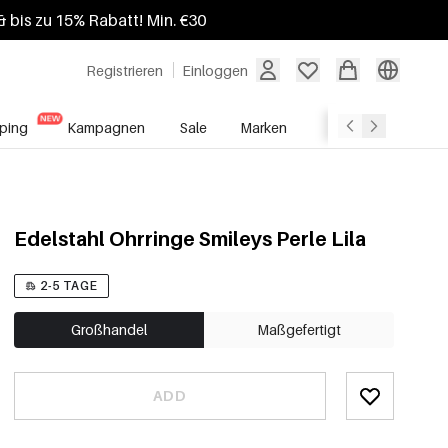
 bis zu 15% Rabatt! Min. €30
Registrieren
Einloggen
ping
Kampagnen
Sale
Marken
Grosshandelsdien
Edelstahl Ohrringe Smileys Perle Lila
2-5 TAGE
Großhandel
Maßgefertigt
ADD