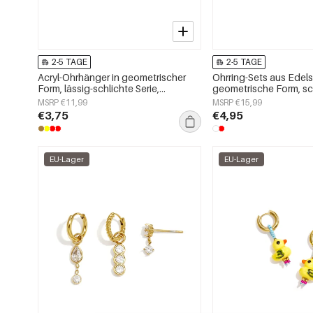
2-5 TAGE
2-5 TAGE
Acryl-Ohrhänger in geometrischer
Ohrring-Sets aus Edels
Form, lässig-schlichte Serie,
geometrische Form, sc
Damenschmuck
Alltags-Serie, Damen
MSRP €11,99
MSRP €15,99
€3,75
€4,95
EU-Lager
EU-Lager