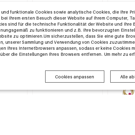
nd funktionale Cookies sowie analytische Cookies, die Ihre Priv
die bei Ihrem ersten Besuch dieser Website auf Ihrem Computer, 
2-5 TAGE
2-5 TAGE
es sind für die technische Funktionalität der Website und Ihre
perlen,
Edelstahl-Ohrstecker, schlichte
Ohrring-Sets a
dnungsgemäß zu funktionieren und z.B. Ihre bevorzugten Einstel
licht, für den
Alltags-Serie, Damenschmuck
schlichte Ser
bsite zu optimieren.Um sicherzustellen, dass Sie eine gute Bro
k
MSRP €8,99
MSRP €17,99
en, unserer Sammlung und Verwendung von Cookies zuzustimmen
€2,75
€5,50
gen Ihres Internetbrowsers anpassen, sodass er keine Cookies me
ber die Einstellungen Ihres Browsers entfernen. Um mehr zu erfah
EU-Lager
EU-Lager
Cookies anpassen
Alle a