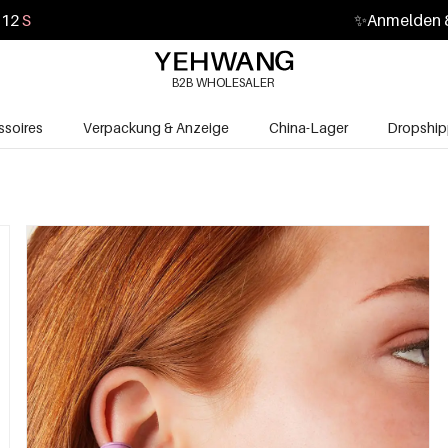
11
S
✨
Anmelden &
B2B WHOLESALER
soires
Verpackung & Anzeige
China-Lager
Dropship