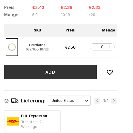
Preis
€2.43
€2.38
€2.33
Menge
5-9
10-19
≥20
SKU
Preis
Menge
Goldfarbe
€2,50
0297055-187
ADD
Lieferung:
1/1
United States
DHL Express Air
Transitzeit 2
Werktage