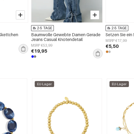
2-5 TAGE
2-5 TAGE
ßkettchen
Baumwolle Gewebte Damen Gerade
Setzen Sie ein
Jeans Casual Knotendetail
MSRP €17,99
MSRP €53,99
€5,50
€19,95
EU-Lager
EU-Lager