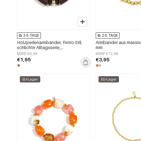
2-5 TAGE
2-5 TAGE
Holzperlenarmbänder, Retro-Stil,
Armbänder aus massive
schlichte Alltagsserie,
mm
Damenschmuck
MSRP €6,99
MSRP €12,99
€1,95
€3,95
EU-Lager
EU-Lager