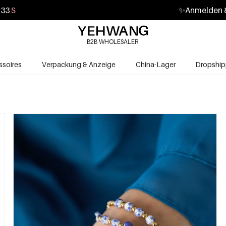
31
S
✨
Anmelden &
B2B WHOLESALER
soires
Verpackung & Anzeige
China-Lager
Dropship