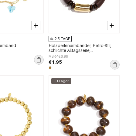
2-5 TAGE
narmband
Holzperlenarmbänder, Retro-Stil,
schlichte Alltagsserie,
Damenschmuck
MSRP €6,99
€1,95
EU-Lager