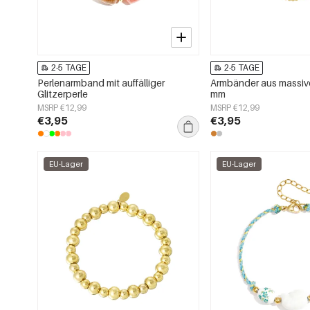
2-5 TAGE
2-5 TAGE
Perlenarmband mit auffälliger
Armbänder aus massive
Glitzerperle
mm
MSRP €12,99
MSRP €12,99
€3,95
€3,95
EU-Lager
EU-Lager