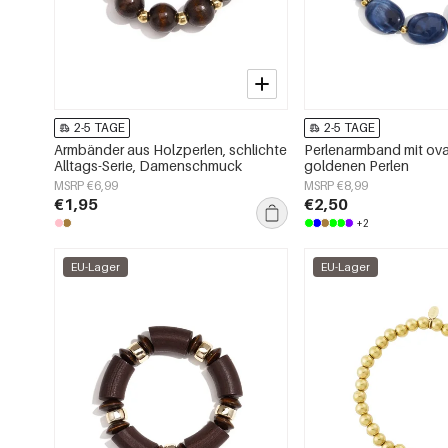
2-5 TAGE
2-5 TAGE
Armbänder aus Holzperlen, schlichte
Perlenarmband mit ov
Alltags-Serie, Damenschmuck
goldenen Perlen
MSRP €6,99
MSRP €8,99
€1,95
€2,50
+2
EU-Lager
EU-Lager