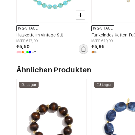
2-5 TAGE
2-5 TAGE
Halskette im Vintage-Stil
Funkelndes Ketten-Fu
MSRP €17,99
MSRP €19,99
€5,50
€5,95
+2
Ähnlichen Produkten
EU-Lager
EU-Lager