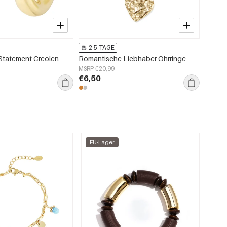
2-5 TAGE
2-5
 Statement Creolen
Romantische Liebhaber Ohrringe
Edle O
MSRP €20,99
MSRP €
€6,50
€5,95
EU-Lager