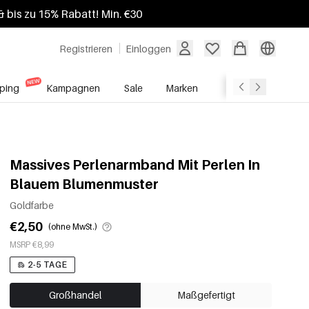
 bis zu 15% Rabatt! Min. €30
Registrieren
Einloggen
ping
Kampagnen
Sale
Marken
Grosshandelsdien
Massives Perlenarmband Mit Perlen In
Blauem Blumenmuster
Goldfarbe
€2,50
(ohne MwSt.)
MSRP €8,99
2-5 TAGE
Großhandel
Maßgefertigt