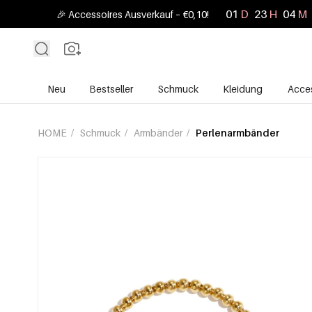
01
D
23
H
04
M
🎉 Accessoires Ausverkauf – €0,10!
Neu
Bestseller
Schmuck
Kleidung
Acces
HOME
/
Schmuck
/
Armbänder
/
Perlenarmbänder