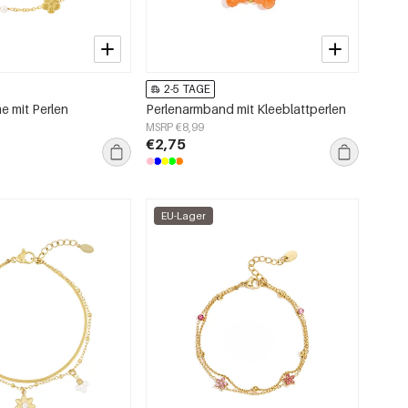
2-5 TAGE
 mit Perlen
Perlenarmband mit Kleeblattperlen
MSRP €8,99
€2,75
EU-Lager