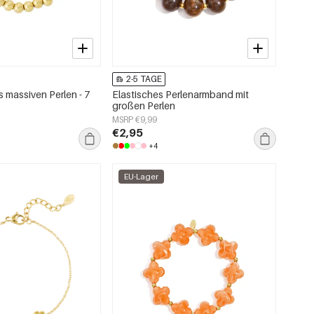
2-5 TAGE
 massiven Perlen - 7
Elastisches Perlenarmband mit
großen Perlen
MSRP €9,99
€2,95
+4
EU-Lager