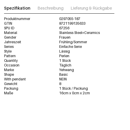
Spezifikation
Beschreibung
Lieferung & Rückgabe
Fotos
Produktnummer
0297055-187
GTIN
8721199135633
SPU ID
67256
Material
Stainless Steel+Ceramics
Gender
Frauen
Jahreszeit
Frühling/Sommer
Series
Einfache Serie
Style
Lässig
Pattern
Perlen
Quantity
1 Stück
Occasion
Täglich
Marke
Yehwang
Shape
Basic
With pendant
NEIN
Gewicht
8
Packung
1 Stück / Packung
Maße
16cm x 0cm x 2cm