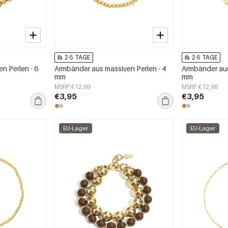
2-5 TAGE
2-5 TAGE
n Perlen - 6
Armbänder aus massiven Perlen - 4
Armbänder aus
mm
mm
MSRP €12,99
MSRP €12,99
€3,95
€3,95
EU-Lager
EU-Lager