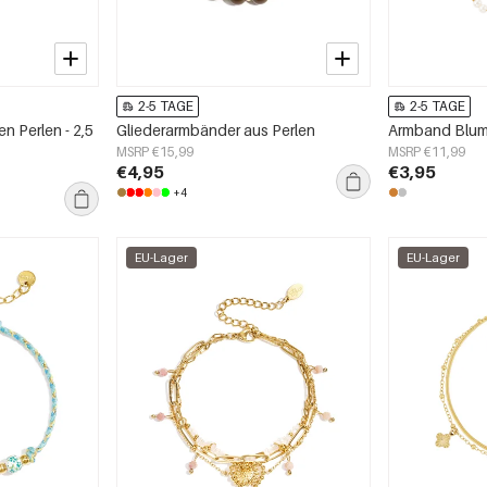
2-5 TAGE
2-5 TAGE
n Perlen - 2,5
Gliederarmbänder aus Perlen
Armband Blume
MSRP €15,99
MSRP €11,99
€4,95
€3,95
+4
EU-Lager
EU-Lager