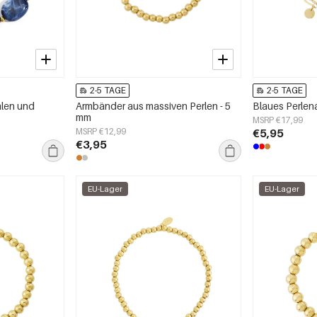
2-5 TAGE
2-5 TAGE
alen und
Armbänder aus massiven Perlen - 5
Blaues Perle
mm
MSRP €17,99
MSRP €12,99
€5,95
€3,95
EU-Lager
EU-Lager