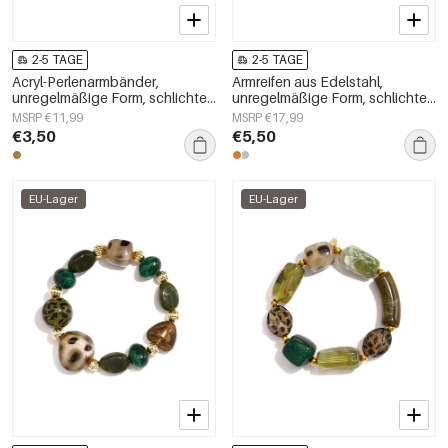
2-5 TAGE
2-5 TAGE
Acryl-Perlenarmbänder,
Armreifen aus Edelstahl,
unregelmäßige Form, schlichte
unregelmäßige Form, schlichte
Alltagsserie, Damenschmuck
Alltagsserie, Damenschmuck
MSRP €11,99
MSRP €17,99
€3,50
€5,50
EU-Lager
EU-Lager