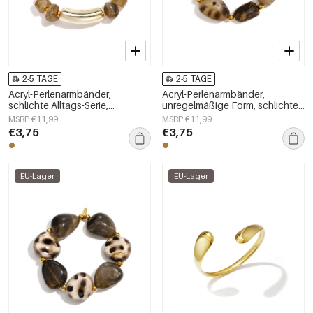
2-5 TAGE
2-5 TAGE
Acryl-Perlenarmbänder,
Acryl-Perlenarmbänder,
schlichte Alltags-Serie,
unregelmäßige Form, schlichte
Damenschmuck
Alltagsserie, Damenschmuck
MSRP €11,99
MSRP €11,99
€3,75
€3,75
EU-Lager
EU-Lager