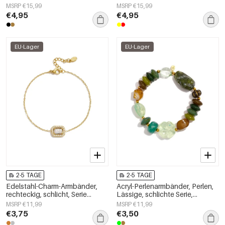
Damenschmuck
Alltagsserie, Damenschmuck
MSRP €15,99
MSRP €15,99
€4,95
€4,95
EU-Lager
EU-Lager
2-5 TAGE
2-5 TAGE
Edelstahl-Charm-Armbänder,
Acryl-Perlenarmbänder, Perlen,
rechteckig, schlicht, Serie
Lässige, schlichte Serie,
„Damenschmuck“
Damenschmuck
MSRP €11,99
MSRP €11,99
€3,75
€3,50