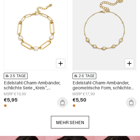
2-5 TAGE
2-5 TAGE
Edelstahl-Charm-Armbänder,
Edelstahl-Charm-Armbänder,
schlichte Serie „Kreis“,
geometrische Form, schlichte
Damenschmuck
Alltagsserie, Damenschmuck
MSRP €19,99
MSRP €17,99
€5,95
€5,50
MEHR SEHEN