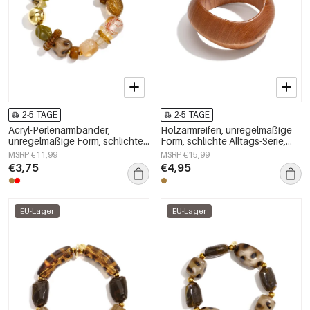
2-5 TAGE
2-5 TAGE
Acryl-Perlenarmbänder,
Holzarmreifen, unregelmäßige
unregelmäßige Form, schlichte
Form, schlichte Alltags-Serie,
Alltagsserie, Damenschmuck
Damenschmuck
MSRP €11,99
MSRP €15,99
€3,75
€4,95
EU-Lager
EU-Lager