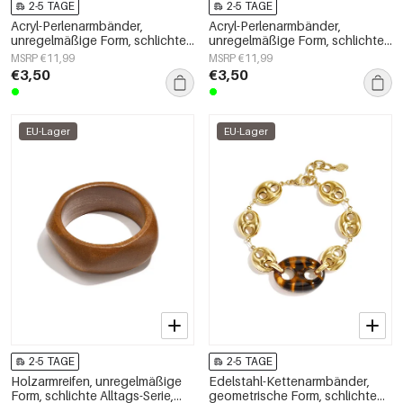
2-5 TAGE
2-5 TAGE
Acryl-Perlenarmbänder,
Acryl-Perlenarmbänder,
unregelmäßige Form, schlichte
unregelmäßige Form, schlichte
Alltagsserie, Damenschmuck
Alltagsserie, Damenschmuck
MSRP €11,99
MSRP €11,99
€3,50
€3,50
EU-Lager
EU-Lager
2-5 TAGE
2-5 TAGE
Holzarmreifen, unregelmäßige
Edelstahl-Kettenarmbänder,
Form, schlichte Alltags-Serie,
geometrische Form, schlichte