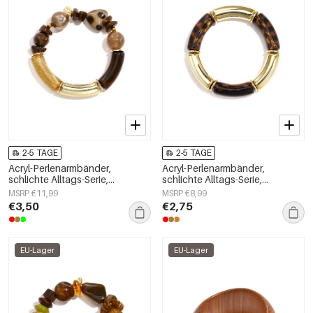
2-5 TAGE
2-5 TAGE
Acryl-Perlenarmbänder,
Acryl-Perlenarmbänder,
schlichte Alltags-Serie,
schlichte Alltags-Serie,
Damenschmuck
Damenschmuck
MSRP €11,99
MSRP €8,99
€3,50
€2,75
EU-Lager
EU-Lager