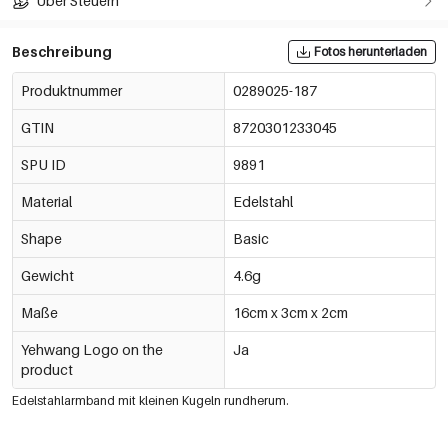
Über Steuern
Beschreibung
Fotos herunterladen
Produktnummer
0289025-187
GTIN
8720301233045
SPU ID
9891
Material
Edelstahl
Shape
Basic
Gewicht
4.6g
Maße
16cm x 3cm x 2cm
Yehwang Logo on the
Ja
product
Edelstahlarmband mit kleinen Kugeln rundherum.