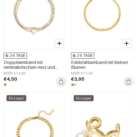
2-5 TAGE
2-5 TAGE
Doppelarmband mit
Edelstahlarmband mit kleinen
minimalistischem Herz und
Blumen
Zirkoniasteinen
MSRP €14,99
MSRP €11,99
€4,50
€3,95
EU-Lager
EU-Lager