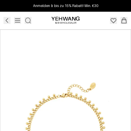
Anmelden & bis zu 15% Rabatt! Min. €30
B2B WHOLESALER