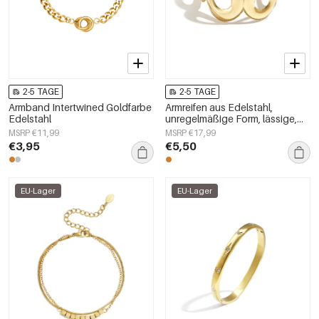
2-5 TAGE
2-5 TAGE
Armband Intertwined Goldfarbe
Armreifen aus Edelstahl,
Edelstahl
unregelmäßige Form, lässige,
schlichte Alltagsserie,
MSRP €11,99
MSRP €17,99
Damenschmuck
€3,95
€5,50
EU-Lager
EU-Lager