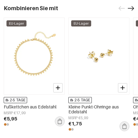
Kombinieren Sie mit
EU-Lager
EU-Lager
2-5 TAGE
2-5 TAGE
Fußkettchen aus Edelstahl
Kleine Punkt-Ohrringe aus
Oh
Edelstahl
MSRP €17,99
MS
€5,95
MSRP €5,99
€
€1,75