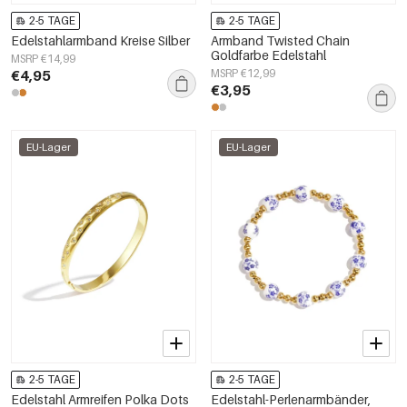
2-5 TAGE
2-5 TAGE
Edelstahlarmband Kreise Silber
Armband Twisted Chain
Goldfarbe Edelstahl
MSRP €14,99
€4,95
MSRP €12,99
€3,95
EU-Lager
EU-Lager
2-5 TAGE
2-5 TAGE
Edelstahl Armreifen Polka Dots
Edelstahl-Perlenarmbänder,