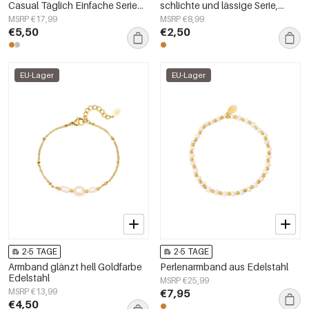
Casual Täglich Einfache Serie
schlichte und lässige Serie,
frauen schmuck
Damenschmuck
MSRP €17,99
MSRP €8,99
€5,50
€2,50
EU-Lager
EU-Lager
2-5 TAGE
2-5 TAGE
Armband glänzt hell Goldfarbe
Perlenarmband aus Edelstahl
Edelstahl
MSRP €25,99
MSRP €13,99
€7,95
€4,50