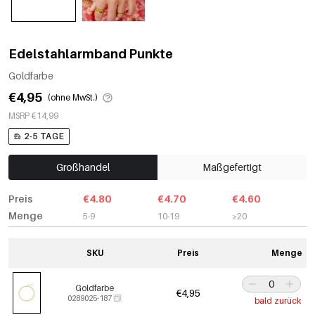
Edelstahlarmband Punkte
Goldfarbe
€4,95
(ohne MwSt.)
MSRP €14,99
2-5 TAGE
Großhandel
Maßgefertigt
Preis
€4.80
€4.70
€4.60
Menge
5-9
10-19
≥20
SKU
Preis
Menge
Goldfarbe
€4,95
0289025-187
bald zurück