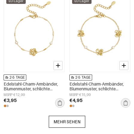
EU-Lager
EU-Lager
2-5 TAGE
2-5 TAGE
Edelstahl-Charm-Armbänder,
Edelstahl-Charm-Armbänder,
Blumenmuster, schlichte
Blumenmuster, schlichte
Alltagsserie, Damenschmuck
Alltagsserie, Damenschmuck
MSRP €12,99
MSRP €15,99
€3,95
€4,95
MEHR SEHEN