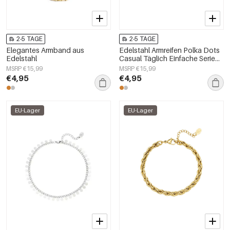
2-5 TAGE
2-5 TAGE
Elegantes Armband aus
Edelstahl Armreifen Polka Dots
Edelstahl
Casual Täglich Einfache Serie
frauen schmuck
MSRP €15,99
MSRP €15,99
€4,95
€4,95
EU-Lager
EU-Lager