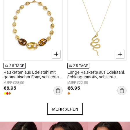
2-5 TAGE
2-5 TAGE
Halsketten aus Edelstahl mit
Lange Halskette aus Edelstahl,
geometrischer Form, schlichte
Schlangenmotiv, schlichte
Alltags-Serie, Damenschmuck
Alltags-Serie, Damenschmuck
MSRP €28,99
MSRP €22,99
€8,95
€6,95
MEHR SEHEN