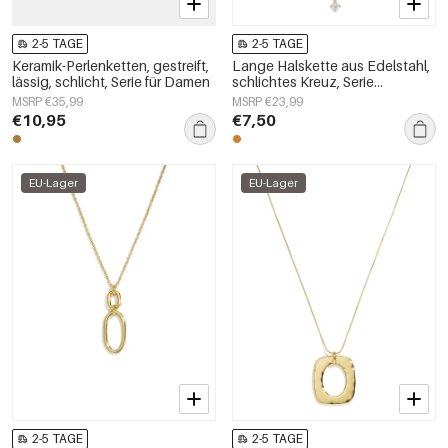
2-5 TAGE
2-5 TAGE
Keramik-Perlenketten, gestreift,
Lange Halskette aus Edelstahl,
lässig, schlicht, Serie für Damen
schlichtes Kreuz, Serie
„Alltagsschmuck“,
MSRP €35,99
MSRP €23,99
Damenschmuck
€10,95
€7,50
EU-Lager
EU-Lager
2-5 TAGE
2-5 TAGE