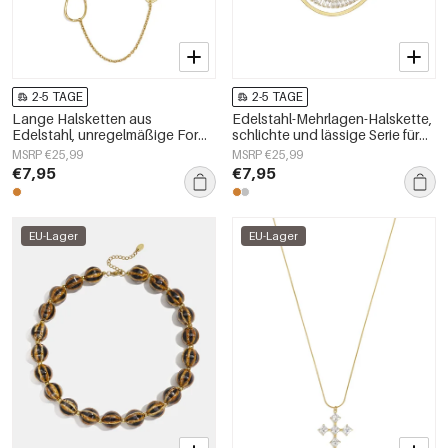
2-5 TAGE
2-5 TAGE
Lange Halsketten aus
Edelstahl-Mehrlagen-Halskette,
Edelstahl, unregelmäßige Form,
schlichte und lässige Serie für
schlichte Alltags-Serie,
Damen
MSRP €25,99
MSRP €25,99
Damenschmuck
€7,95
€7,95
EU-Lager
EU-Lager