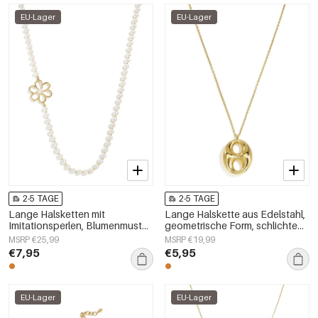
EU-Lager
EU-Lager
2-5 TAGE
2-5 TAGE
Lange Halsketten mit
Lange Halskette aus Edelstahl,
Imitationsperlen, Blumenmuster,
geometrische Form, schlichte
schlichte und elegante
Alltags-Serie, Damenschmuck
MSRP €25,99
MSRP €19,99
Damenschmuckserie
€7,95
€5,95
EU-Lager
EU-Lager