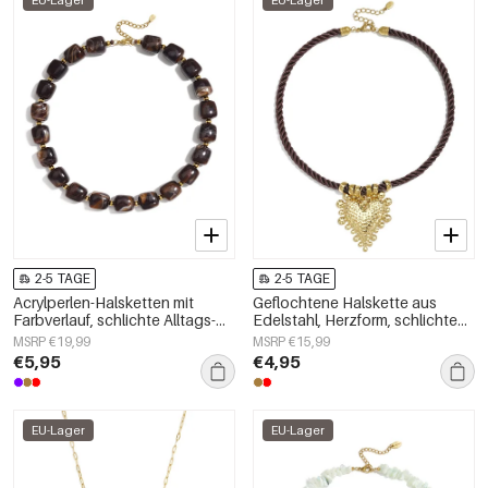
EU-Lager
EU-Lager
2-5 TAGE
2-5 TAGE
Acrylperlen-Halsketten mit
Geflochtene Halskette aus
Farbverlauf, schlichte Alltags-
Edelstahl, Herzform, schlichte
Serie, Damenschmuck
Alltags-Serie, Damenschmuck
MSRP €19,99
MSRP €15,99
€5,95
€4,95
EU-Lager
EU-Lager