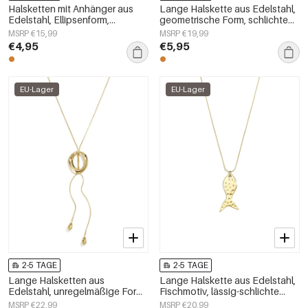
Halsketten mit Anhänger aus
Lange Halskette aus Edelstahl,
Edelstahl, Ellipsenform,
geometrische Form, schlichte
schlichte Serie
Alltags-Serie, Damenschmuck
MSRP €15,99
MSRP €19,99
„Alltagsschmuck“,
€4,95
€5,95
Damenschmuck
EU-Lager
EU-Lager
2-5 TAGE
2-5 TAGE
Lange Halsketten aus
Lange Halskette aus Edelstahl,
Edelstahl, unregelmäßige Form,
Fischmotiv, lässig-schlichte
schlichte Alltags-Serie,
Serie, Damenschmuck
MSRP €22,99
MSRP €20,99