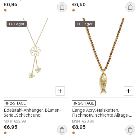
Damenschmuck
€6,95
€6,50
EU-Lager
EU-Lager
2-5 TAGE
2-5 TAGE
Edelstahl-Anhänger, Blumen-
Lange Acryl-Halsketten,
Serie „Schlicht und
Fischmotiv, schlichte Alltags-
alltagstauglich“,
Serie, Damenschmuck
MSRP €22,99
MSRP €28,99
Damenschmuck
€6,95
€8,95