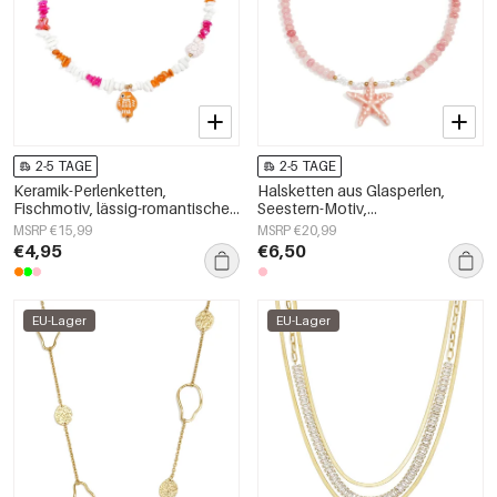
2-5 TAGE
2-5 TAGE
Keramik-Perlenketten,
Halsketten aus Glasperlen,
Fischmotiv, lässig-romantische
Seestern-Motiv,
Serie, Damenschmuck
Urlaubs-/Strand-Romantik-Serie,
MSRP €15,99
MSRP €20,99
Damenschmuck
€4,95
€6,50
EU-Lager
EU-Lager