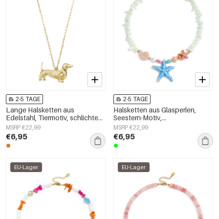
2-5 TAGE
2-5 TAGE
Lange Halsketten aus
Halsketten aus Glasperlen,
Edelstahl, Tiermotiv, schlichte
Seestern-Motiv,
Alltags-Serie, Damenschmuck
Urlaubs-/Strand-Romantik-Serie,
MSRP €22,99
MSRP €22,99
Damenschmuck
€6,95
€6,95
EU-Lager
EU-Lager