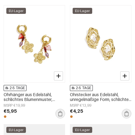
EU-Lager
EU-Lager
2-5 TAGE
2-5 TAGE
Ohrhänger aus Edelstahl,
Ohrstecker aus Edelstahl,
schlichtes Blumenmuster,
unregelmäßige Form, schlichte
schlichte Alltags-Serie,
Alltags-Serie, Damenschmuck
MSRP €19,99
MSRP €13,99
Damenschmuck
€5,95
€4,25
EU-Lager
EU-Lager