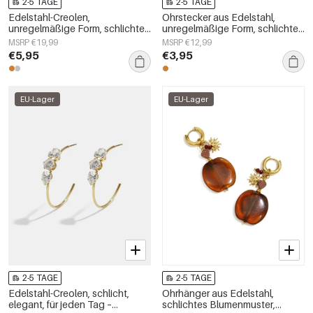
2-5 TAGE
2-5 TAGE
Edelstahl-Creolen,
Ohrstecker aus Edelstahl,
unregelmäßige Form, schlichte
unregelmäßige Form, schlichte
Alltags-Serie, Damenschmuck
Alltags-Serie, Damenschmuck
MSRP €19,99
MSRP €12,99
€5,95
€3,95
EU-Lager
EU-Lager
2-5 TAGE
2-5 TAGE
Edelstahl-Creolen, schlicht,
Ohrhänger aus Edelstahl,
elegant, für jeden Tag –
schlichtes Blumenmuster,