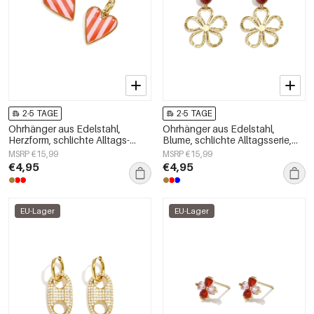
2-5 TAGE
2-5 TAGE
Ohrhänger aus Edelstahl,
Ohrhänger aus Edelstahl,
Herzform, schlichte Alltags-
Blume, schlichte Alltagsserie,
Serie, Damenschmuck
Damenschmuck
MSRP €15,99
MSRP €15,99
€4,95
€4,95
EU-Lager
EU-Lager