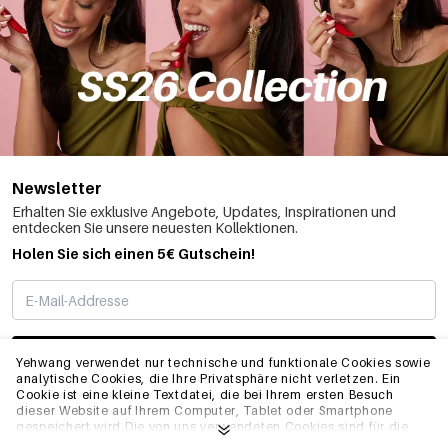
Newsletter
Erhalten Sie exklusive Angebote, Updates, Inspirationen und
entdecken Sie unsere neuesten Kollektionen.
Holen Sie sich einen 5€ Gutschein!
ABONNIEREN
Yehwang verwendet nur technische und funktionale Cookies sowie
analytische Cookies, die Ihre Privatsphäre nicht verletzen. Ein
Cookie ist eine kleine Textdatei, die bei Ihrem ersten Besuch
dieser Website auf Ihrem Computer, Tablet oder Smartphone
INFO
gespeichert wird.Die von uns verwendeten Cookies sind für die
technische Funktionalität der Website und Ihre