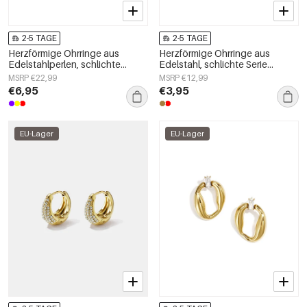
2-5 TAGE
2-5 TAGE
Herzförmige Ohrringe aus
Herzförmige Ohrringe aus
Edelstahlperlen, schlichte
Edelstahl, schlichte Serie
Alltags-Serie, Damenschmuck
„Damenschmuck“
MSRP €22,99
MSRP €12,99
€6,95
€3,95
EU-Lager
EU-Lager