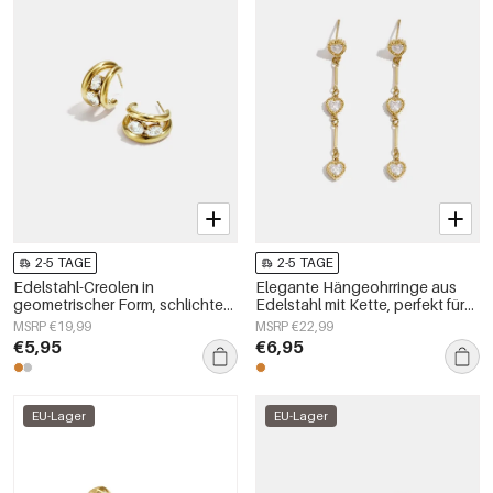
2-5 TAGE
2-5 TAGE
Edelstahl-Creolen in
Elegante Hängeohrringe aus
geometrischer Form, schlichte
Edelstahl mit Kette, perfekt für
Alltags-Serie, Damenschmuck
festliche Anlässe und Partys.
MSRP €19,99
MSRP €22,99
Luxuriöse Damenschmuckserie.
€5,95
€6,95
EU-Lager
EU-Lager