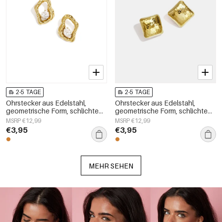
2-5 TAGE
2-5 TAGE
Ohrstecker aus Edelstahl,
Ohrstecker aus Edelstahl,
geometrische Form, schlichte
geometrische Form, schlichte
Alltags-Serie, Damenschmuck
Alltags-Serie, Damenschmuck
MSRP €12,99
MSRP €12,99
€3,95
€3,95
MEHR SEHEN