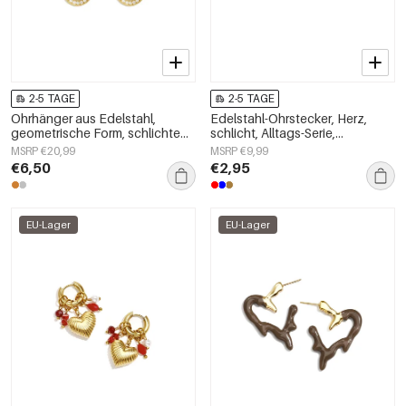
2-5 TAGE
2-5 TAGE
Ohrhänger aus Edelstahl,
Edelstahl-Ohrstecker, Herz,
geometrische Form, schlichte
schlicht, Alltags-Serie,
Alltags-Serie, Damenschmuck
Damenschmuck
MSRP €20,99
MSRP €9,99
€6,50
€2,95
EU-Lager
EU-Lager