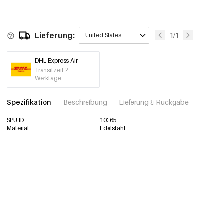
Lieferung:
1/1
United States
DHL Express Air
Transitzeit 2
Werktage
Spezifikation
Beschreibung
Lieferung & Rückgabe
Fotos
SPU ID
10365
Material
Edelstahl