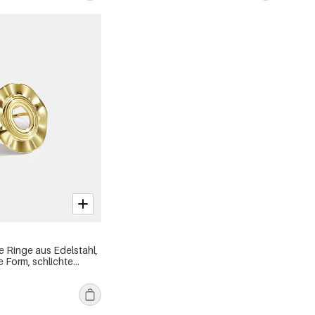
e Ringe aus Edelstahl,
 Form, schlichte
, Damenschmuck