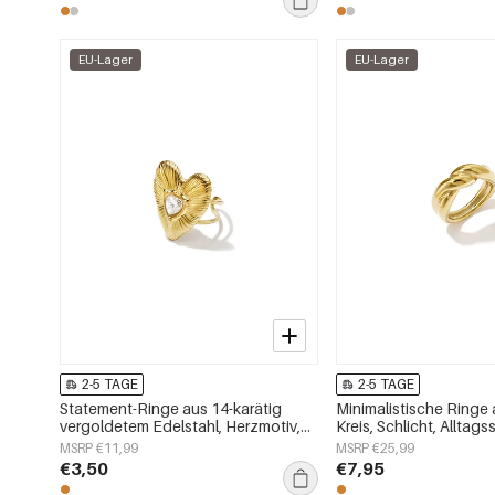
EU-Lager
EU-Lager
2-5 TAGE
2-5 TAGE
Statement-Ringe aus 14-karätig
Minimalistische Ringe 
vergoldetem Edelstahl, Herzmotiv,
Kreis, Schlicht, Alltag
schlichte Alltagskollektion,
Damenschmuck
MSRP €11,99
MSRP €25,99
Damenschmuck
€3,50
€7,95