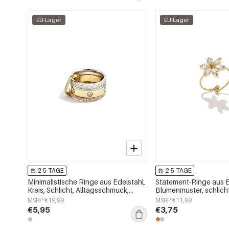
EU-Lager
EU-Lager
2-5 TAGE
2-5 TAGE
Minimalistische Ringe aus Edelstahl,
Statement-Ringe aus E
Kreis, Schlicht, Alltagsschmuck,
Blumenmuster, schlicht
Damenschmuck
Damenschmuck
MSRP €19,99
MSRP €11,99
€5,95
€3,75