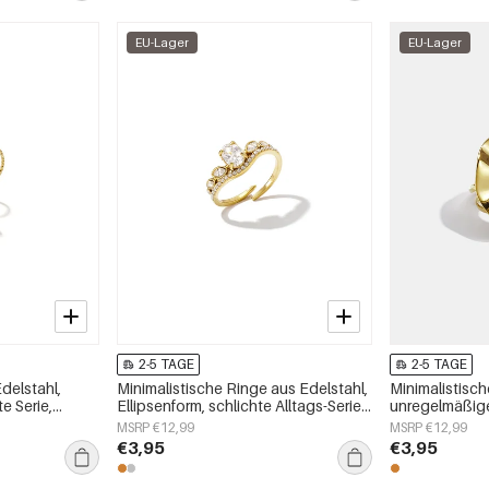
EU-Lager
EU-Lager
2-5 TAGE
2-5 TAGE
delstahl,
Minimalistische Ringe aus Edelstahl,
Minimalistisch
e Serie,
Ellipsenform, schlichte Alltags-Serie,
unregelmäßige
Damenschmuck
Alltags-Serie
MSRP €12,99
MSRP €12,99
€3,95
€3,95