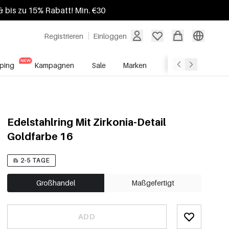
 bis zu 15% Rabatt! Min. €30
Registrieren
Einloggen
ping
Kampagnen
Sale
Marken
Grosshandelsdien
Edelstahlring Mit Zirkonia-Detail
Goldfarbe 16
2-5 TAGE
Großhandel
Maßgefertigt
ADD