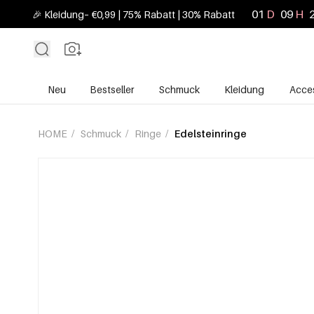
01
D
09
H
🎉 Kleidung– €0,99 | 75% Rabatt | 30% Rabatt
Neu
Bestseller
Schmuck
Kleidung
Acces
HOME
/
Schmuck
/
Ringe
/
Edelsteinringe