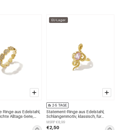
EU-Lager
2-5 TAGE
e Ringe aus Edelstahl,
Statement-Ringe aus Edelstahl,
ichte Alltags-Serie,
Schlangenmotiv, klassisch, für
ck
festliche Anlässe/Partys, luxuriöse
MSRP €8,99
Damenschmuckserie
€2,50