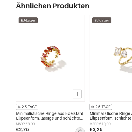
Ähnlichen Produkten
EU-Lager
EU-Lager
2-5 TAGE
2-5 TAGE
Minimalistische Ringe aus Edelstahl,
Minimalistische Ringe 
Ellipsenform, lässige und schlichte
Ellipsenform, schlichte 
Serie für Damen – Schmuck für jeden
Damenschmuck
MSRP €8,99
MSRP €10,99
Tag
€2,75
€3,25