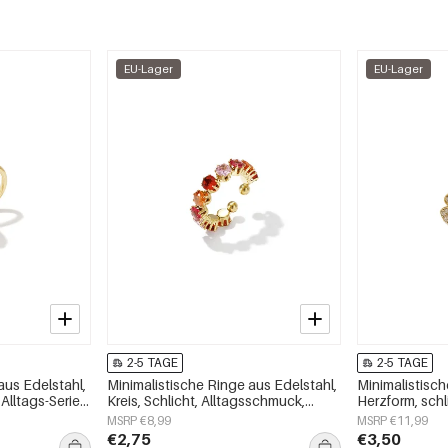
EU-Lager
EU-Lager
2-5 TAGE
2-5 TAGE
aus Edelstahl,
Minimalistische Ringe aus Edelstahl,
Minimalistisch
Alltags-Serie,
Kreis, Schlicht, Alltagsschmuck,
Herzform, schl
Damenschmuck
Damenschmu
MSRP €8,99
MSRP €11,99
€2,75
€3,50