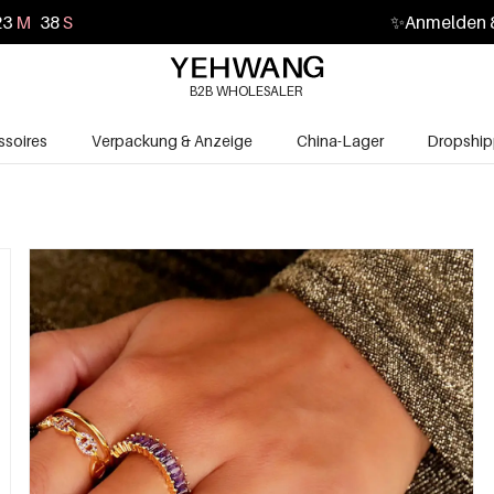
23
M
37
S
✨
Anmelden &
B2B WHOLESALER
soires
Verpackung & Anzeige
China-Lager
Dropship