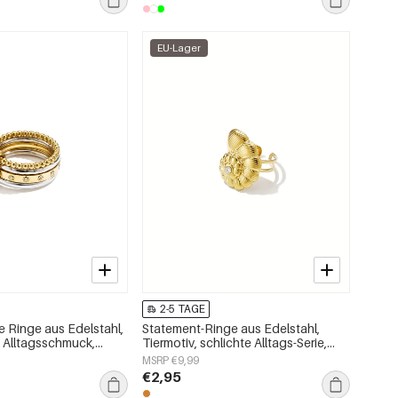
EU-Lager
2-5 TAGE
e Ringe aus Edelstahl,
Statement-Ringe aus Edelstahl,
t, Alltagsschmuck,
Tiermotiv, schlichte Alltags-Serie,
ck
Damenschmuck
MSRP €9,99
€2,95