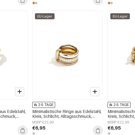
EU-Lager
EU-Lager
2-5 TAGE
2-5 TAGE
aus Edelstahl,
Minimalistische Ringe aus Edelstahl,
Minimalistisch
sschmuck,
Kreis, Schlicht, Alltagsschmuck,
Kreis, Schlich
Damenschmuck
Damenschmu
MSRP €22,99
MSRP €22,99
€6,95
€6,95