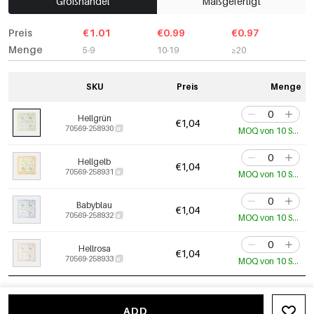
Großhandel
Maßgefertigt
Preis
€1.01
€0.99
€0.97
Menge
5-9
10-19
≥20
SKU
Preis
Menge
Hellgrün
€1,04
70569-258930
MOQ von 10 Stk.
Hellgelb
€1,04
70569-258931
MOQ von 10 Stk.
Babyblau
€1,04
70569-258932
MOQ von 10 Stk.
Hellrosa
€1,04
70569-258933
MOQ von 10 Stk.
ADD