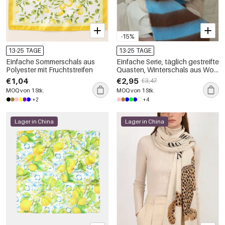
-15%
13-25 TAGE
13-25 TAGE
Einfache Sommerschals aus
Einfache Serie, täglich gestreifte
Polyester mit Fruchtstreifen
Quasten, Winterschals aus Woll-
Polyester-Mischgewebe in
€1,04
€2,95
€3,47
verschiedenen Farben
MOQ von 1 Stk.
MOQ von 1 Stk.
+2
+4
Lager in China
Lager in China