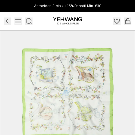
Anmelden & bis zu 15% Rabatt! Min. €30
B2B WHOLESALER