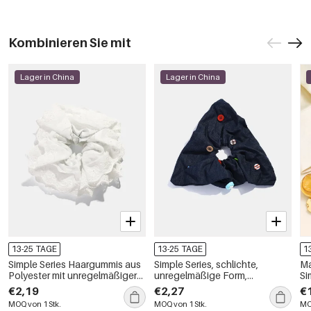
Kombinieren Sie mit
Lager in China
Lager in China
13-25 TAGE
13-25 TAGE
1
Simple Series Haargummis aus
Simple Series, schlichte,
Ma
Polyester mit unregelmäßiger
unregelmäßige Form,
Si
Blumenform
einfarbige Damen-Haargummis
Ge
€2,19
€2,27
€
aus Polyester
Fo
MOQ von 1 Stk.
MOQ von 1 Stk.
MO
Le