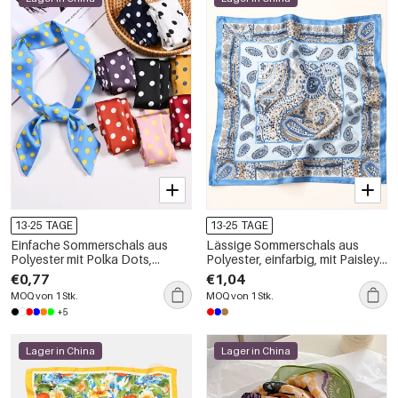
13-25 TAGE
13-25 TAGE
Einfache Sommerschals aus
Lässige Sommerschals aus
Polyester mit Polka Dots,
Polyester, einfarbig, mit Paisley-
gemischten Farben und
Muster, aus der Simple Series
€0,77
€1,04
geometrischen Formen
MOQ von 1 Stk.
MOQ von 1 Stk.
+5
Lager in China
Lager in China