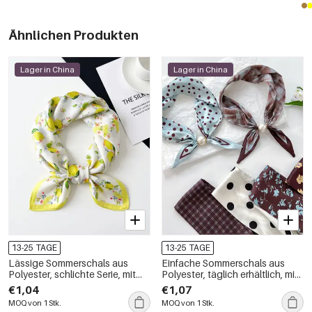
Ähnlichen Produkten
Lager in China
Lager in China
13-25 TAGE
13-25 TAGE
Lässige Sommerschals aus
Einfache Sommerschals aus
Polyester, schlichte Serie, mit
Polyester, täglich erhältlich, mit
Blumen-, Frucht- und
Blumenmuster, Karomuster,
€1,04
€1,07
Blattmotiven in verschiedenen
Polka Dots und Farbverlauf.
MOQ von 1 Stk.
MOQ von 1 Stk.
Farben, Kirschblüten und