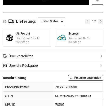
Lieferung:
1/1
United States
Air Freight
Express
Transitzeit 10 - 17
Transitzeit 8 - 15
Werktage
Werktage
Über Verschiffen
Über die Rückgabe
Beschreibung
Fotos herunterladen
Produktnummer
70569-258930
GTIN
SCM202606040258930
SPU ID
70569