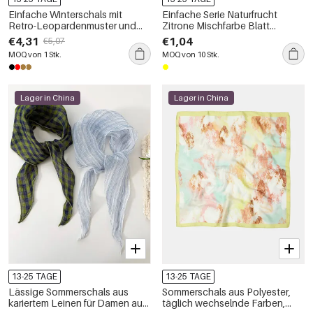
Einfache Winterschals mit
Einfache Serie Naturfrucht
Retro-Leopardenmuster und
Zitrone Mischfarbe Blatt
Quasten aus der Serie Simple
Polyester Sommerschals aus
€4,31
€1,04
€5,07
Polyester
MOQ von 1 Stk.
MOQ von 10 Stk.
Lager in China
Lager in China
13-25 TAGE
13-25 TAGE
Lässige Sommerschals aus
Sommerschals aus Polyester,
kariertem Leinen für Damen aus
täglich wechselnde Farben,