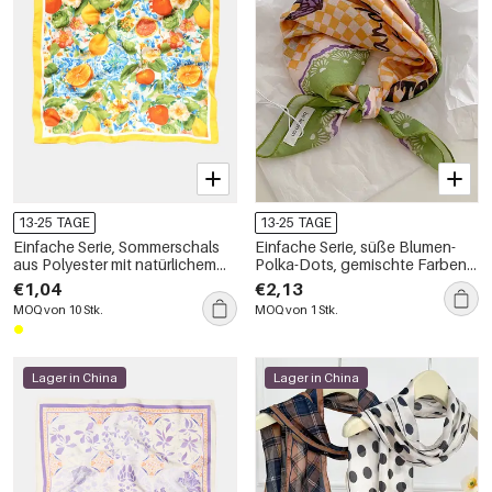
13-25 TAGE
13-25 TAGE
Einfache Serie, Sommerschals
Einfache Serie, süße Blumen-
aus Polyester mit natürlichem
Polka-Dots, gemischte Farben,
Fruchtblattmuster
Polyester-Sommerschals
€1,04
€2,13
MOQ von 10 Stk.
MOQ von 1 Stk.
Lager in China
Lager in China