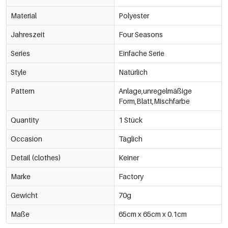
Material
Polyester
Jahreszeit
Four Seasons
Series
Einfache Serie
Style
Natürlich
Pattern
Anlage,unregelmäßige
Form,Blatt,Mischfarbe
Quantity
1 Stück
Occasion
Täglich
Detail (clothes)
Keiner
Marke
Factory
Gewicht
70g
Maße
65cm x 65cm x 0.1cm