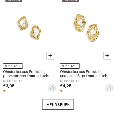
2-5 TAGE
2-5 TAGE
Ohrstecker aus Edelstahl,
Ohrstecker aus Edelstahl,
geometrische Form, schlichte
unregelmäßige Form, schlichte
Alltags-Serie, Damenschmuck
Alltags-Serie, Damenschmuck
MSRP €12,99
MSRP €13,99
€3,95
€4,25
MEHR SEHEN