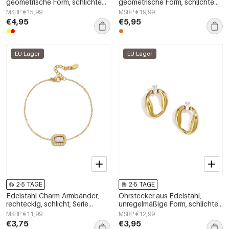
geometrische Form, schlichte
geometrische Form, schlichte
Alltagsserie, Damenschmuck
Alltags-Serie, Damenschmuck
MSRP €15,99
MSRP €19,99
€4,95
€5,95
EU-Lager
EU-Lager
2-5 TAGE
2-5 TAGE
Edelstahl-Charm-Armbänder,
Ohrstecker aus Edelstahl,
rechteckig, schlicht, Serie
unregelmäßige Form, schlichte
„Damenschmuck“
Alltags-Serie, Damenschmuck
MSRP €11,99
MSRP €12,99
€3,75
€3,95