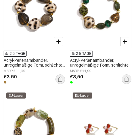
2-5 TAGE
2-5 TAGE
Acryl-Perlenarmbänder,
Acryl-Perlenarmbänder,
unregelmäßige Form, schlichte
unregelmäßige Form, schlichte
Alltagsserie, Damenschmuck
Alltagsserie, Damenschmuck
MSRP €11,99
MSRP €11,99
€3,50
€3,50
EU-Lager
EU-Lager