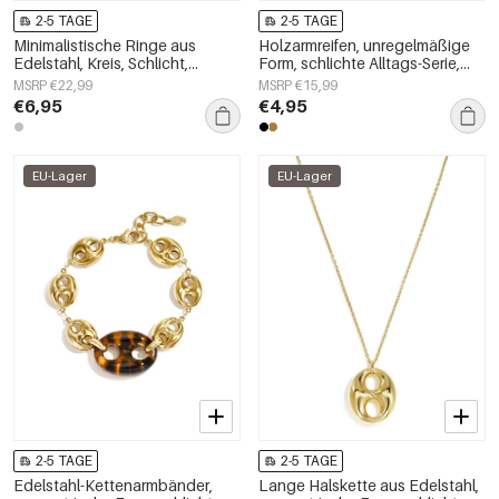
2-5 TAGE
2-5 TAGE
Minimalistische Ringe aus
Holzarmreifen, unregelmäßige
Edelstahl, Kreis, Schlicht,
Form, schlichte Alltags-Serie,
Alltagsschmuck,
Damenschmuck
MSRP €22,99
MSRP €15,99
Damenschmuck
€6,95
€4,95
EU-Lager
EU-Lager
2-5 TAGE
2-5 TAGE
Edelstahl-Kettenarmbänder,
Lange Halskette aus Edelstahl,