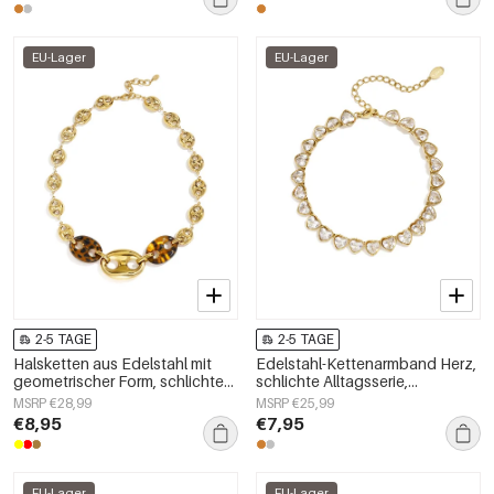
EU-Lager
EU-Lager
2-5 TAGE
2-5 TAGE
Halsketten aus Edelstahl mit
Edelstahl-Kettenarmband Herz,
geometrischer Form, schlichte
schlichte Alltagsserie,
Alltags-Serie, Damenschmuck
Damenschmuck
MSRP €28,99
MSRP €25,99
€8,95
€7,95
EU-Lager
EU-Lager