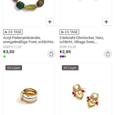
2-5 TAGE
2-5 TAGE
Acryl-Perlenarmbänder,
Edelstahl-Ohrstecker, Herz,
unregelmäßige Form, schlichte
schlicht, Alltags-Serie,
Alltagsserie, Damenschmuck
Damenschmuck
MSRP €11,99
MSRP €9,99
€3,50
€2,95
EU-Lager
EU-Lager