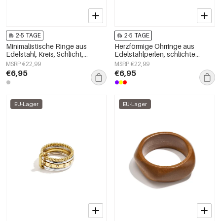
2-5 TAGE
2-5 TAGE
Minimalistische Ringe aus
Herzförmige Ohrringe aus
Edelstahl, Kreis, Schlicht,
Edelstahlperlen, schlichte
Alltagsschmuck,
Alltags-Serie, Damenschmuck
MSRP €22,99
MSRP €22,99
Damenschmuck
€6,95
€6,95
EU-Lager
EU-Lager