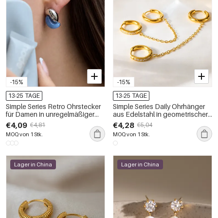
-15%
-15%
13-25 TAGE
13-25 TAGE
Simple Series Retro Ohrstecker
Simple Series Daily Ohrhänger
für Damen in unregelmäßiger
aus Edelstahl in geometrischer
Form, aus Edelstahl,
Form, wasserdicht, goldfarben,
€4,09
€4,28
€4,81
€5,04
wasserdicht, goldfarben
mit Zirkonia-Fassung
MOQ von 1 Stk.
MOQ von 1 Stk.
Lager in China
Lager in China