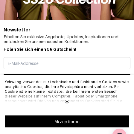
Newsletter
Erhalten Sie exklusive Angebote, Updates, Inspirationen und
entdecken Sie unsere neuesten Kollektionen.
Holen Sie sich einen 5€ Gutschein!
ABONNIEREN
Yehwang verwendet nur technische und funktionale Cookies sowie
analytische Cookies, die Ihre Privatsphäre nicht verletzen. Ein
Cookie ist eine kleine Textdatei, die bei Ihrem ersten Besuch
dieser Website auf Ihrem Computer, Tablet oder Smartphone
INFO
gespeichert wird.Die von uns verwendeten Cookies sind für die
technische Funktionalität der Website und Ihre
Benutzerfreundlichkeit notwendig. Sie ermöglichen es der
Website, ordnungsgemäß zu funktionieren und z.B. Ihre
ALLGEMEIN
bevorzugten Einstellungen zu speichern. Sie ermöglichen es uns
Akzeptieren
auch, unsere Website zu optimieren.Um sicherzustellen, dass Sie
eine gute Browsing- und Einkaufserfahrung auf Yehwang haben,