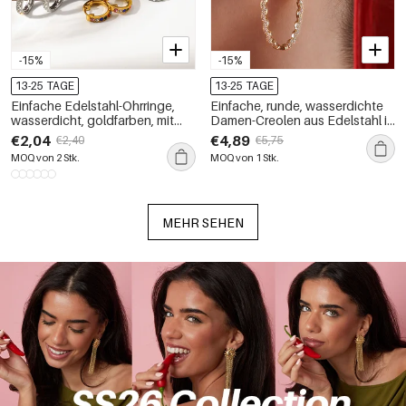
-15%
-15%
13-25 TAGE
13-25 TAGE
Einfache Edelstahl-Ohrringe,
Einfache, runde, wasserdichte
wasserdicht, goldfarben, mit
Damen-Creolen aus Edelstahl in
Strasssteinen, Damen-Creolen
Goldfarbe mit Strasssteinen
€2,04
€4,89
€2,40
€5,75
der Simple Series
MOQ von 2 Stk.
MOQ von 1 Stk.
MEHR SEHEN