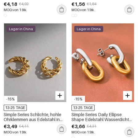
Goldfarbene Damen-Ohrhänger
Goldfarbe, wasserdicht
€4,18
€1,56
€4,92
€1,84
MOQ von 1 Stk.
MOQ von 1 Stk.
Lager in China
Lager in China
-15%
-15%
13-25 TAGE
13-25 TAGE
Simple Series Schlichte, hohle
Simple Series Daily Ellipse
Ohrklemmen aus Edelstahl in
Shape Edelstahl Wasserdicht
Goldfarbe für Damen
Goldfarbene Damen-Ohrstecker
€3,49
€3,66
€4,11
€4,31
MOQ von 1 Stk.
MOQ von 1 Stk.