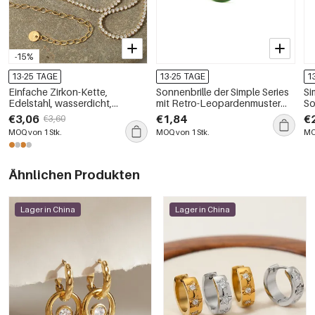
-15%
13-25 TAGE
13-25 TAGE
1
Einfache Zirkon-Kette,
Sonnenbrille der Simple Series
Si
Edelstahl, wasserdicht,
mit Retro-Leopardenmuster
So
goldfarben, Damen-
und Farbverlauf
Tw
€3,06
€1,84
€
€3,60
Halsketten-Sets
MOQ von 1 Stk.
MOQ von 1 Stk.
MO
Ähnlichen Produkten
Lager in China
Lager in China