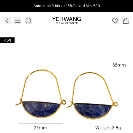
Anmelden & bis zu 15% Rabatt! Min. €30
B2B WHOLESALER
-15%