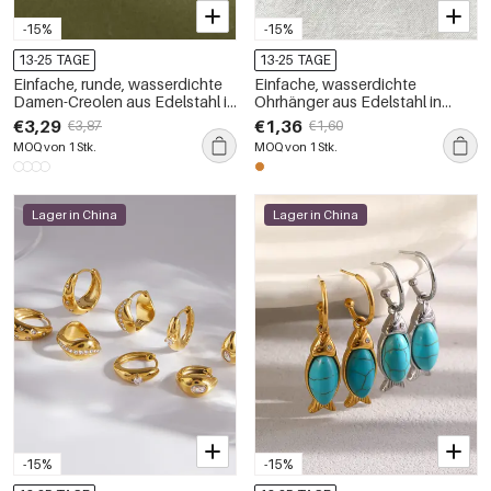
-15%
-15%
13-25 TAGE
13-25 TAGE
Einfache, runde, wasserdichte
Einfache, wasserdichte
Damen-Creolen aus Edelstahl in
Ohrhänger aus Edelstahl in
Goldfarbe mit Strasssteinen
Goldfarbe für Damen
€3,29
€1,36
€3,87
€1,60
MOQ von 1 Stk.
MOQ von 1 Stk.
Lager in China
Lager in China
-15%
-15%