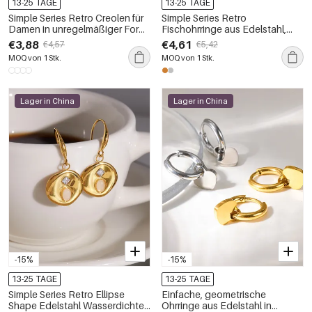
13-25 TAGE
13-25 TAGE
Simple Series Retro Creolen für
Simple Series Retro
Damen in unregelmäßiger Form,
Fischohrringe aus Edelstahl,
aus wasserfestem Edelstahl,
wasserdicht, goldfarben, mit
€3,88
€4,61
€4,57
€5,42
goldfarben
Naturstein
MOQ von 1 Stk.
MOQ von 1 Stk.
Lager in China
Lager in China
-15%
-15%
13-25 TAGE
13-25 TAGE
Simple Series Retro Ellipse
Einfache, geometrische
Shape Edelstahl Wasserdichte
Ohrringe aus Edelstahl in